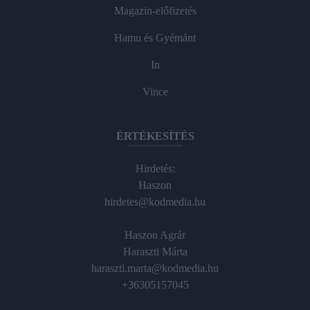
Magazin-előfizetés
Hamu és Gyémánt
In
Vince
ÉRTÉKESÍTÉS
Hirdetés:
Haszon
hirdetes@kodmedia.hu
Haszon Agrár
Haraszti Márta
haraszti.marta@kodmedia.hu
+36305157045