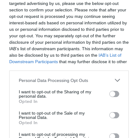
targeted advertising by us, please use the below opt-out
section to confirm your selection. Please note that after your
opt-out request is processed you may continue seeing
interest-based ads based on personal information utilized by
us or personal information disclosed to third parties prior to
infláció
gdp
növekedés
csökkenés
mnb
your opt-out. You may separately opt-out of the further
disclosure of your personal information by third parties on the
IAB’s list of downstream participants. This information may
also be disclosed by us to third parties on the
IAB’s List of
Downstream Participants
that may further disclose it to other
third parties.
Please note that this website/app uses one or more Google
Personal Data Processing Opt Outs
services and may gather and store information including but
not limited to your visit or usage behaviour. You may click to
I want to opt-out of the Sharing of my
personal data.
grant or deny consent to Google and its third-party tags to
Opted In
use your data for below specified purposes in below Google
consent section.
I want to opt-out of the Sale of my
Personal Data.
Opted In
I want to opt-out of processing my