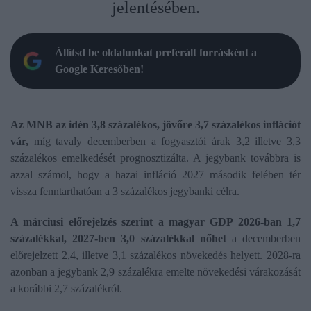
jelentésében.
Állítsd be oldalunkat preferált forrásként a
Google Keresőben!
Az MNB az idén 3,8 százalékos, jövőre 3,7 százalékos inflációt
vár,
míg tavaly decemberben a fogyasztói árak 3,2 illetve 3,3
százalékos emelkedését prognosztizálta. A jegybank továbbra is
azzal számol, hogy a hazai infláció 2027 második felében tér
vissza fenntarthatóan a 3 százalékos jegybanki célra.
A márciusi előrejelzés szerint a magyar GDP 2026-ban 1,7
százalékkal, 2027-ben 3,0 százalékkal nőhet
a decemberben
előrejelzett 2,4, illetve 3,1 százalékos növekedés helyett. 2028-ra
azonban a jegybank 2,9 százalékra emelte növekedési várakozását
a korábbi 2,7 százalékról.