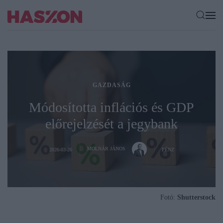
GAZDASÁG
Módosította inflációs és GDP
előrejelzését a jegybank
MOLNÁR JÁNOS
2026-03-26
PÉNZ
Fotó:
Shutterstock