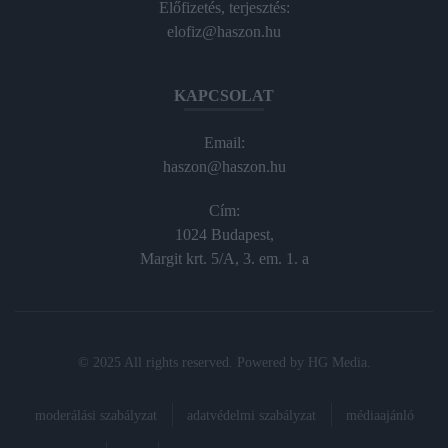
Előfizetés, terjesztés:
elofiz@haszon.hu
KAPCSOLAT
Email:
haszon@haszon.hu
Cím:
1024 Budapest,
Margit krt. 5/A, 3. em. 1. a
© 2025 All rights reserved. Powered by
HG Media
.
moderálási szabályzat
adatvédelmi szabályzat
médiaajánló