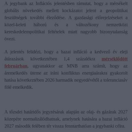
A jegybank az Inflációs jelentésben rámutat, hogy a mérsékelt
globális növekedés mellett kockázatot jelent a geopolitikai
feszültségek további éleződése. A gazdasági előrejelzéseket a
közel-keleti háború és a változékony nemzetközi
kereskedelempolitikai feltételek miatt nagyobb bizonytalanság
övezi.
A jelentés felidézi, hogy a hazai infláció a kedvező év eleji
átárazások következtében 1,4 százalékra
mérséklődött
februárban
, ugyanakkor az MNB arra számít, hogy az
áremelkedés üteme az iráni konfliktus energiaárakra gyakorolt
hatása következtében 2026 harmadik negyedévétől a toleranciasáv
fölé emelkedik.
A tőzsdei határidős jegyzésárak alapján az olaj- és gázárak 2027
közepére normalizálódhatnak, amelynek hatására a hazai infláció
2027 második felében tér vissza fenntarthatóan a jegybanki célra.