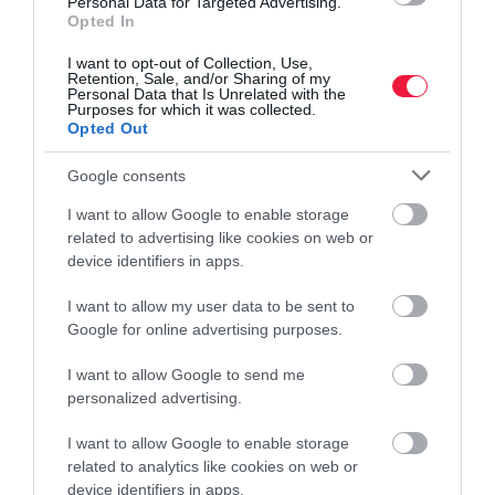
Personal Data for Targeted Advertising.
Opted In
I want to opt-out of Collection, Use,
Retention, Sale, and/or Sharing of my
Personal Data that Is Unrelated with the
Purposes for which it was collected.
Opted Out
Google consents
I want to allow Google to enable storage
related to advertising like cookies on web or
device identifiers in apps.
I want to allow my user data to be sent to
GAZDASÁG
Google for online advertising purposes.
Kijött a friss GDP-adat, így teljesített a magyar
I want to allow Google to send me
gazdaság
personalized advertising.
Magyarország bruttó hazai termékének volumene 2026 második
I want to allow Google to enable storage
negyedévében a nyers adatok szerint 1,7 százalékkal, a
related to analytics like cookies on web or
szezonálisan és naptárhatással kiigazított és kiegyensúlyozott
device identifiers in apps.