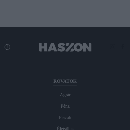
ROVATOK
Agrár
Pénz
Piacok
Életstílus