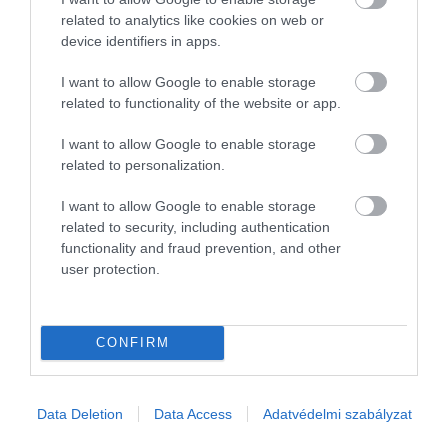
40 évnyi bejelentett, végig átlagbéres munkaviszony után vonul
related to analytics like cookies on web or
nyugdíjba, 389 440 forintos induló állami nyugdíjra számíthat.
device identifiers in apps.
Elsőre ez…
I want to allow Google to enable storage
related to functionality of the website or app.
I want to allow Google to enable storage
related to personalization.
I want to allow Google to enable storage
related to security, including authentication
functionality and fraud prevention, and other
user protection.
CONFIRM
Data Deletion
Data Access
Adatvédelmi szabályzat