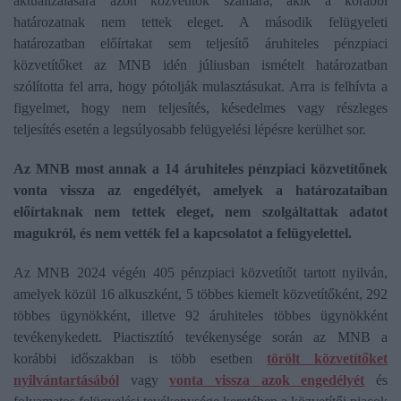
aktualizálására azon közvetítők számára, akik a korábbi
határozatnak nem tettek eleget. A második felügyeleti
határozatban előírtakat sem teljesítő áruhiteles pénzpiaci
közvetítőket az MNB idén júliusban ismételt határozatban
szólította fel arra, hogy pótolják mulasztásukat. Arra is felhívta a
figyelmet, hogy nem teljesítés, késedelmes vagy részleges
teljesítés esetén a legsúlyosabb felügyelési lépésre kerülhet sor.
Az MNB most annak a 14 áruhiteles pénzpiaci közvetítőnek
vonta vissza az engedélyét, amelyek a határozataiban
előírtaknak nem tettek eleget, nem szolgáltattak adatot
magukról, és nem vették fel a kapcsolatot a felügyelettel.
Az MNB 2024 végén 405 pénzpiaci közvetítőt tartott nyilván,
amelyek közül 16 alkuszként, 5 többes kiemelt közvetítőként, 292
többes ügynökként, illetve 92 áruhiteles többes ügynökként
tevékenykedett. Piactisztító tevékenysége során az MNB a
korábbi időszakban is több esetben
törölt közvetítőket
nyilvántartásából
vagy
vonta vissza azok engedélyét
és