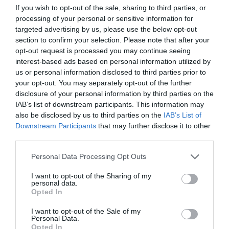
If you wish to opt-out of the sale, sharing to third parties, or
processing of your personal or sensitive information for
targeted advertising by us, please use the below opt-out
section to confirm your selection. Please note that after your
opt-out request is processed you may continue seeing
áruhitel
pénzpiac
jegybank
engedély
interest-based ads based on personal information utilized by
us or personal information disclosed to third parties prior to
visszavonás
közvetítő
your opt-out. You may separately opt-out of the further
disclosure of your personal information by third parties on the
IAB’s list of downstream participants. This information may
also be disclosed by us to third parties on the
IAB’s List of
Downstream Participants
that may further disclose it to other
third parties.
Please note that this website/app uses one or more Google
Personal Data Processing Opt Outs
services and may gather and store information including but
not limited to your visit or usage behaviour. You may click to
I want to opt-out of the Sharing of my
personal data.
grant or deny consent to Google and its third-party tags to
Opted In
use your data for below specified purposes in below Google
consent section.
I want to opt-out of the Sale of my
Personal Data.
Opted In