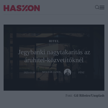
HITEL
Jegybanki nagytakarítás az
áruhitel-közvetítőknél
MOLNÁR JÁNOS
2025-11-28
PÉNZ
Fotó:
Gil Ribeiro/Unsplash