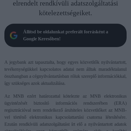
elrendelt rendkívüli adatszolgáltatási
kötelezettségeiket.
Állítsd be oldalunkat preferált forrásként a
Google Keresőben!
A jegybank azt tapasztalta, hogy egyes közvetítők nyilvántartott,
tevékenységükkel kapcsolatos adatai nem álltak maradéktalanul
összhangban a cégnyilvántartásban róluk szereplő információkkal,
így szükséges azok aktualizálása.
Az MNB ezért határozattal kötelezte az MNB elektronikus
ügyintézését biztosító információs rendszerében (ERA)
regisztrációval nem rendelkező áruhiteles közvetítőket az MNB-
vel történő elektronikus kapcsolattartási csatorna létesítésére.
Ezután rendkívüli adatszolgáltatást írt elő a nyilvántartott adatok