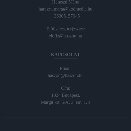
Haraszti Márta
haraszti.marta@kodmedia.hu
+36305157045
Előfizetés, terjesztés:
elofiz@haszon.hu
KAPCSOLAT
Email:
haszon@haszon.hu
Cím:
1024 Budapest,
Margit krt. 5/A, 3. em. 1. a