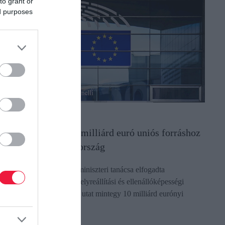
to grant or
ed purposes
ÉNZ
egvan a döntés, 10 milliárd euró uniós forráshoz
érhet hozzá Magyarország
z Európai Unió pénzügyminiszteri tanácsa elfogadta
agyarország módosított helyreállítási és ellenállóképességi
ervét, ezzel megnyitotta az utat mintegy 10 milliárd eurónyi
ámogatás és…
ectangle