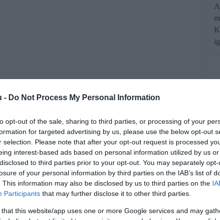
A
m
K
i
u -
Do Not Process My Personal Information
to opt-out of the sale, sharing to third parties, or processing of your per
formation for targeted advertising by us, please use the below opt-out s
a, hogy hiteles és kiszámítható
r selection. Please note that after your opt-out request is processed y
eing interest-based ads based on personal information utilized by us or
ciót, mert a magyar emberek pénze nem
disclosed to third parties prior to your opt-out. You may separately opt-
. Emellett méltányosabbá tesszük az
losure of your personal information by third parties on the IAB’s list of
. This information may also be disclosed by us to third parties on the
IA
alán az új kormány leendő gazdasági és
Participants
that may further disclose it to other third parties.
n azt is részletezte, a tervek szerint
 that this website/app uses one or more Google services and may gath
et terhelő szja rendszerét.