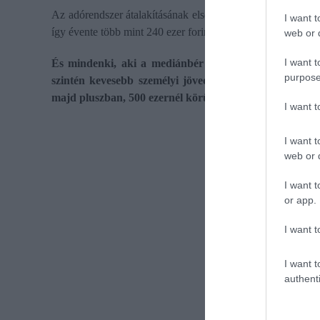
Az adórendszer átalakításának első lépése, hogy
a minimál
I want t
így évente több mint 240 ezer forinttal több marad a keves
web or d
I want t
És mindenki, aki a mediánbér alatt keres – jelenleg n
purpose
szintén kevesebb személyi jövedelemadót fog fizetni. 
majd pluszban, 500 ezernél körülbelül évi 120 ezer, míg 
I want 
I want t
web or d
I want t
or app.
I want t
I want t
authenti