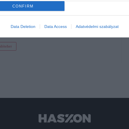
CONFIRM
m fizetsz szja-t
evallásban
Data Deletion
Data Access
Adatvédelmi szabályzat
dóteher