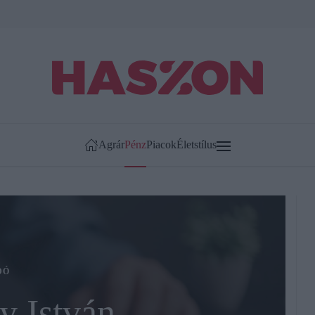
Agrár
Pénz
Piacok
Életstílus
DÓ
y István