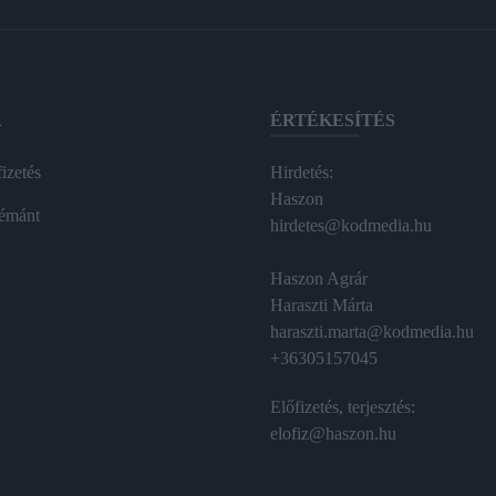
A
ÉRTÉKESÍTÉS
izetés
Hirdetés:
Haszon
émánt
hirdetes@kodmedia.hu
Haszon Agrár
Haraszti Márta
haraszti.marta@kodmedia.hu
+36305157045
Előfizetés, terjesztés:
elofiz@haszon.hu