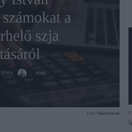
 számokat a
rhelő szja
tásáról
 JÁNOS
PÉNZ
N
Fotó:
Shutterstock
Í