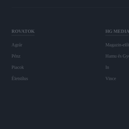
ROVATOK
HG MEDI
Agrár
Magazin-előf
Pénz
Hamu és Gy
Piacok
In
Életstílus
Vince