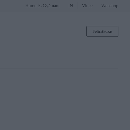
Hamu és Gyémánt
IN
Vince
Webshop
Feliratkozás