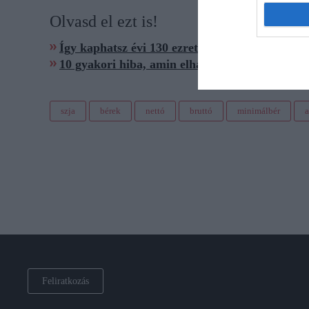
Olvasd el ezt is!
Így kaphatsz évi 130 ezret a nyugdíjadra, ha ne
10 gyakori hiba, amin elhasalhatsz az SZJA-b
szja
bérek
nettó
bruttó
minimálbér
a
Feliratkozás