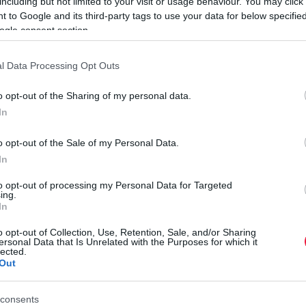
including but not limited to your visit or usage behaviour. You may click 
 to Google and its third-party tags to use your data for below specifi
ogle consent section.
rált forrásként a Google Keresőben!
l Data Processing Opt Outs
o opt-out of the Sharing of my personal data.
l.
Ezért félrevezető, ha valaki az átlagkereset alakulásával
In
érekkel. Egy statisztikai átlagba ugyanúgy beleszámítanak
ar emberek nagy része egészen más valóságot tapasztal a
o opt-out of the Sale of my Personal Data.
emzése, amely szerint
2025-ben a főállású dolgozók 28
P
In
nt minden negyedik magyar munkavállaló azt tapasztalta,
M
a a miniszteri poszt várományosa.
to opt-out of processing my Personal Data for Targeted
ing.
f
In
t, hogy az emberek adózás után mennyit visznek haza,
n
. A megélhetés valóságát nem lehet átlagok mögé rejteni.
A
o opt-out of Collection, Use, Retention, Sale, and/or Sharing
ersonal Data that Is Unrelated with the Purposes for which it
M
lected.
t
Out
t
r
consents