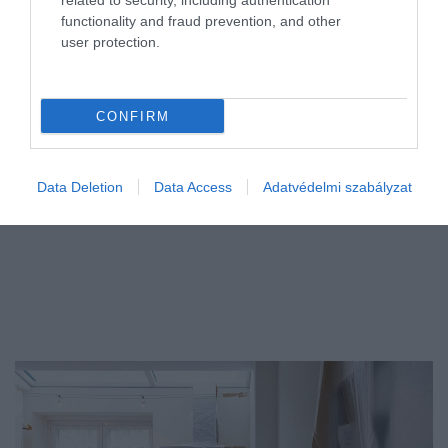
related to security, including authentication
délutáni jegyzéséhez képest a nemzetközi
functionality and fraud prevention, and other
devizakereskedelemben. Ha ma vennél például eurót
user protection.
vésztartaléknak, dugipénznek a külföldi…
CONFIRM
Data Deletion
Data Access
Adatvédelmi szabályzat