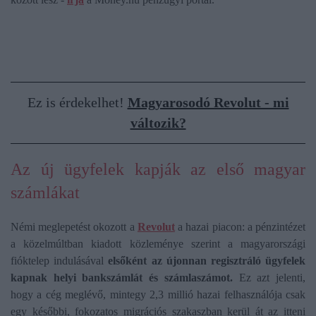
Ez is érdekelhet!
Magyarosodó Revolut - mi
változik?
Az új ügyfelek kapják az első magyar
számlákat
Némi meglepetést okozott a
Revolut
a hazai piacon: a pénzintézet
a közelmúltban kiadott közleménye szerint a magyarországi
fióktelep indulásával
elsőként az újonnan regisztráló ügyfelek
kapnak helyi bankszámlát és számlaszámot.
Ez azt jelenti,
hogy a cég meglévő, mintegy 2,3 millió hazai felhasználója csak
egy későbbi, fokozatos migrációs szakaszban kerül át az itteni