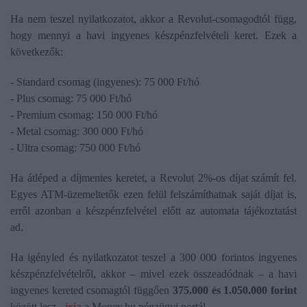
Ha nem teszel nyilatkozatot, akkor a Revolut-csomagodtól függ,
hogy mennyi a havi ingyenes készpénzfelvételi keret. Ezek a
következők:
- Standard csomag (ingyenes): 75 000 Ft/hó
- Plus csomag: 75 000 Ft/hó
- Premium csomag: 150 000 Ft/hó
- Metal csomag: 300 000 Ft/hó
- Ultra csomag: 750 000 Ft/hó
Ha átléped a díjmentes keretet, a Revolut 2%-os díjat számít fel.
Egyes ATM-üzemeltetők ezen felül felszámíthatnak saját díjat is,
erről azonban a készpénzfelvétel előtt az automata tájékoztatást
ad.
Ha igényled és nyilatkozatot teszel a 300 000 forintos ingyenes
készpénzfelvételről, akkor – mivel ezek összeadódnak – a havi
ingyenes kereted csomagtól függően
375.000 és 1.050.000 forint
között lesz -
írja
a Money.hu pénzügyi portál.