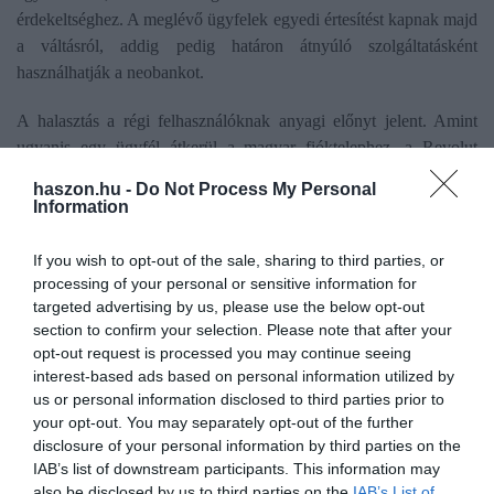
érdekeltséghez. A meglévő ügyfelek egyedi értesítést kapnak majd
a váltásról, addig pedig határon átnyúló szolgáltatásként
használhatják a neobankot.
A halasztás a régi felhasználóknak anyagi előnyt jelent. Amint
ugyanis egy ügyfél átkerül a magyar fióktelephez, a Revolut
kénytelen lesz felszámítani a hazai szabályozásból fakadó
haszon.hu -
Do Not Process My Personal
tranzakciós illetékeket, így a várakozási idő alatt a meglévő tagok
Information
még elkerülik a magasabb „magyarosított” díjakat. Az új
struktúrában a fizetési számlák, a Közös Számlák, a Revolut Pro
If you wish to opt-out of the sale, sharing to third parties, or
és a Kids & Teens számlák működtetését már a magyar fióktelep
processing of your personal or sensitive information for
végzi, a
betétbiztosítás
viszont változatlanul
100 000 euróig
a
targeted advertising by us, please use the below opt-out
section to confirm your selection. Please note that after your
litván alap égisze alatt marad.
opt-out request is processed you may continue seeing
interest-based ads based on personal information utilized by
us or personal information disclosed to third parties prior to
your opt-out. You may separately opt-out of the further
disclosure of your personal information by third parties on the
Olvasd el ezt is!
IAB’s list of downstream participants. This information may
also be disclosed by us to third parties on the
IAB’s List of