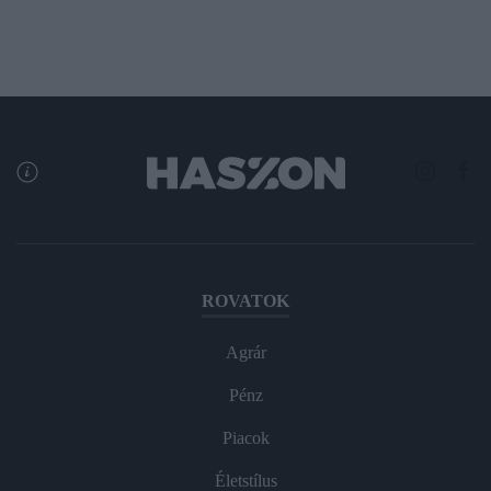
ROVATOK
Agrár
Pénz
Piacok
Életstílus