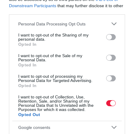
Indul a nagy változás a hazai Revolut
Downstream Participants
that may further disclose it to other
felhasználóknak
third parties.
Kaphatsz-e hitelt, ha készpénzben kapod a
fizetésed?
Please note that this website/app uses one or more Google
Personal Data Processing Opt Outs
Így vehetsz fel készpénzt digitalizált bankkártyával
services and may gather and store information including but
not limited to your visit or usage behaviour. You may click to
I want to opt-out of the Sharing of my
personal data.
grant or deny consent to Google and its third-party tags to
Opted In
use your data for below specified purposes in below Google
atm
pénz
pénzügyek
revolut
készpénz
consent section.
I want to opt-out of the Sale of my
Personal Data.
Opted In
I want to opt-out of processing my
Personal Data for Targeted Advertising.
Opted In
I want to opt-out of Collection, Use,
Retention, Sale, and/or Sharing of my
Personal Data that Is Unrelated with the
Purposes for which it was collected.
Opted Out
Google consents