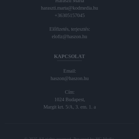
Haraszti Márta
haraszti.marta@kodmedia.hu
+36305157045
Előfizetés, terjesztés:
elofiz@haszon.hu
KAPCSOLAT
Email:
haszon@haszon.hu
Cím:
1024 Budapest,
Margit krt. 5/A, 3. em. 1. a