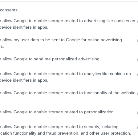
r
consents
 az Országos Rendőr-főkapitányság közös munkacsoportot
o allow Google to enable storage related to advertising like cookies on
szállítmányt
kapcsoltak le. Egy
Aradról
visszaérkezett
evice identifiers in apps.
 milliárd forint értékben.
o allow my user data to be sent to Google for online advertising
t a nemzetközi kábítószer-kereskedelem. Az elmúlt években
s.
mene
, az Ecuadorból és Kolumbiából induló szállítmányok
to allow Google to send me personalized advertising.
tőket, például Rotterdamot vagy Antwerpent célozzák.
zép-Európa is az útvonalakon.
o allow Google to enable storage related to analytics like cookies on
evice identifiers in apps.
odtak
o allow Google to enable storage related to functionality of the website
l érkeznek, ami megnehezíti a felderítést. A hatékonyabb
zpontot
, és a mesterséges intelligenciát is egyre szélesebb
ndőrség június 2-ai sajtótájékoztatóján elhangzottakat.
o allow Google to enable storage related to personalization.
tóságok szerint a szálak dél-amerikai bűnszervezetekhez
o allow Google to enable storage related to security, including
rszág együttműködését igénylő, hosszadalmas feladat lehet.
cation functionality and fraud prevention, and other user protection.