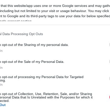
 that this website/app uses one or more Google services and may gath
including but not limited to your visit or usage behaviour. You may click 
 to Google and its third-party tags to use your data for below specifi
nt a kokain egy
Ecuadorból induló
banánszállítmányban
ogle consent section.
vemberben
értesítették a francia vámszervek arról, hogy egy
ítószert rejthettek el. A rakomány
a németországi Bréma
l Data Processing Opt Outs
tt Magyarországra.
o opt-out of the Sharing of my personal data.
szlovák társszervekkel, valamint a Nemzeti Adó- és
In
latok nem mutattak gyanús jeleket, a nyomozók azonban a
ak át. Végül 438 darab, fóliába csomagolt kokaintömböt
o opt-out of the Sale of my Personal Data.
V
gyjából 15 milliárd forintra becsülték.
In
H
to opt-out of processing my Personal Data for Targeted
a
ing.
In
 annyi illegális gyógyszert foglaltak le
J
o opt-out of Collection, Use, Retention, Sale, and/or Sharing
H
ersonal Data that Is Unrelated with the Purposes for which it
lected.
s
Out
ré