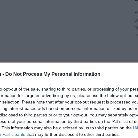
B
p
t
n
u -
Do Not Process My Personal Information
oglaltak le a magyar hatóságok egy
to opt-out of the sale, sharing to third parties, or processing of your per
formation for targeted advertising by us, please use the below opt-out s
en. Különböző banános dobozokban
r selection. Please note that after your opt-out request is processed y
ból származó kábítószerre bukkantak,
eing interest-based ads based on personal information utilized by us or
disclosed to third parties prior to your opt-out. You may separately opt-
haladja a 17 milliárd forintot.
losure of your personal information by third parties on the IAB’s list of
. This information may also be disclosed by us to third parties on the
IA
Participants
that may further disclose it to other third parties.
rált forrásként a Google Keresőben!