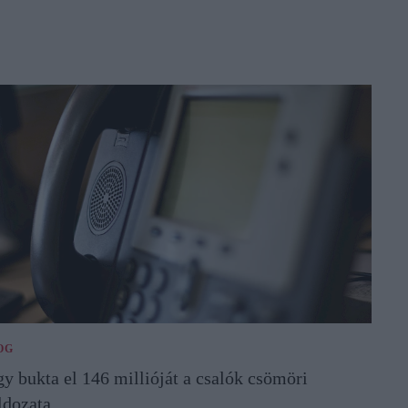
OG
gy bukta el 146 millióját a csalók csömöri
ldozata