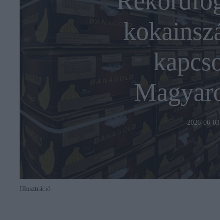
Rekordfog
kokainszá
kapcso
Magyaro
2026-06-03
Illusztráció