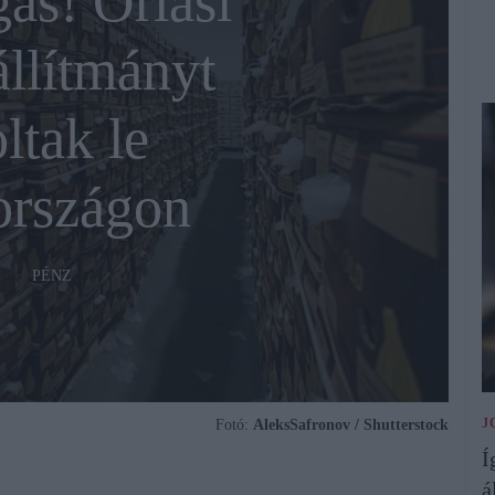
ás! Óriási
llítmányt
ltak le
rszágon
PÉNZ
J
Fotó:
AleksSafronov / Shutterstock
Í
á