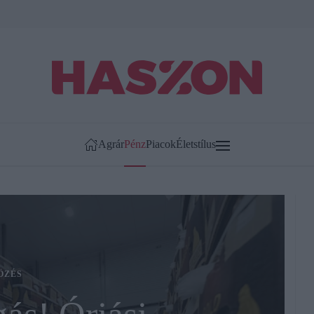
Agrár
Pénz
Piacok
Életstílus
ÖZÉS