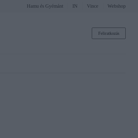
Hamu és Gyémánt
IN
Vince
Webshop
Feliratkozás