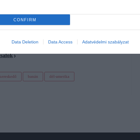
CONFIRM
gyar sofőrje
Data Deletion
Data Access
Adatvédelmi szabályzat
ajtás ellenszerét
csalók
kereskedő
banán
dél-amerika