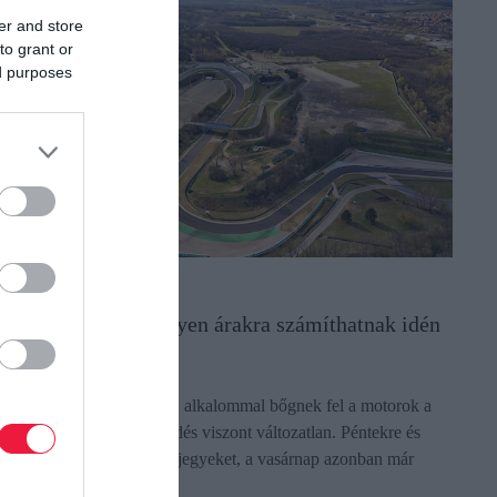
er and store
to grant or
ed purposes
ENDÉGLÁTÁS
ungaroring 2026: ilyen árakra számíthatnak idén
 fanok
úlius utolsó hétvégéjén 40. alkalommal bőgnek fel a motorok a
ungaroringen, az érdeklődés viszont változatlan. Péntekre és
zombatra még találhatunk jegyeket, a vasárnap azonban már
góta teltház.