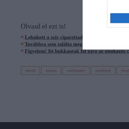
Olvasd el ezt is!
Lebukott a szír cigarettadíler és kokainozó ma
Továbbra sem találta meg a rendőrség a gyorsh
Figyelem! Itt bukkantak fel újra az unokázós 
rekord
kokain
szállítmány
rendőrség
drog