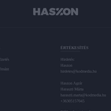
A
ÉRTÉKESÍTÉS
izetés
Hirdetés:
Haszon
émánt
hirdetes@kodmedia.hu
Haszon Agrár
Haraszti Márta
haraszti.marta@kodmedia.hu
+36305157045