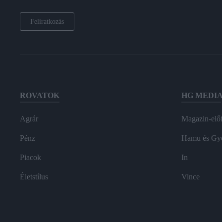
Feliratkozás
ROVATOK
HG MEDI
Agrár
Magazin-előf
Pénz
Hamu és Gy
Piacok
In
Életstílus
Vince