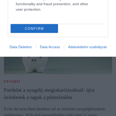
functionality and fraud prevention, and other
user protection.
CONFIRM
Data Deletion
Data Access
Adatvédelmi szabályzat
NYUGDÍJ
Fordulat a nyugdíj-megtakarításoknál: újra
özönlenek a tagok a pénztárakba
Évek óta nem látott ütemben nő az önkéntes nyugdíjpénztárak
taglétszáma: 2026 első negyedévében több mint 12 ezren