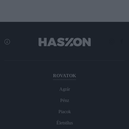
ROVATOK
Agrár
Pénz
Piacok
Életstílus