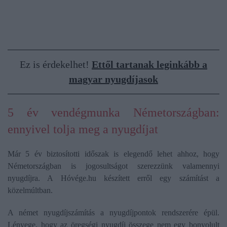
Ez is érdekelhet!
Ettől tartanak leginkább a
magyar nyugdíjasok
5 év vendégmunka Németországban:
ennyivel tolja meg a nyugdíjat
Már 5 év biztosítotti időszak is elegendő lehet ahhoz, hogy
Németországban is jogosultságot szerezzünk valamennyi
nyugdíjra. A Hóvége.hu készített erről egy számítást a
közelmúltban.
A német nyugdíjszámítás a nyugdíjpontok rendszerére épül.
Lényege, hogy az öregségi nyugdíj összege nem egy bonyolult