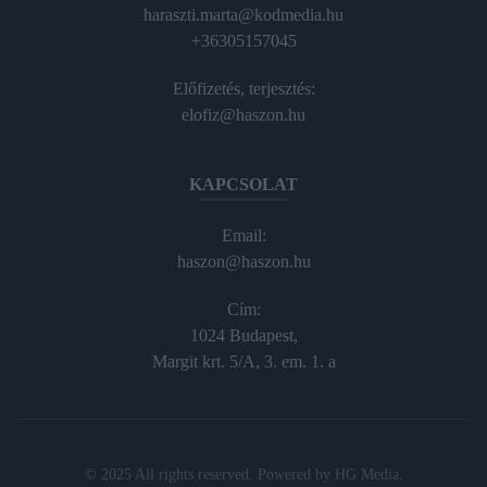
haraszti.marta@kodmedia.hu
+36305157045
Előfizetés, terjesztés:
elofiz@haszon.hu
KAPCSOLAT
Email:
haszon@haszon.hu
Cím:
1024 Budapest,
Margit krt. 5/A, 3. em. 1. a
© 2025 All rights reserved. Powered by
HG Media
.