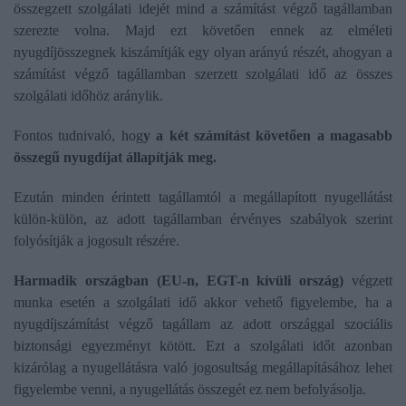
összegzett szolgálati idejét mind a számítást végző tagállamban
szerezte volna. Majd ezt követően ennek az elméleti
nyugdíjösszegnek kiszámítják egy olyan arányú részét, ahogyan a
számítást végző tagállamban szerzett szolgálati idő az összes
szolgálati időhöz aránylik.
Fontos tudnivaló, hog
y a két számítást követően a magasabb
összegű nyugdíjat állapítják meg.
Ezután minden érintett tagállamtól a megállapított nyugellátást
külön-külön, az adott tagállamban érvényes szabályok szerint
folyósítják a jogosult részére.
Harmadik országban (EU-n, EGT-n kívüli ország)
végzett
munka esetén a szolgálati idő akkor vehető figyelembe, ha a
nyugdíjszámítást végző tagállam az adott országgal szociális
biztonsági egyezményt kötött. Ezt a szolgálati időt azonban
kizárólag a nyugellátásra való jogosultság megállapításához lehet
figyelembe venni, a nyugellátás összegét ez nem befolyásolja.