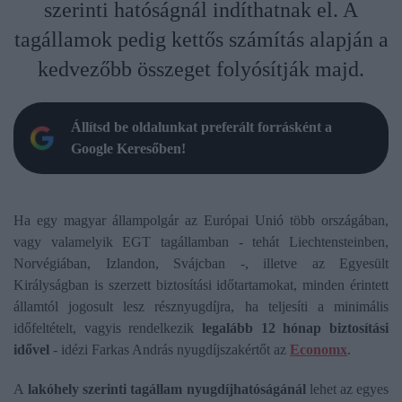
szerinti hatóságnál indíthatnak el. A
tagállamok pedig kettős számítás alapján a
kedvezőbb összeget folyósítják majd.
Állítsd be oldalunkat preferált forrásként a
Google Keresőben!
Ha egy magyar állampolgár az Európai Unió több országában,
vagy valamelyik EGT tagállamban - tehát Liechtensteinben,
Norvégiában, Izlandon, Svájcban -, illetve az Egyesült
Királyságban is szerzett biztosítási időtartamokat, minden érintett
államtól jogosult lesz résznyugdíjra, ha teljesíti a minimális
időfeltételt, vagyis rendelkezik
legalább 12 hónap biztosítási
idővel
- idézi Farkas András nyugdíjszakértőt az
Economx
.
A
lakóhely szerinti tagállam nyugdíjhatóságánál
lehet az egyes