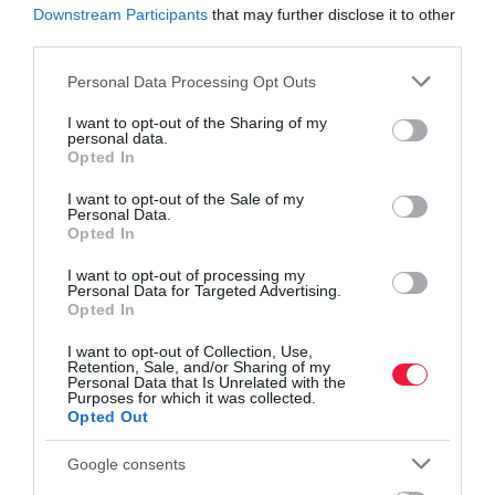
Downstream Participants
that may further disclose it to other
forint.
third parties.
Az
átlagos szakmunkás
szint (pl. építőipar, sofőrök, irodai
Please note that this website/app uses one or more Google
Personal Data Processing Opt Outs
alkalmazottak): ha a munkavállalónak sikerült megközelítenie a
services and may gather and store information including but
not limited to your visit or usage behaviour. You may click to
I want to opt-out of the Sharing of my
mindenkori német átlagkeresetet, úgy évente nagyjából 0,85
personal data.
grant or deny consent to Google and its third-party tags to
pontot tudott összegyűjteni. Ez az 5 év alatt összesen 4,25
Opted In
use your data for below specified purposes in below Google
nyugdíjpontot jelent. A júliusi nyugdíjértékkel számolva az
consent section.
I want to opt-out of the Sale of my
ellátása összesen bruttó 180,71 euró (kb. 64 000 forint) havonta.
Personal Data.
Opted In
A teljes cikk
itt olvasható
.
I want to opt-out of processing my
Personal Data for Targeted Advertising.
Opted In
I want to opt-out of Collection, Use,
Olvasd el ezt is!
Retention, Sale, and/or Sharing of my
Personal Data that Is Unrelated with the
Purposes for which it was collected.
Hozamok, állami támogatás: sok a tévhit a nyugdíj-
Opted Out
előtakarékosságról
Google consents
Nyugdíjra gyűjtenél? Itt a segítség a számításhoz
Ezt a juttatást kaphatod, ha csak 5 év van hátra a