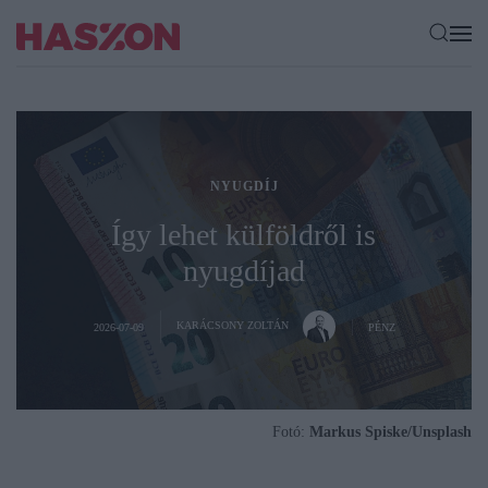
NYUGDÍJ
Így lehet külföldről is
nyugdíjad
KARÁCSONY ZOLTÁN
2026-07-09
PÉNZ
Fotó:
Markus Spiske/Unsplash