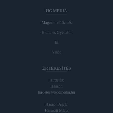
HG MEDIA
Magazin-előfizetés
Hamu és Gyémánt
In
Vince
ÉRTÉKESÍTÉS
Hirdetés:
Haszon
hirdetes@kodmedia.hu
Haszon Agrár
Haraszti Márta