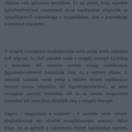
ellátásra való igényeket benyújtani. Ez azt jelenti, hogy egyetlen
igénybejelentéssel valamennyi olyan tagállamban megnyílik az
nyugdíjigénylő jogosultsága a nyugellátásra, ahol a jogosultsági
feltételeket teljesítette.
A nyugdíj összegének meghatározása során pedig kettős számítást
kell végezni. Az első számítás során a nyugdíj összegét kizárólag
a biztosítási idő szerzése szerinti ország szabályainak
figyelembevételével határozzák meg, ez a nemzeti ellátás. A
második számítás során pedig a minden érintett tagállamban
szerzett összes biztosítási idő figyelembevételével, az adott
országban szerzett biztosítási idő és az összes megszerzett
biztosítási idő arányában állapítják meg a nyugdíj összegét.
Vagyis - magyarázta a szakértő - e számítás során először
meghatároznak egy elméleti nyugdíjösszeget, amennyi akkor
lenne, ha az igénylő a valamennyi érintett tagállamban szerzett,