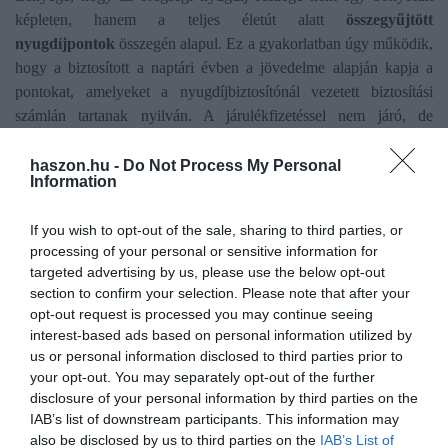
képleten, hanem a teljes életút alatt
összegyűjtött
nyugdíjpontok
összegén alapul. Ez a gyakorlatban úgy működik,
hogy a biztosított a naptári évben a jövedelme alapján kapja a
pontokat, amelyeket a nyugdíjbiztosítónál vezetett biztosítási
számlán tartanak nyilván. A járulékfizetéssel nem járó, de
biztosítási időnek számító időszakok után is szerezhetők
nyugdíjpontok (például a gyerekneveléssel vagy a
haszon.hu -
Do Not Process My Personal
Information
munkanélküliként töltött idővel).
If you wish to opt-out of the sale, sharing to third parties, or
2026 első félévében a német nyugdíjérték pontonként 40,79 euró
processing of your personal or sensitive information for
volt, ami júliustól 42,52 euróra emelkedik.
targeted advertising by us, please use the below opt-out
section to confirm your selection. Please note that after your
A
minimálbéres szint
(pl. vendéglátás, betanított gyári munka,
opt-out request is processed you may continue seeing
logisztika): ha valaki teljes állásban, de a német minimálbér
interest-based ads based on personal information utilized by
környékén keresett az 5 év alatt, a fizetése nagyjából a kinti
us or personal information disclosed to third parties prior to
átlagbér felét érte el. Ez évente kb. 0,55 nyugdíjpontot jelent, ami
your opt-out. You may separately opt-out of the further
az 5 év végére összesen 2,75 pontot tesz ki. Ezt megszorozva a
disclosure of your personal information by third parties on the
IAB’s list of downstream participants. This information may
42,52 eurós értékkel 5 év munka után bruttó 116,93 euró havi
also be disclosed by us to third parties on the
IAB’s List of
nyugdíjjal számolhatunk, ami mostani árfolyamon kb. 42 000