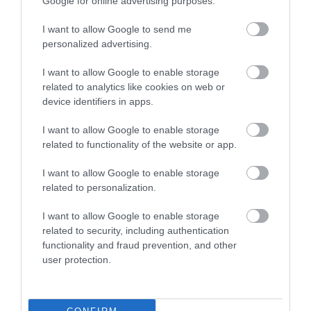
Google for online advertising purposes.
I want to allow Google to send me
personalized advertising.
PÉNZ
I want to allow Google to enable storage
Kutatók rájöttek, miért nem színeződik el
related to analytics like cookies on web or
device identifiers in apps.
évszázadok alatt sem az arany
I want to allow Google to enable storage
Mintha az arany számára nem létezne az idő. Évszázados
related to functionality of the website or app.
ékszerek és pénzérmék kerülhetnek elő úgy, hogy alig veszítettek
eredeti fényükből. Egy friss kutatás most pontosabban is
I want to allow Google to enable storage
related to personalization.
megmutatta, miért…
I want to allow Google to enable storage
related to security, including authentication
functionality and fraud prevention, and other
user protection.