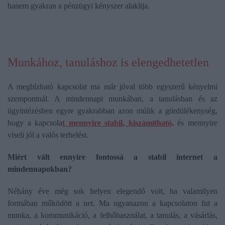
hanem gyakran a pénzügyi kényszer alakítja.
Munkához, tanuláshoz is elengedhetetlen
A megbízható kapcsolat ma már jóval több egyszerű kényelmi
szempontnál. A mindennapi munkában, a tanulásban és az
ügyintézésben egyre gyakrabban azon múlik a gördülékenység,
hogy a kapcsola
t mennyire stabil, kiszámítható,
és mennyire
viseli jól a valós terhelést.
Miért vált ennyire fontossá a stabil internet a
mindennapokban?
Néhány éve még sok helyen elegendő volt, ha valamilyen
formában működött a net. Ma ugyanazon a kapcsolaton fut a
munka, a kommunikáció, a felhőhasználat, a tanulás, a vásárlás,