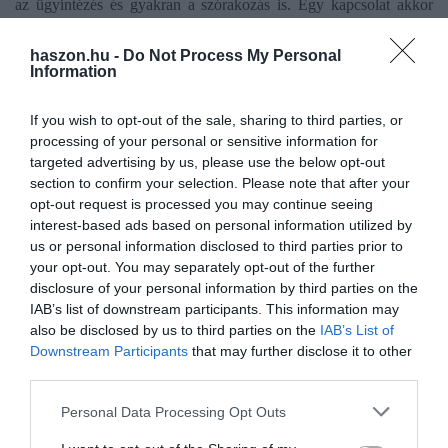
az ügyintézés és gyakran a szórakozás is. Egy kapcsolat akkor
igazán jó, ha egy sebességmérés során kedvező eredményt mutat,
és napközben is egyenletesen használható marad.
haszon.hu -
Do Not Process My Personal
Information
Ez otthoni és munkahelyi környezetben egyaránt igaz. Otthon
If you wish to opt-out of the sale, sharing to third parties, or
különösen bosszantó, ha megszakad egy videóhívás vagy lefagy a
processing of your personal or sensitive information for
streaming. Céges környezetben ennek már közvetlen hatása lehet
targeted advertising by us, please use the below opt-out
a határidőkre, az ügyfélkiszolgálásra és a napi működésre. Amikor
section to confirm your selection. Please note that after your
a stabil kapcsolat a folyamatos munkavégzés és az
opt-out request is processed you may continue seeing
ügyfélkiszolgálás egyik alapfeltétele, sokan elkezdenek
interest-based ads based on personal information utilized by
tudatosabban utánanézni annak is, hogy az üzleti internet milyen
us or personal information disclosed to third parties prior to
előnyöket kínál.
your opt-out. You may separately opt-out of the further
disclosure of your personal information by third parties on the
IAB’s list of downstream participants. This information may
also be disclosed by us to third parties on the
IAB’s List of
Downstream Participants
that may further disclose it to other
tech
pénzügyek
rezsi
mobilnet
wifi
third parties.
Please note that this website/app uses one or more Google
Personal Data Processing Opt Outs
services and may gather and store information including but