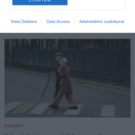
CONFIRM
Data Deletion
Data Access
Adatvédelmi szabályzat
NYUGDÍJ