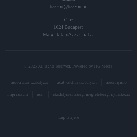
haszon@haszon.hu
Cím:
1024 Budapest,
Margit krt. 5/A, 3. em. 1. a
© 2025 All rights reserved. Powered by
HG Media
.
moderálási szabályzat
adatvédelmi szabályzat
médiaajánló
impresszum
ászf
akadálymentességi megfelelőségi nyilatkozat
Lap tetejére