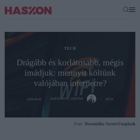
TECH
Drágább és korlátosabb, mégis
imádjuk: mennyit költünk
valójában internetre?
KARÁCSONY ZOLTÁN
2026-04-26
PÉNZ
Fotó:
Dreamlike Street/Unsplash