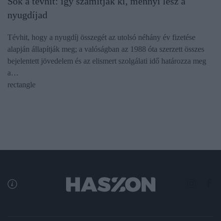
Sok a tévhit: így számítják ki, mennyi lesz a
nyugdíjad
Tévhit, hogy a nyugdíj összegét az utolsó néhány év fizetése
alapján állapítják meg; a valóságban az 1988 óta szerzett összes
bejelentett jövedelem és az elismert szolgálati idő határozza meg
a…
rectangle