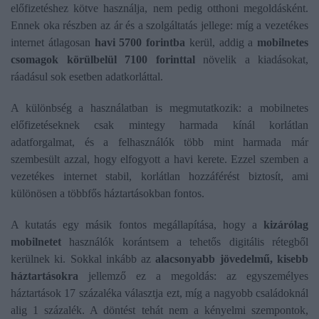
előfizetéshez kötve használja, nem pedig otthoni megoldásként.
Ennek oka részben az ár és a szolgáltatás jellege: míg a vezetékes
internet átlagosan
havi 5700 forintba
kerül, addig a
mobilnetes
csomagok körülbelül 7100 forinttal
növelik a kiadásokat,
ráadásul sok esetben adatkorláttal.
A különbség a használatban is megmutatkozik: a mobilnetes
előfizetéseknek csak mintegy harmada kínál korlátlan
adatforgalmat, és a felhasználók több mint harmada már
szembesült azzal, hogy elfogyott a havi kerete. Ezzel szemben a
vezetékes internet stabil, korlátlan hozzáférést biztosít, ami
különösen a többfős háztartásokban fontos.
A kutatás egy másik fontos megállapítása, hogy a
kizárólag
mobilnetet
használók korántsem a tehetős digitális rétegből
kerülnek ki. Sokkal inkább az
alacsonyabb jövedelmű, kisebb
háztartásokra
jellemző ez a megoldás: az egyszemélyes
háztartások 17 százaléka választja ezt, míg a nagyobb családoknál
alig 1 százalék. A döntést tehát nem a kényelmi szempontok,