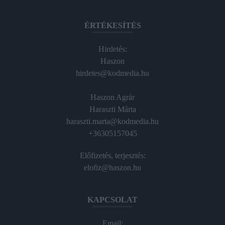
ÉRTÉKESÍTÉS
Hirdetés:
Haszon
hirdetes@kodmedia.hu
Haszon Agrár
Haraszti Márta
haraszti.marta@kodmedia.hu
+36305157045
Előfizetés, terjesztés:
elofiz@haszon.hu
KAPCSOLAT
Email: