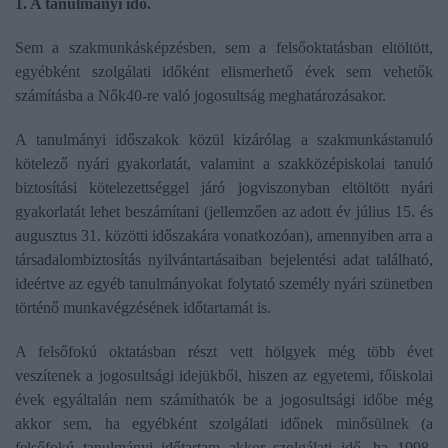
1. A tanulmányi idő.
Sem a szakmunkásképzésben, sem a felsőoktatásban eltöltött,
egyébként szolgálati időként elismerhető évek sem vehetők
számításba a Nők40-re való jogosultság meghatározásakor.
A tanulmányi időszakok közül kizárólag a szakmunkástanuló
kötelező nyári gyakorlatát, valamint a szakközépiskolai tanuló
biztosítási kötelezettséggel járó jogviszonyban eltöltött nyári
gyakorlatát lehet beszámítani (jellemzően az adott év július 15. és
augusztus 31. közötti időszakára vonatkozóan), amennyiben arra a
társadalombiztosítás nyilvántartásaiban bejelentési adat található,
ideértve az egyéb tanulmányokat folytató személy nyári szünetben
történő munkavégzésének időtartamát is.
A felsőfokú oktatásban részt vett hölgyek még több évet
veszítenek a jogosultsági idejükből, hiszen az egyetemi, főiskolai
évek egyáltalán nem számíthatók be a jogosultsági időbe még
akkor sem, ha egyébként szolgálati időnek minősülnek (a
felsőfokú tanulmányi időtartam akkor szolgálati idő, ha 1998.