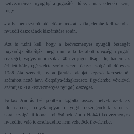
kedvezményes nyugdíjára jogosító időbe, annak ellenére sem,
hogy
- a be nem számítható időtartamokat is figyelembe kell venni a
nyugdíj összegének kiszámítása során.
Azt is tudni kell, hogy a kedvezményes nyugdíj összegét
ugyanúgy állapítják meg, mint a korbetöltött öregségi nyugdíj
összegét, vagyis nem csak a 40 évi jogosultsági idő, hanem az
érintett hölgy egész élete során szerzett összes szolgálati idő és az
1988 óta szerzett, nyugdíjjárulék alapját képező kereseteiből
számított nettó havi életpálya-átlagkeresete figyelembe vételével
számítják ki a kedvezményes nyugdíj összegét.
Farkas András hét pontban foglalta össze, melyek azok az
időtartamok, amelyek ugyan a nyugdíj összegének kiszámítása
során szolgálati időnek minősülnek, ám a Nők40 kedvezményes
nyugdíjra való jogosultsághoz nem vehetőek figyelembe.