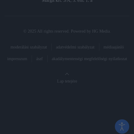
Margit krt. 5/A, 3. em. 1. a
© 2025 All rights reserved. Powered by
HG Media
.
moderálási szabályzat
adatvédelmi szabályzat
médiaajánló
impresszum
ászf
akadálymentességi megfelelőségi nyilatkozat
Lap tetejére