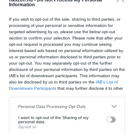
Information
Ez is érdekelhet!
Hány évet kell dolgozni a
nyugdíjig?
If you wish to opt-out of the sale, sharing to third parties, or
processing of your personal or sensitive information for
targeted advertising by us, please use the below opt-out
5. A megállapodás alapján fizetett nyugdíjjárulékkal szerzett
section to confirm your selection. Please note that after your
idő.
opt-out request is processed you may continue seeing
interest-based ads based on personal information utilized by
Emiatt nem lehet a 40 évből hiányzó időtartamot
us or personal information disclosed to third parties prior to
társadalombiztosítási megállapodással megszerezni.
your opt-out. You may separately opt-out of the further
disclosure of your personal information by third parties on the
Biztosítási jogviszonnyal nem rendelkező személy folyamatos
IAB’s list of downstream participants. This information may
járulékfizetéssel megállapodást köthet szolgálati idő és
also be disclosed by us to third parties on the
IAB’s List of
Downstream Participants
that may further disclose it to other
nyugdíjalapot képező jövedelem szerzése céljából. Megállapodás
third parties.
esetén a járulékfizetés alapja a megállapodást kötő személy által
megjelölt jövedelem, de legalább a megállapodás megkötése
Please note that this website/app uses one or more Google
Personal Data Processing Opt Outs
napján érvényes minimálbér összege. A járulék mértéke 22%. Ez a
services and may gather and store information including but
megállapodás szolgálati időre és nyugdíj alapjául szolgáló
not limited to your visit or usage behaviour. You may click to
I want to opt-out of the Sharing of my
personal data.
grant or deny consent to Google and its third-party tags to
átlagkereset megszerzésére külön-külön nem köthető meg.
Opted In
use your data for below specified purposes in below Google