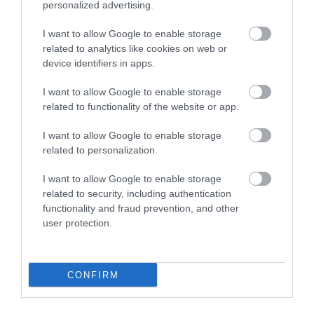
personalized advertising.
A fizetés nélküli szabadság tartama főszabályként nem számítható
be a jogosító időbe.
I want to allow Google to enable storage
related to analytics like cookies on web or
A gyermekneveléssel szerezhető jogosító időbe viszont beszámít a
device identifiers in apps.
fizetés nélküli szabadság 30 napot meghaladó tartama, ha e
I want to allow Google to enable storage
szabadság az édesanyát a háromévesnél - tartósan beteg vagy
related to functionality of the website or app.
súlyosan fogyatékos gyermek esetén tizenkettő évesnél - fiatalabb
gyermek gondozása vagy tízévesnél fiatalabb gyermek ápolása
I want to allow Google to enable storage
címén illette meg.
related to personalization.
A jogosító időbe be nem számítható fenti időtartamok ellenére a
I want to allow Google to enable storage
nők kedvezményes nyugdíja továbbra is rendkívül előnyös (emiatt
related to security, including authentication
rendkívül népszerű) nyugdíjazási lehetőség, amelynek igénybe
functionality and fraud prevention, and other
user protection.
vételét minden érintett hölgynek feltétlenül érdemes
megfontolnia. Farkas András hírlevelére
itt lehet feliratkozni
.
CONFIRM