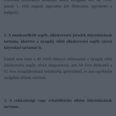
január 1. előtt nappali tagozaton járt főiskolára, egyetemre a
hallgató).
2. A munkanélküli segély, álláskeresési járadék folyósításának
tartama, ideértve a nyugdíj előtti álláskeresési segély (nyes)
folyósítási tartamát is.
Emiatt nem lehet a 40 évből hiányzó időtartamot a nyugdíj előtti
álláskeresési segély révén megszerezni, ami 60 éves életkortól a
65 éves nyugdíjkorhatár betöltéséig igényelhető, és ami egyébként
szolgálati időnek minősül.
3. A rokkantsági vagy rehabilitációs ellátás folyósításának
tartama.