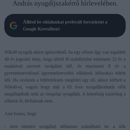
András nyugdíjszakértő hírlevelében.
Állítsd be oldalunkat preferált forrásként a
Google Keresőben!
Nők40 nyugdíj akkor igényelhető, ha egy nőnek úgy van legalább
40 év jogosító ideje, hogy abból fő szabályként minimum 32 év a
munkával szerzett szolgálati idő, és maximum 8 év a
gyermekneveléssel (gyermeknevelési ellátások időszaka) töltött
idő. Ha ezeknek a feltételeknek megfelel egy nő, akkor kérheti a
Nők40-et, vagyis hogy már a 65 éves nyugdíjkorhatár előtt
megállapítsák neki az öregségi nyugdíját. A lehetőség kizárólag a
nőknek él, férfiaknak nem.
Ami fontos, hogy
- nem minden szolgálati időtartam számítható be a nők