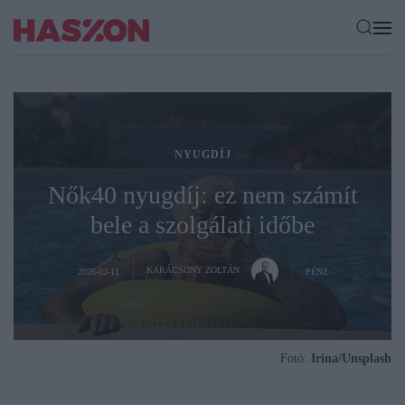
NYUGDÍJ
Nők40 nyugdíj: ez nem számít
bele a szolgálati időbe
KARÁCSONY ZOLTÁN
2026-02-11
PÉNZ
Fotó:
Irina/Unsplash