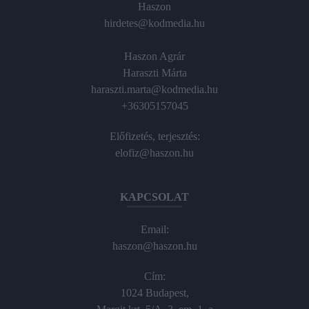
Haszon
hirdetes@kodmedia.hu
Haszon Agrár
Haraszti Márta
haraszti.marta@kodmedia.hu
+36305157045
Előfizetés, terjesztés:
elofiz@haszon.hu
KAPCSOLAT
Email:
haszon@haszon.hu
Cím:
1024 Budapest,