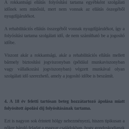
A rokkantsági ellátás folyósítási tartama egyébként szolgálati
időnek sem minősül, mert nem vonnak az ellátás öszegéből
nyugdíjjárulékot.
A rehabilitációs ellátás összegéből vonnak nyugdíjjárulékot, így a
folyósítási tartama szolgálati idő, de nem számítható be a jogosító
időbe.
Viszont akár a rokkantsági, akár a rehabilitációs ellátás mellett
bármely biztosítási jogviszonyban (például munkaviszonyban
vagy vállalkozási jogviszonyban) végzett munkával olyan
szolgálati idő szerezhető, amely a jogosító időbe is beszámít.
4. A 18 év feletti tartósan beteg hozzátartozó ápolása miatt
folyósított ápolási díj folyósításának tartama.
Ezt is nagyon sok érintett hölgy nehezményezi, hiszen tipikusan a
nőkre háruló feladat a magyar családokban, hogy gondoskodjanak