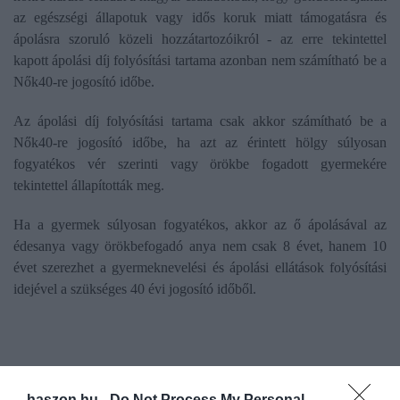
az egészségi állapotuk vagy idős koruk miatt támogatásra és
ápolásra szoruló közeli hozzátartozóikról - az erre tekintettel
kapott ápolási díj folyósítási tartama azonban nem számítható be a
Nők40-re jogosító időbe.
Az ápolási díj folyósítási tartama csak akkor számítható be a
Nők40-re jogosító időbe, ha azt az érintett hölgy súlyosan
fogyatékos vér szerinti vagy örökbe fogadott gyermekére
tekintettel állapították meg.
Ha a gyermek súlyosan fogyatékos, akkor az ő ápolásával az
édesanya vagy örökbefogadó anya nem csak 8 évet, hanem 10
évet szerezhet a gyermeknevelési és ápolási ellátások folyósítási
idejével a szükséges 40 évi jogosító időből.
haszon.hu -
Do Not Process My Personal