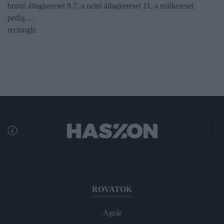
bruttó átlagkereset 8,7, a nettó átlagkereset 11, a reálkereset
pedig…
rectangle
ROVATOK
Agrár