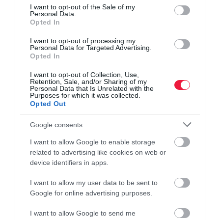
consent section.
Ezzel a megállapodással tehát olyan szolgálati idő szerezhető, ami
I want to opt-out of the Sale of my
Personal Data.
nem számítható be a Nők40-re jogosító időbe.
Opted In
I want to opt-out of processing my
Personal Data for Targeted Advertising.
Opted In
6. A passzív (a társadalombiztosítási jogviszony megszűnését
követően folyósított) táppénzen töltött idő.
I want to opt-out of Collection, Use,
Retention, Sale, and/or Sharing of my
Personal Data that Is Unrelated with the
A 2011. június 30-áig hatályos rendelkezések tették lehetővé az
Purposes for which it was collected.
Opted Out
ilyen táppénz folyósítását.
Google consents
A biztosítási jogviszony fennállása alatt folyósított "rendes"
táppénz időtartama a nők kedvezményes nyugdíjára jogosító
I want to allow Google to enable storage
időbe is beszámít, akárcsak a táppénz folyósítását megelőző 15
related to advertising like cookies on web or
device identifiers in apps.
nap betegszabadság időtartama.
I want to allow my user data to be sent to
Google for online advertising purposes.
7. Fizetés nélküli szabadság
I want to allow Google to send me