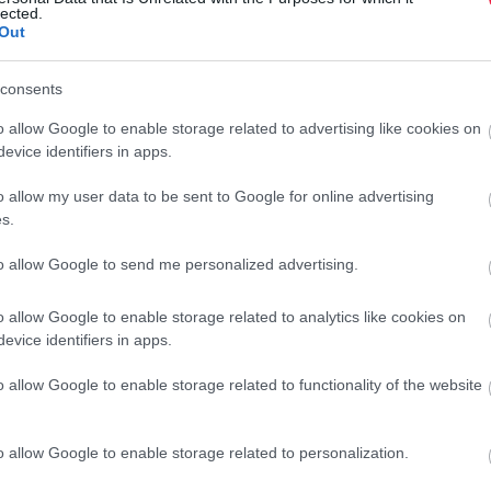
lected.
r
Out
consents
ra
. A megkérdezettek 32 százaléka külön, kifejezetten
o allow Google to enable storage related to advertising like cookies on
mint negyedük csak a szükséges összeget helyezi el ezen a
evice identifiers in apps.
ket állít be, hogy azonnal értesüljön minden terhelésről.
megbízható ATM-eket és bankkártya-terminálokat használjon,
o allow my user data to be sent to Google for online advertising
s.
to allow Google to send me personalized advertising.
bbra is kockázatot vállalnak
. A válaszadók 21 százaléka
ártyahasználat során. Ez azt jelenti, hogy egy esetleges
o allow Google to enable storage related to analytics like cookies on
ben észlelhetik időben a problémát.
evice identifiers in apps.
o allow Google to enable storage related to functionality of the website
7 százaléka minden utazás előtt köt biztosítást, további 15
o allow Google to enable storage related to personalization.
i ezt meg. Ugyanakkor minden hetedik utazó egyáltalán nem
ezzel a lehetőséggel.