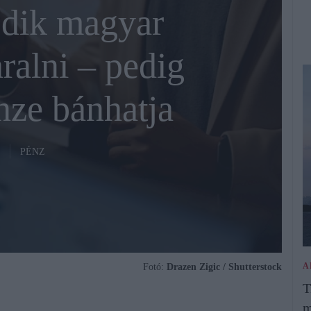
dik magyar
ralni – pedig
ze bánhatja
PÉNZ
A
Fotó:
Drazen Zigic / Shutterstock
T
m