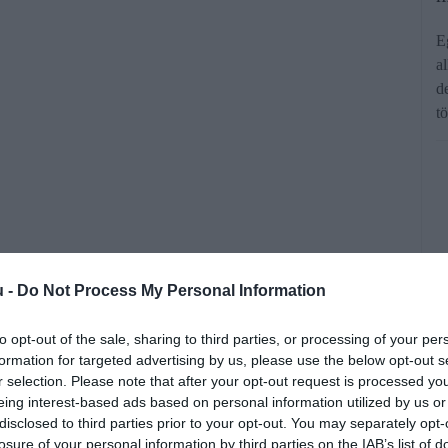
E
a
d
t
 a nyaralás előtti hetekben gondosan
u -
Do Not Process My Personal Information
i a szállást és összeállítani a napi
to opt-out of the sale, sharing to third parties, or processing of your per
gra azonban már jóval kevesebben
formation for targeted advertising by us, please use the below opt-out s
felmérés szerint minden ötödik magyar
r selection. Please note that after your opt-out request is processed y
eing interest-based ads based on personal information utilized by us or
m tesz a bankkártyája védelmében,
disclosed to third parties prior to your opt-out. You may separately opt-
 is könnyen kihasználhatják
losure of your personal information by third parties on the IAB’s list of