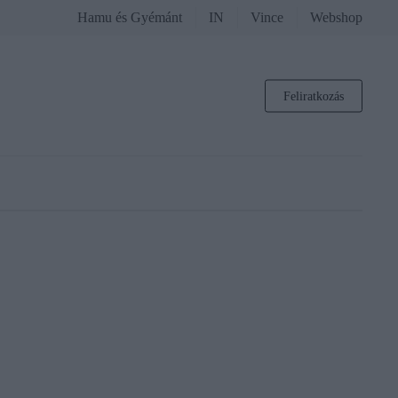
Hamu és Gyémánt
IN
Vince
Webshop
Feliratkozás