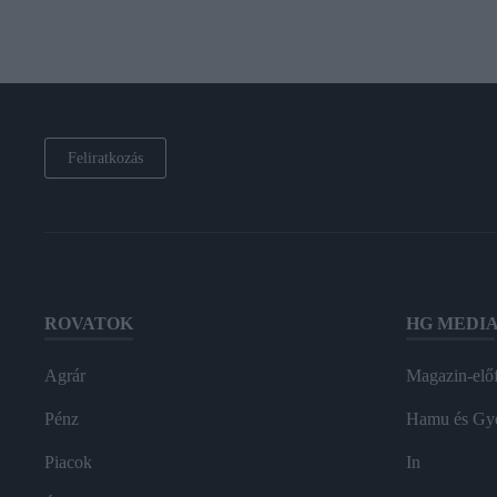
Feliratkozás
ROVATOK
HG MEDI
Agrár
Magazin-előf
Pénz
Hamu és Gy
Piacok
In