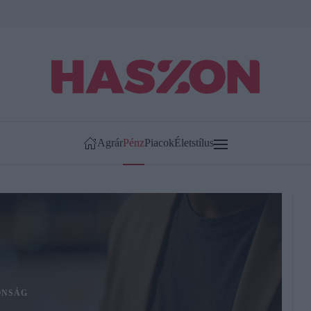
Agrár
Pénz
Piacok
Életstílus
ONSÁG