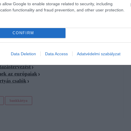
o allow Google to enable storage related to security, including
rdéskört sem, hiszen néhány egyszerű lépés már jelentősen
cation functionality and fraud prevention, and other user protection.
pcsolása, a napi vásárlási és készpénzfelvételi limitek
sok kellemetlenségtől megóvhatja a nyaralókat.
CONFIRM
Data Deletion
Data Access
Adatvédelmi szabályzat
tazástervezést
nek az európaiak
rtyás csalók
bankkártya