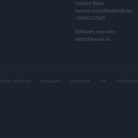
Haraszti Márta
haraszti.marta@kodmedia.hu
+36305157045
Előfizetés, terjesztés:
elofiz@haszon.hu
védelmi szabályzat
médiaajánló
impresszum
ászf
akadálymente