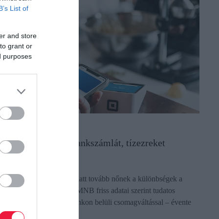
B’s List of
er and store
to grant or
ed purposes
ANK
gy válassz okosan bankszámlát, tízezreket
yerhetsz
ár a júliusi díjemelések miatt tovább nőnek a különbségek a
anki költségek között, az MNB friss adatai szerint tudatos
álasztással – vagy akár bankon belüli csomagváltással – évente
kár több…