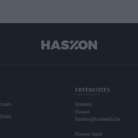
A
ÉRTÉKESÍTÉS
izetés
Hirdetés:
Haszon
émánt
hirdetes@kodmedia.hu
Haszon Agrár