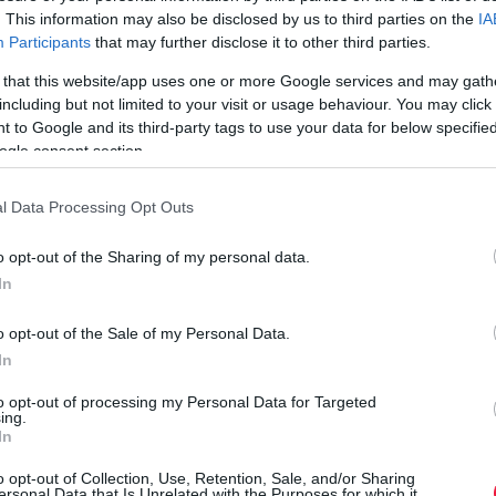
. This information may also be disclosed by us to third parties on the
IA
nségeinket.
Participants
that may further disclose it to other third parties.
 that this website/app uses one or more Google services and may gath
including but not limited to your visit or usage behaviour. You may click 
rált forrásként a Google Keresőben!
 to Google and its third-party tags to use your data for below specifi
ogle consent section.
zázaléka tervez nyaralást idén, és az utazók több mint fele
l Data Processing Opt Outs
szét a magyarok maguk szervezik meg
– gyakran már
ak.
o opt-out of the Sharing of my personal data.
In
B
öldre utazók 54 százaléka elsősorban kártyával fizet, a 18 és
Í
 százalék. A budapestiek és a diplomások körében még
o opt-out of the Sale of my Personal Data.
sorban bankkártyát használ külföldön is.
n
In
to opt-out of processing my Personal Data for Targeted
B
ing.
b
In
 beférkőzött a mesterséges intelligencia
v
o opt-out of Collection, Use, Retention, Sale, and/or Sharing
a
ersonal Data that Is Unrelated with the Purposes for which it