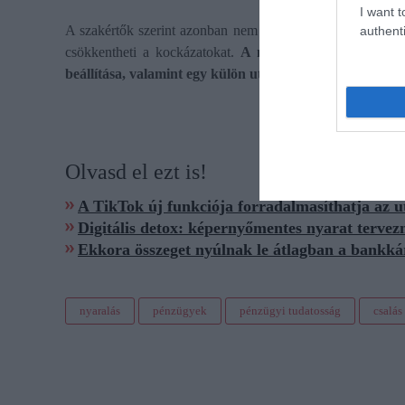
I want t
A szakértők szerint azonban nem kell túlgondolni ezt a ké
authenti
csökkentheti a kockázatokat.
A mobilos értesítések beka
beállítása, valamint egy külön utazási kártya használata
Olvasd el ezt is!
A TikTok új funkciója forradalmasíthatja az u
Digitális detox: képernyőmentes nyarat tervez
Ekkora összeget nyúlnak le átlagban a bankká
nyaralás
pénzügyek
pénzügyi tudatosság
csalás