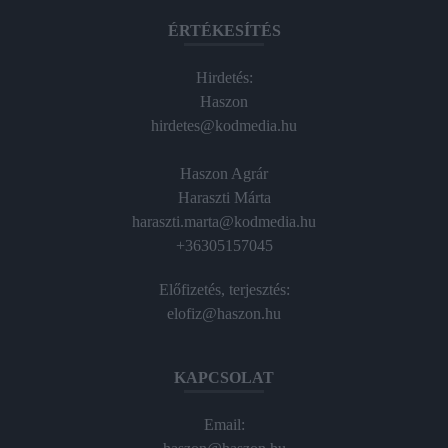
ÉRTÉKESÍTÉS
Hirdetés:
Haszon
hirdetes@kodmedia.hu
Haszon Agrár
Haraszti Márta
haraszti.marta@kodmedia.hu
+36305157045
Előfizetés, terjesztés:
elofiz@haszon.hu
KAPCSOLAT
Email: