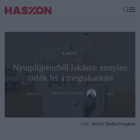
LAKÁS
Nyugdíjpénzből lakásra: ennyien
törték fel a megtakarítást
KARÁCSONY ZOLTÁN
2026-02-06
PÉNZ
Fotó:
Im3rd Media/Unsplash