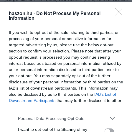
bővebben
itt olvasható
.
haszon.hu -
Do Not Process My Personal
Information
If you wish to opt-out of the sale, sharing to third parties, or
Olvasd el ezt is!
processing of your personal or sensitive information for
targeted advertising by us, please use the below opt-out
Hány évet kell dolgozni a nyugdíjig?
section to confirm your selection. Please note that after your
Vannak, akik jól járhatnak a nyugdíjuk
opt-out request is processed you may continue seeing
újraszámításával
interest-based ads based on personal information utilized by
us or personal information disclosed to third parties prior to
Épülő lakást vennél? Könnyítés jön a
your opt-out. You may separately opt-out of the further
hitelfelvételnél
disclosure of your personal information by third parties on the
IAB’s list of downstream participants. This information may
also be disclosed by us to third parties on the
IAB’s List of
lakás
ingatlan
nyugdíj
Grantis
Downstream Participants
that may further disclose it to other
third parties.
Please note that this website/app uses one or more Google
Personal Data Processing Opt Outs
services and may gather and store information including but
not limited to your visit or usage behaviour. You may click to
I want to opt-out of the Sharing of my