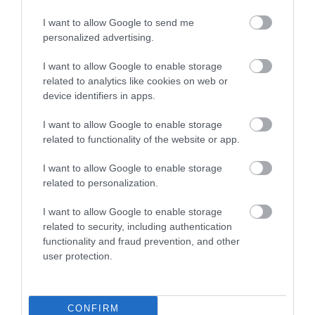
I want to allow Google to send me
personalized advertising.
VAGYON
I want to allow Google to enable storage
Eddig tartott? Bukdácsol a világ első
related to analytics like cookies on web or
dollárbilliomosa
device identifiers in apps.
I want to allow Google to enable storage
A SpaceX-részvények hétfői esése több mint 20 milliárd dollárral
related to functionality of the website or app.
csökkentette Elon Musk vagyonát, ami december óta először
süllyedt a 700 milliárd dolláros küszöb alá. Az üzletember egyre
I want to allow Google to enable storage
távolabb…
related to personalization.
I want to allow Google to enable storage
related to security, including authentication
functionality and fraud prevention, and other
user protection.
CONFIRM