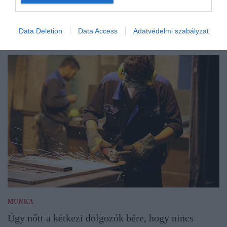
Data Deletion
Data Access
Adatvédelmi szabályzat
MUNKA
Úgy nőtt a kétkezi dolgozók bére, hogy nincs