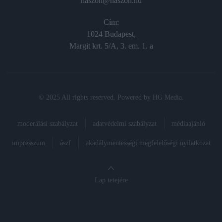
haszon@haszon.hu
Cím:
1024 Budapest,
Margit krt. 5/A, 3. em. 1. a
© 2025 All rights reserved. Powered by
HG Media
.
moderálási szabályzat
adatvédelmi szabályzat
médiaajánló
impresszum
ászf
akadálymentességi megfelelőségi nyilatkozat
Lap tetejére