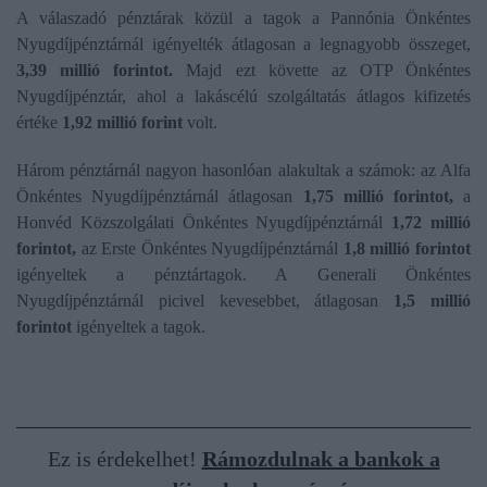
A válaszadó pénztárak közül a tagok a Pannónia Önkéntes
Nyugdíjpénztárnál igényelték átlagosan a legnagyobb összeget,
3,39 millió forintot.
Majd ezt követte az OTP Önkéntes
Nyugdíjpénztár, ahol a lakáscélú szolgáltatás átlagos kifizetés
értéke
1,92 millió forint
volt.
Három pénztárnál nagyon hasonlóan alakultak a számok: az Alfa
Önkéntes Nyugdíjpénztárnál átlagosan
1,75 millió forintot,
a
Honvéd Közszolgálati Önkéntes Nyugdíjpénztárnál
1,72 millió
forintot,
az Erste Önkéntes Nyugdíjpénztárnál
1,8 millió forintot
igényeltek a pénztártagok. A Generali Önkéntes
Nyugdíjpénztárnál picivel kevesebbet, átlagosan
1,5 millió
forintot
igényeltek a tagok.
Ez is érdekelhet!
Rámozdulnak a bankok a