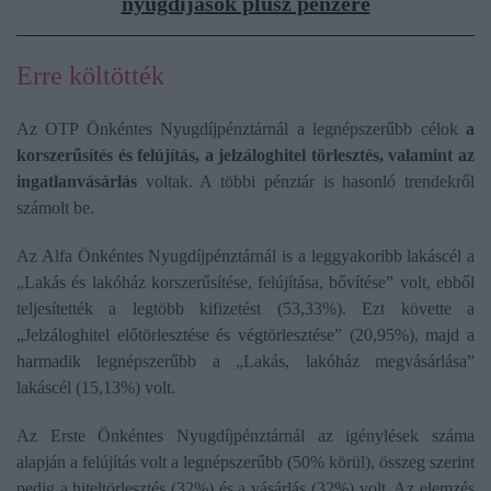
nyugdíjasok plusz pénzére
Erre költötték
Az OTP Önkéntes Nyugdíjpénztárnál a legnépszerűbb célok
a
korszerűsítés és felújítás, a jelzáloghitel törlesztés, valamint az
ingatlanvásárlás
voltak. A többi pénztár is hasonló trendekről
számolt be.
Az Alfa Önkéntes Nyugdíjpénztárnál is a leggyakoribb lakáscél a
„Lakás és lakóház korszerűsítése, felújítása, bővítése” volt, ebből
teljesítették a legtöbb kifizetést (53,33%). Ezt követte a
„Jelzáloghitel előtörlesztése és végtörlesztése” (20,95%), majd a
harmadik legnépszerűbb a „Lakás, lakóház megvásárlása”
lakáscél (15,13%) volt.
Az Erste Önkéntes Nyugdíjpénztárnál az igénylések száma
alapján a felújítás volt a legnépszerűbb (50% körül), összeg szerint
pedig a hiteltörlesztés (32%) és a vásárlás (32%) volt. Az elemzés