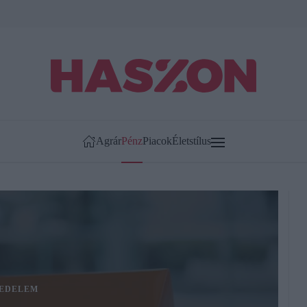
Agrár
Pénz
Piacok
Életstílus
EDELEM