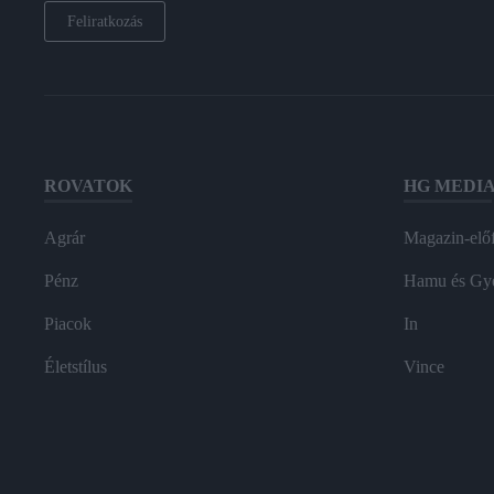
Feliratkozás
ROVATOK
HG MEDI
Agrár
Magazin-előf
Pénz
Hamu és Gy
Piacok
In
Életstílus
Vince