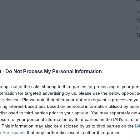
A
f
á
T
u -
Do Not Process My Personal Information
to opt-out of the sale, sharing to third parties, or processing of your per
t július 1-jétől vámot vetnek ki a 150
formation for targeted advertising by us, please use the below opt-out s
e is – vagyis azokra a csomagokra,
r selection. Please note that after your opt-out request is processed y
eing interest-based ads based on personal information utilized by us or
A változás a Temuhoz, a Sheinhez és
disclosed to third parties prior to your opt-out. You may separately opt-
oz kötődő vásárlásokat is érintheti.
losure of your personal information by third parties on the IAB’s list of
. This information may also be disclosed by us to third parties on the
IA
Participants
that may further disclose it to other third parties.
rált forrásként a Google Keresőben!