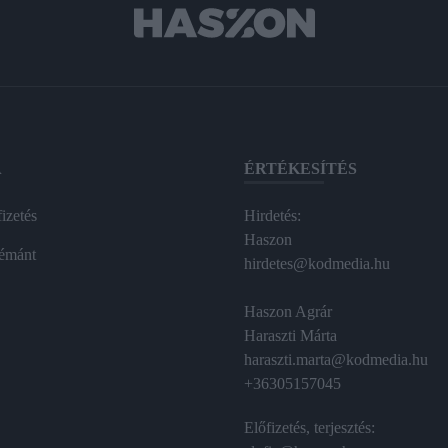
A
ÉRTÉKESÍTÉS
izetés
Hirdetés:
Haszon
émánt
hirdetes@kodmedia.hu
Haszon Agrár
Haraszti Márta
haraszti.marta@kodmedia.hu
+36305157045
Előfizetés, terjesztés: