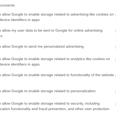
egalább 2028 júliusáig alkalmazzák,
de szükség esetén
consents
o allow Google to enable storage related to advertising like cookies on
evice identifiers in apps.
o allow my user data to be sent to Google for online advertising
s.
n vannak, a fogászatban is átrendezhetik
acot
to allow Google to send me personalized advertising.
o allow Google to enable storage related to analytics like cookies on
A Gazdasági Versenyhivatal eljárásának eredményeként az
evice identifiers in apps.
rintot
térít vissza
magyar vásárlóknak, és 437 millió forint
o allow Google to enable storage related to functionality of the website
l, elismerte a feltárt jogsértéseket, és lemondott a
o allow Google to enable storage related to personalization.
si programot vállalt
, valamint 2000 forint kompenzációt
embere és 2024 szeptembere között vásároltak a Temu
o allow Google to enable storage related to security, including
cation functionality and fraud prevention, and other user protection.