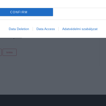
CONFIRM
a németek
Data Deletion
Data Access
Adatvédelmi szabályzat
csomagot
 vissza pénz
temu