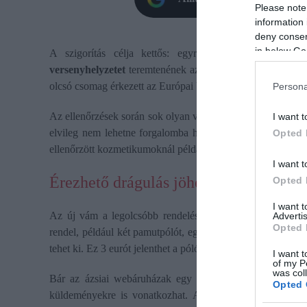
Please note
information 
deny consent
in below Go
A szigorítás célja kettős: egyrészt
nagyobb védelm
versenyhelyzetet
teremtenének az európai kereskedők szá
olcsó csomag érkezett az Európai Unióba,
idézi
a Parameter
Persona
Az ellenőrzések során sok olyan veszélyes vagy megfelelő 
I want t
elvileg nem lehetne forgalomba hozni az uniós piacon. 
Opted 
ellenőrzött kozmetikumoknál például 63 százalékos volt a 
I want t
Érezhető drágulás jöhet
Opted 
I want 
Az új vám a legolcsóbb rendelések árát is érezhetően me
Advertis
Opted 
rendel, például két pamutpólót, egy pár zoknit és egy gyer
tehet ki. Ez 3 eurót jelenthet a pólókra, 3 eurót a zoknira és 
I want t
of my P
was col
Bár az ázsiai webáruházak egy része már európai raktára
Opted 
küldeményekre is vonatkozhat. Aki még júniusban leadja