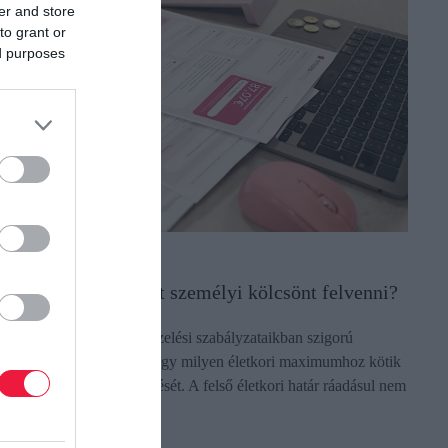
er and store
to grant or
ed purposes
ZEMÉLYI KÖLCSÖN
ány éves korig lehet személyi kölcsönt felvenni?
 bankok saját kockázatkezelési szabályzataikban szigorú
orlátokat szabnak meg, hogy milyen életkori maximumhoz kötik
 személyi kölcsön megítélését. A felső életkori határ ráadásul nem
 hitel…
ectangle