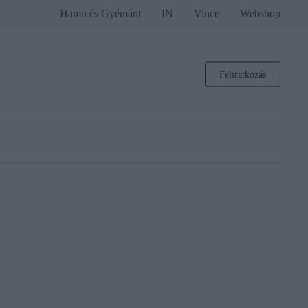
Hamu és Gyémánt
IN
Vince
Webshop
Feliratkozás