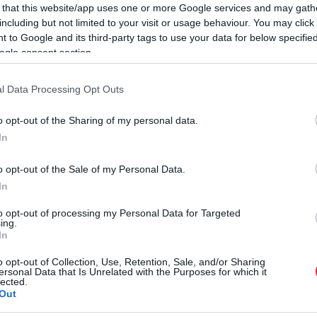
 that this website/app uses one or more Google services and may gath
including but not limited to your visit or usage behaviour. You may click 
 to Google and its third-party tags to use your data for below specifi
ogle consent section.
et
adnának a fogyasztóknak, másrészt
tisztességesebb
mára. Van mire odafigyelni: 2025-ben csaknem hatmilliárd
 beszámolóját a Világgazdaság.
l Data Processing Opt Outs
tanúsítvánnyal nem rendelkező terméket találtak, amelyeket
o opt-out of the Sharing of my personal data.
A
kifogásolt árucikkek
döntő része Kínából származott, az
In
nem megfelelő termékek aránya.
o opt-out of the Sale of my Personal Data.
S
In
H
to opt-out of processing my Personal Data for Targeted
gemelheti. A lap példája szerint ha valaki négy terméket
ing.
In
A
ekjátékot összesen 12 euró értékben, a vám további 9 eurót
k
3 eurót a játékra.
o opt-out of Collection, Use, Retention, Sale, and/or Sharing
ersonal Data that Is Unrelated with the Purposes for which it
a
lected.
kból is kiszolgálja a vásárlókat, az új szabály ezekre a
a
Out
 a rendelését, de a csomag csak júliusban érkezik meg,
r