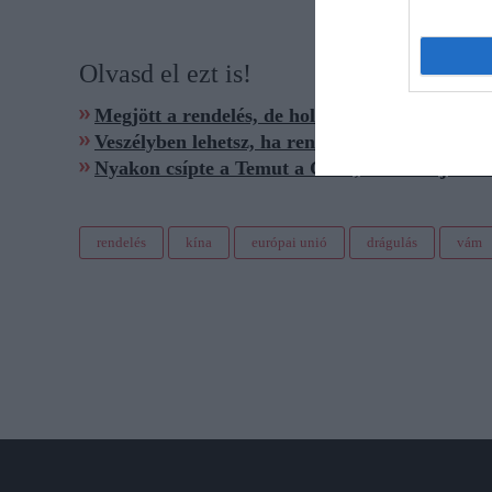
Olvasd el ezt is!
Megjött a rendelés, de hol a sofőr? Újítottak 
Veszélyben lehetsz, ha rendelés nélkül kapsz 
Nyakon csípte a Temut a GVH, neked is járhat
rendelés
kína
európai unió
drágulás
vám