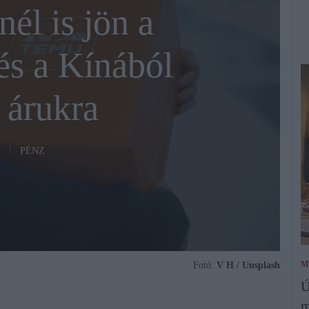
nél is jön a
és a Kínából
 árukra
PÉNZ
M
Fotó:
V H / Unsplash
Ú
m