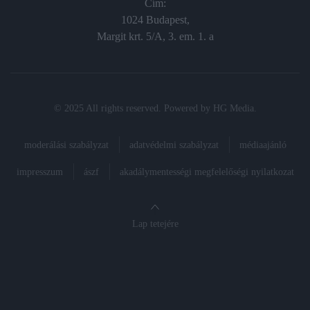
Cím:
1024 Budapest,
Margit krt. 5/A, 3. em. 1. a
© 2025 All rights reserved. Powered by
HG Media
.
moderálási szabályzat
adatvédelmi szabályzat
médiaajánló
impresszum
ászf
akadálymentességi megfelelőségi nyilatkozat
Lap tetejére