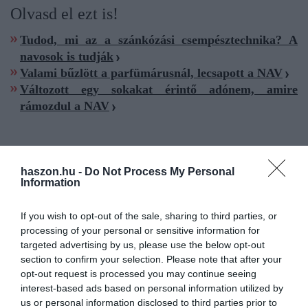
Olvasd el ezt is!
Tudod, mi az a szánkózási csempésztechnika? A
navosok is tudják
Valami bűzlött a parfümárusnál, lecsapott a NAV
Változott egy sokakat érintő adónem, amire
rámozdul a NAV
haszon.hu -
Do Not Process My Personal
Information
cigarettacsempész
hamisítvány
nav
ólom
If you wish to opt-out of the sale, sharing to third parties, or
lebukás
processing of your personal or sensitive information for
targeted advertising by us, please use the below opt-out
section to confirm your selection. Please note that after your
opt-out request is processed you may continue seeing
interest-based ads based on personal information utilized by
us or personal information disclosed to third parties prior to