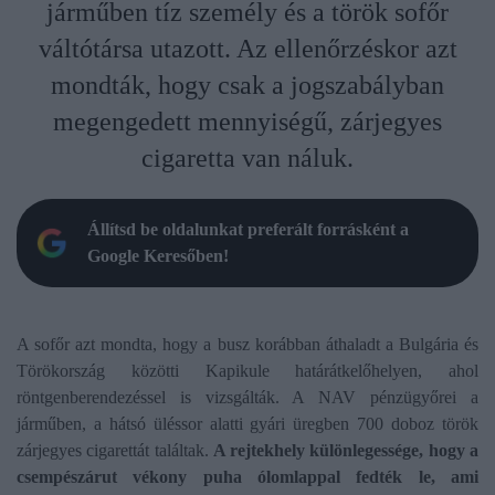
járműben tíz személy és a török sofőr
váltótársa utazott. Az ellenőrzéskor azt
mondták, hogy csak a jogszabályban
megengedett mennyiségű, zárjegyes
cigaretta van náluk.
Állítsd be oldalunkat preferált forrásként a
Google Keresőben!
A sofőr azt mondta, hogy a busz korábban áthaladt a Bulgária és
Törökország közötti Kapikule határátkelőhelyen, ahol
röntgenberendezéssel is vizsgálták. A NAV pénzügyőrei a
járműben, a hátsó üléssor alatti gyári üregben 700 doboz török
zárjegyes cigarettát találtak.
A rejtekhely különlegessége, hogy a
csempészárut vékony puha ólomlappal fedték le, ami