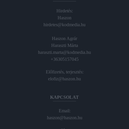
Hirdetés:
Haszon
hirdetes@kodmedia.hu
Haszon Agrár
Haraszti Márta
haraszti.marta@kodmedia.hu
+36305157045
Előfizetés, terjesztés:
elofiz@haszon.hu
KAPCSOLAT
Email:
haszon@haszon.hu