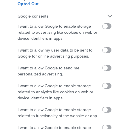
Opted Out
Google consents
ISKOLA
Szorít az idő: több száz hirdetésben keresnek
I want to allow Google to enable storage
related to advertising like cookies on web or
tanítókat az iskolák
device identifiers in apps.
Alig 30 nap maradt a nyári szünetből, de a hazai közoktatásban
I want to allow my user data to be sent to
riasztóak a statisztikák: csak tanítóból 574 álláshely áll üresen,
Google for online advertising purposes.
miközben a teljes rendszerszintű pedagógushiány már több ezer…
I want to allow Google to send me
personalized advertising.
I want to allow Google to enable storage
related to analytics like cookies on web or
device identifiers in apps.
I want to allow Google to enable storage
related to functionality of the website or app.
I want to allow Google to enable storage