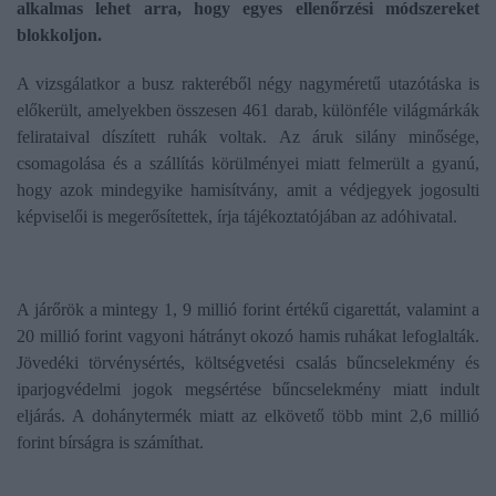
alkalmas lehet arra, hogy egyes ellenőrzési módszereket
blokkoljon.
A vizsgálatkor a busz rakteréből négy nagyméretű utazótáska is
előkerült, amelyekben összesen 461 darab, különféle világmárkák
felirataival díszített ruhák voltak. Az áruk silány minősége,
csomagolása és a szállítás körülményei miatt felmerült a gyanú,
hogy azok mindegyike hamisítvány, amit a védjegyek jogosulti
képviselői is megerősítettek, írja tájékoztatójában az adóhivatal.
A járőrök a mintegy 1, 9 millió forint értékű cigarettát, valamint a
20 millió forint vagyoni hátrányt okozó hamis ruhákat lefoglalták.
Jövedéki törvénysértés, költségvetési csalás bűncselekmény és
iparjogvédelmi jogok megsértése bűncselekmény miatt indult
eljárás. A dohánytermék miatt az elkövető több mint 2,6 millió
forint bírságra is számíthat.