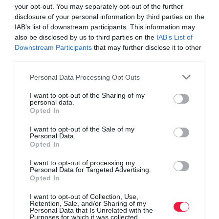
your opt-out. You may separately opt-out of the further
disclosure of your personal information by third parties on the
IAB’s list of downstream participants. This information may
also be disclosed by us to third parties on the
IAB’s List of
Downstream Participants
that may further disclose it to other
third parties.
Please note that this website/app uses one or more Google
Personal Data Processing Opt Outs
services and may gather and store information including but
not limited to your visit or usage behaviour. You may click to
I want to opt-out of the Sharing of my
personal data.
grant or deny consent to Google and its third-party tags to
Opted In
use your data for below specified purposes in below Google
consent section.
I want to opt-out of the Sale of my
Personal Data.
Opted In
I want to opt-out of processing my
Personal Data for Targeted Advertising.
Opted In
I want to opt-out of Collection, Use,
Retention, Sale, and/or Sharing of my
Personal Data that Is Unrelated with the
Purposes for which it was collected.