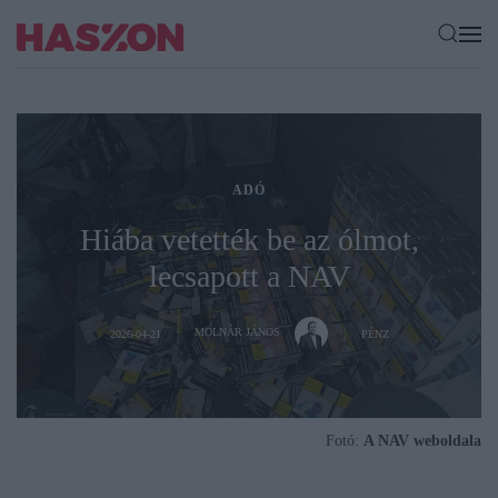
ADÓ
Hiába vetették be az ólmot,
lecsapott a NAV
MOLNÁR JÁNOS
2026-04-21
PÉNZ
Fotó:
A NAV weboldala