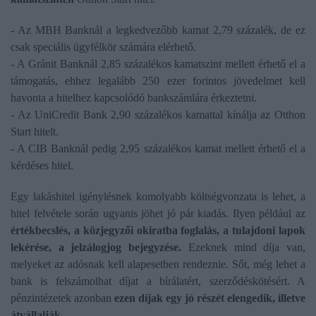
- Az MBH Banknál a legkedvezőbb kamat 2,79 százalék, de ez
csak speciális ügyfélkör számára elérhető.
- A Gránit Banknál 2,85 százalékos kamatszint mellett érhető el a
támogatás, ehhez legalább 250 ezer forintos jövedelmet kell
havonta a hitelhez kapcsolódó bankszámlára érkeztetni.
- Az UniCredit Bank 2,90 százalékos kamattal kínálja az Otthon
Start hitelt.
- A CIB Banknál pedig 2,95 százalékos kamat mellett érhető el a
kérdéses hitel.
Egy lakáshitel igénylésnek komolyabb költségvonzata is lehet, a
hitel felvétele során ugyanis jöhet jó pár kiadás. Ilyen például az
értékbecslés, a közjegyzői okiratba foglalás, a tulajdoni lapok
lekérése, a jelzálogjog bejegyzése.
Ezeknek mind díja van,
melyeket az adósnak kell alapesetben rendeznie. Sőt, még lehet a
bank is felszámolhat díjat a bírálatért, szerződéskötésért. A
pénzintézetek azonban
ezen díjak egy jó részét elengedik, illetve
átvállalják
.