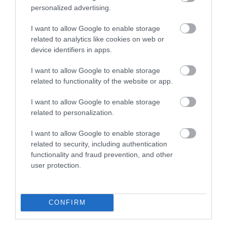
personalized advertising.
BÉREZÉS
Elszomorító adatok: ennyit ér most a magyar
I want to allow Google to enable storage
related to analytics like cookies on web or
fizetés az EU-ban
device identifiers in apps.
Hiába magasabb papíron a minimálbér Nyugat-Európában, a
I want to allow Google to enable storage
fizetések valódi értékét az árak döntik el. Az Eurostat friss adatai
related to functionality of the website or app.
szerint a vásárlóerőt is figyelembe véve több ország látványosan
előrelép…
I want to allow Google to enable storage
related to personalization.
I want to allow Google to enable storage
related to security, including authentication
functionality and fraud prevention, and other
user protection.
CONFIRM