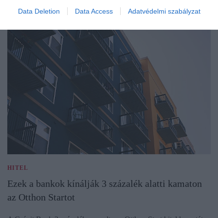
Data Deletion
Data Access
Adatvédelmi szabályzat
HITEL
Ezek a bankok kínálják 3 százalék alatti kamaton
az Otthon Startot