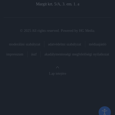
Margit krt. 5/A, 3. em. 1. a
© 2025 All rights reserved. Powered by
HG Media
.
moderálási szabályzat
adatvédelmi szabályzat
médiaajánló
impresszum
ászf
akadálymentességi megfelelőségi nyilatkozat
Lap tetejére