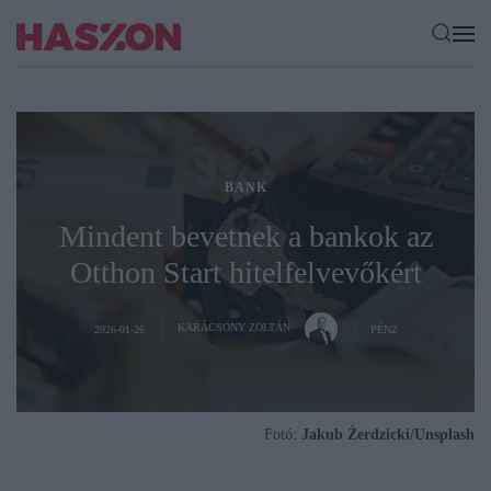
BANK
Mindent bevetnek a bankok az
Otthon Start hitelfelvevőkért
KARÁCSONY ZOLTÁN
2026-01-26
PÉNZ
Fotó:
Jakub Żerdzicki/Unsplash