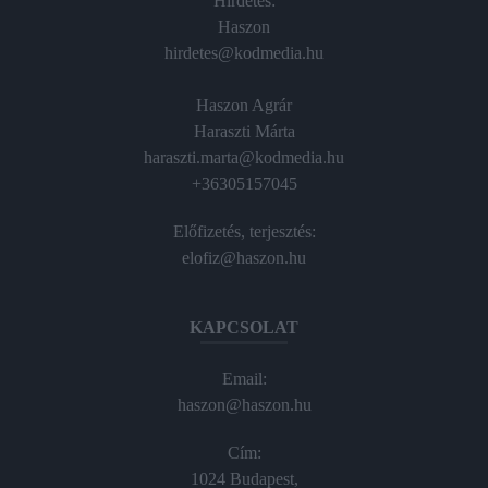
Hirdetés:
Haszon
hirdetes@kodmedia.hu
Haszon Agrár
Haraszti Márta
haraszti.marta@kodmedia.hu
+36305157045
Előfizetés, terjesztés:
elofiz@haszon.hu
KAPCSOLAT
Email:
haszon@haszon.hu
Cím:
1024 Budapest,