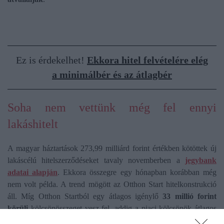
Ez is érdekelhet!
Ekkora hitel felvételére elég
a minimálbér és az átlagbér
Soha nem vettünk még fel ennyi
lakáshitelt
A magyar háztartások 273,99 milliárd forint értékben kötöttek új
lakáscélú hitelszerződéseket tavaly novemberben a
jegybank
adatai alapján
. Ekkora összegre egy hónapban korábban még
nem volt példa. A trend mögött az Otthon Start hitelkonstrukció
áll. Míg Otthon Startból egy átlagos igénylő
33 millió forint
körüli
kölcsönösszeget vesz fel, addig a piaci kölcsönök átlagos
összege valahol
20 millió forint
körül alakulhat.