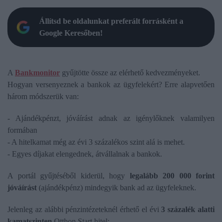
Állítsd be oldalunkat preferált forrásként a
Google Keresőben!
A
Bankmonitor
gyűjtötte össze az elérhető kedvezményeket.
Hogyan versenyeznek a bankok az ügyfelekért? Erre alapvetően
három módszerük van:
- Ajándékpénzt, jóváírást adnak az igénylőknek valamilyen
formában
- A hitelkamat még az évi 3 százalékos szint alá is mehet.
- Egyes díjakat elengednek, átvállalnak a bankok.
A portál gyűjtéséből kiderül, hogy
legalább 200 000 forint
jóváírást
(ajándékpénz) mindegyik bank ad az ügyfeleknek.
Jelenleg az alábbi pénzintézeteknél érhető el évi
3 százalék alatti
kamatszinten
Otthon Start hitel: