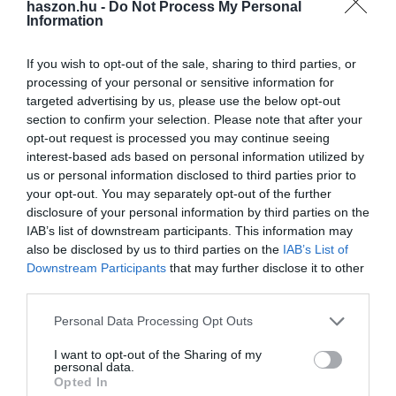
haszon.hu -
Do Not Process My Personal
Information
If you wish to opt-out of the sale, sharing to third parties, or
processing of your personal or sensitive information for
Olvasd el ezt is!
targeted advertising by us, please use the below opt-out
section to confirm your selection. Please note that after your
Ennyivel több lakáshitelt tudnak felvenni januártól
opt-out request is processed you may continue seeing
az szja-mentessé vált anyák
interest-based ads based on personal information utilized by
Ez változott a lakáshitel-felvételnél 2026-ban
us or personal information disclosed to third parties prior to
Erre költik a fiatalok a munkáshitelt
your opt-out. You may separately opt-out of the further
disclosure of your personal information by third parties on the
IAB’s list of downstream participants. This information may
bank
hitel
pénzügyek
Otthon Start
kamat
also be disclosed by us to third parties on the
IAB’s List of
Downstream Participants
that may further disclose it to other
third parties.
Please note that this website/app uses one or more Google
Personal Data Processing Opt Outs
services and may gather and store information including but
not limited to your visit or usage behaviour. You may click to
I want to opt-out of the Sharing of my
personal data.
grant or deny consent to Google and its third-party tags to
Opted In
use your data for below specified purposes in below Google