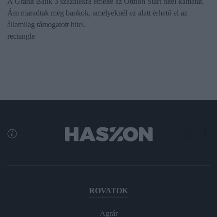
A Gránit Bank 3 százalékra emelte az Otthon Start hitel kamatát.
Ám maradtak még bankok, amelyeknél ez alatt érhető el az
államilag támogatott hitel.
rectangle
ROVATOK
Agrár