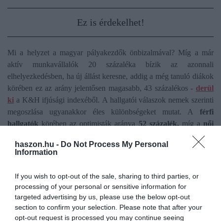
Ez is érdekelhet!
Mi a helyzet a magyar pályakezdők önbizalmával? Míg a már
aktív munkavállalók 20 százaléka bízik az azonnali
elhelyezkedésben, ha új állást keresne, addig a még tanuló diákok
körében ez az arány jelentősen magasabb, 43 százalékos -
derül
ki
a K&H ifjúsági indexéből. A hallgatói válaszok nemek szerinti
megoszlása ugyanakkor éles különbségeket mutat. A
férfi
hallgatók
körében az optimisták aránya
52 százalék,
míg a
női
hallgatóknak 30 százaléka
számít könnyű elhelyezkedésre a
haszon.hu -
Do Not Process My Personal
diploma megszerzése után.
Information
If you wish to opt-out of the sale, sharing to third parties, or
processing of your personal or sensitive information for
targeted advertising by us, please use the below opt-out
section to confirm your selection. Please note that after your
állás
ai
munka
karrier
pályakezdő
opt-out request is processed you may continue seeing