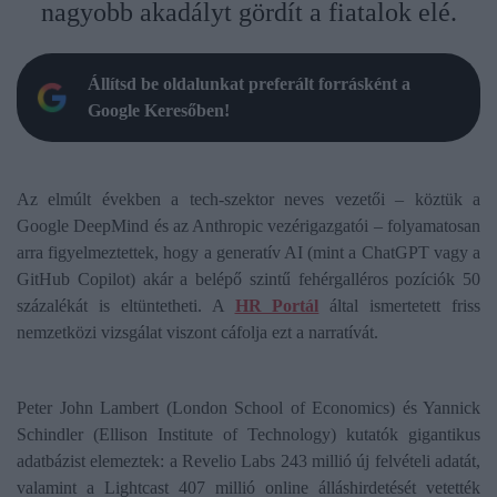
nagyobb akadályt gördít a fiatalok elé.
Állítsd be oldalunkat preferált forrásként a
Google Keresőben!
Az elmúlt években a tech-szektor neves vezetői – köztük a
Google DeepMind és az Anthropic vezérigazgatói – folyamatosan
arra figyelmeztettek, hogy a generatív AI (mint a ChatGPT vagy a
GitHub Copilot) akár a belépő szintű fehérgalléros pozíciók 50
százalékát is eltüntetheti. A
HR Portál
által ismertetett friss
nemzetközi vizsgálat viszont cáfolja ezt a narratívát.
Peter John Lambert (London School of Economics) és Yannick
Schindler (Ellison Institute of Technology) kutatók gigantikus
adatbázist elemeztek: a Revelio Labs 243 millió új felvételi adatát,
valamint a Lightcast 407 millió online álláshirdetését vetették