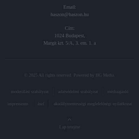
Email:
haszon@haszon.hu
Cím:
1024 Budapest,
Margit krt. 5/A, 3. em. 1. a
© 2025 All rights reserved. Powered by
HG Media
.
moderálási szabályzat
adatvédelmi szabályzat
médiaajánló
impresszum
ászf
akadálymentességi megfelelőségi nyilatkozat
Lap tetejére