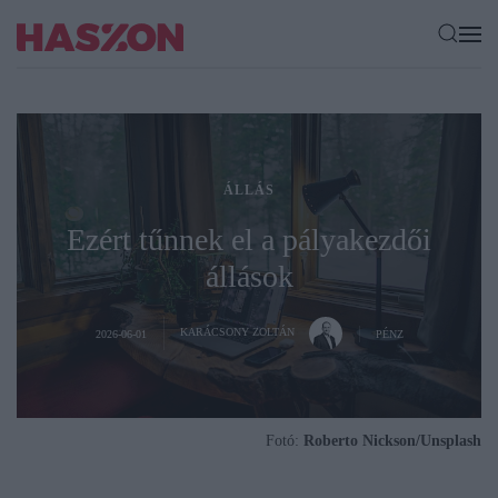
ÁLLÁS
Ezért tűnnek el a pályakezdői
állások
KARÁCSONY ZOLTÁN
2026-06-01
PÉNZ
Fotó:
Roberto Nickson/Unsplash