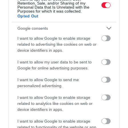
Retention, Sale, and/or Sharing of my
Personal Data that Is Unrelated with the
Purposes for which it was collected.
Opted Out
Google consents
I want to allow Google to enable storage
related to advertising like cookies on web or
FORINT
device identifiers in apps.
Így számolj pénzváltáskor, ennyibe kerül reggel az
I want to allow my user data to be sent to
euró
Google for online advertising purposes.
Gyengült a forint a főbb devizákkal szemben szerda reggel a kedd
I want to allow Google to send me
esti jegyzéséhez képest a nemzetközi devizakereskedelemben.
personalized advertising.
I want to allow Google to enable storage
related to analytics like cookies on web or
device identifiers in apps.
I want to allow Google to enable storage
related to functionality of the website or app.