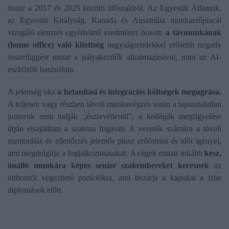
össze a 2017 és 2025 közötti időszakból. Az Egyesült Államok,
az Egyesült Királyság, Kanada és Ausztrália munkaerőpiacát
vizsgáló elemzés egyértelmű eredményt hozott:
a távmunkának
(home office) való kitettség
nagyságrendekkel erősebb negatív
összefüggést mutat a pályakezdők alkalmazásával, mint az AI-
eszközök használata.
A jelenség oka
a betanítási és integrációs költségek megugrása.
A teljesen vagy részben távoli munkavégzés során a tapasztalatlan
juniorok nem tudják „észrevétlenül”, a kollégák megfigyelése
útján elsajátítani a szakma fogásait. A vezetők számára a távoli
mentorálás és ellenőrzés jelentős plusz erőforrást és időt igényel,
ami megdrágítja a foglalkoztatásukat. A cégek emiatt inkább
kész,
önálló munkára képes senior szakembereket keresnek
az
otthonról végezhető pozíciókra, ami bezárja a kapukat a friss
diplomások előtt.