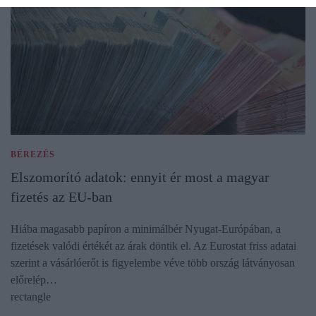
BÉREZÉS
Elszomorító adatok: ennyit ér most a magyar
fizetés az EU-ban
Hiába magasabb papíron a minimálbér Nyugat-Európában, a
fizetések valódi értékét az árak döntik el. Az Eurostat friss adatai
szerint a vásárlóerőt is figyelembe véve több ország látványosan
előrelép…
rectangle