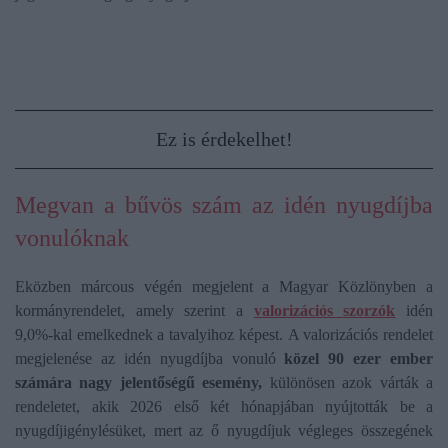
Ez is érdekelhet!
Megvan a bűvös szám az idén nyugdíjba
vonulóknak
Eközben márcous végén megjelent a Magyar Közlönyben a
kormányrendelet, amely szerint a
valorizációs szorzók
idén
9,0%-kal emelkednek a tavalyihoz képest. A valorizációs rendelet
megjelenése az idén nyugdíjba vonuló
közel 90 ezer ember
számára nagy jelentőségű esemény,
különösen azok várták a
rendeletet, akik 2026 első két hónapjában nyújtották be a
nyugdíjigénylésüket, mert az ő nyugdíjuk végleges összegének