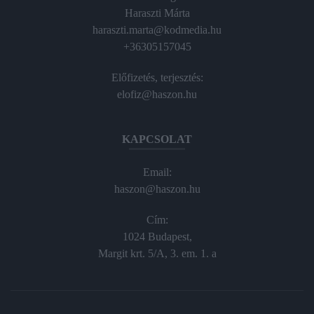
Haraszti Márta
haraszti.marta@kodmedia.hu
+36305157045
Előfizetés, terjesztés:
elofiz@haszon.hu
KAPCSOLAT
Email:
haszon@haszon.hu
Cím:
1024 Budapest,
Margit krt. 5/A, 3. em. 1. a