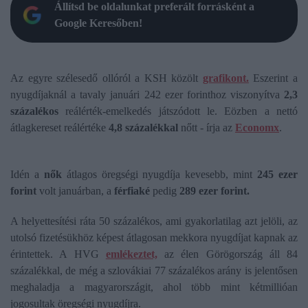
Állítsd be oldalunkat preferált forrásként a
Google Keresőben!
Az egyre szélesedő ollóról a KSH közölt
grafikont.
Eszerint a
nyugdíjaknál a tavaly januári 242 ezer forinthoz viszonyítva
2,3
százalékos
reálérték-emelkedés játszódott le. Eözben a nettó
átlagkereset reálértéke
4,8 százalékkal
nőtt - írja az
Economx
.
Idén a
nők
átlagos öregségi nyugdíja kevesebb, mint
245 ezer
forint
volt januárban, a
férfiaké
pedig
289 ezer forint.
A helyettesítési ráta 50 százalékos, ami gyakorlatilag azt jelöli, az
utolsó fizetésükhöz képest átlagosan mekkora nyugdíjat kapnak az
érintettek. A HVG
emlékeztet,
az élen Görögország áll 84
százalékkal, de még a szlovákiai 77 százalékos arány is jelentősen
meghaladja a magyarországit, ahol több mint kétmillióan
jogosultak öregségi nyugdíjra.