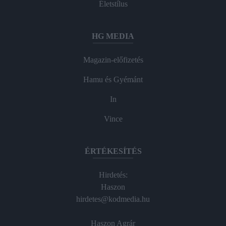
Életstílus
HG MEDIA
Magazin-előfizetés
Hamu és Gyémánt
In
Vince
ÉRTÉKESÍTÉS
Hirdetés:
Haszon
hirdetes@kodmedia.hu
Haszon Agrár