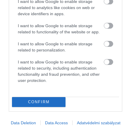
Az OTP Bank megállapodást írt alá a Blackstone által kezelt
I want to allow Google to enable storage
magántőkealapokból álló konzorciummal és a DNB Bankkal a
related to analytics like cookies on web or
device identifiers in apps.
balti régió harmadik legnagyobb bankcsoportja, a Luminor
megvásárlásáról. A…
I want to allow Google to enable storage
related to functionality of the website or app.
I want to allow Google to enable storage
related to personalization.
I want to allow Google to enable storage
related to security, including authentication
functionality and fraud prevention, and other
user protection.
CONFIRM
Data Deletion
Data Access
Adatvédelmi szabályzat