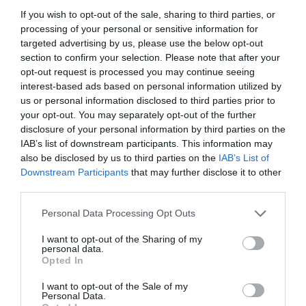
Így kaphatsz évi 130 ezret a nyugdíjadra, ha nem
If you wish to opt-out of the sale, sharing to third parties, or
fizetsz szja-t
processing of your personal or sensitive information for
Elhallgat a telefon - így kerüld el, hogy sokk legyen
targeted advertising by us, please use the below opt-out
a nyugdíjba vonulás
section to confirm your selection. Please note that after your
opt-out request is processed you may continue seeing
interest-based ads based on personal information utilized by
us or personal information disclosed to third parties prior to
fizetés
nyugdíj
bér
kereset
ksh
your opt-out. You may separately opt-out of the further
disclosure of your personal information by third parties on the
IAB’s list of downstream participants. This information may
also be disclosed by us to third parties on the
IAB’s List of
Downstream Participants
that may further disclose it to other
third parties.
Please note that this website/app uses one or more Google
Personal Data Processing Opt Outs
services and may gather and store information including but
not limited to your visit or usage behaviour. You may click to
I want to opt-out of the Sharing of my
personal data.
grant or deny consent to Google and its third-party tags to
Opted In
use your data for below specified purposes in below Google
consent section.
I want to opt-out of the Sale of my
Personal Data.