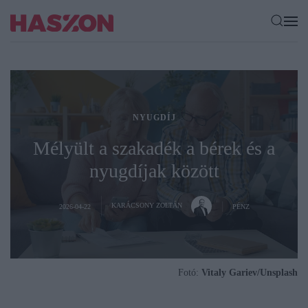
NYUGDÍJ
Mélyült a szakadék a bérek és a
nyugdíjak között
KARÁCSONY ZOLTÁN
2026-04-22
PÉNZ
Fotó:
Vitaly Gariev/Unsplash