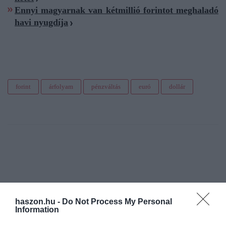
Ennyi magyarnak van kétmillió forintot meghaladó
havi nyugdíja
forint
árfolyam
pénzváltás
euró
dollár
haszon.hu -
Do Not Process My Personal
Information