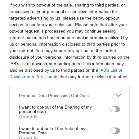
If you wish to opt-out of the sale, sharing to third parties, or
processing of your personal or sensitive information for
targeted advertising by us, please use the below opt-out
section to confirm your selection. Please note that after your
opt-out request is processed you may continue seeing
interest-based ads based on personal information utilized by
us or personal information disclosed to third parties prior to
your opt-out. You may separately opt-out of the further
disclosure of your personal information by third parties on the
IAB’s list of downstream participants. This information may
also be disclosed by us to third parties on the
IAB’s List of
Downstream Participants
that may further disclose it to other
third parties.
Please note that this website/app uses one or more Google
Personal Data Processing Opt Outs
services and may gather and store information including but
not limited to your visit or usage behaviour. You may click to
I want to opt-out of the Sharing of my
personal data.
NYUGDÍJ
grant or deny consent to Google and its third-party tags to
Opted In
use your data for below specified purposes in below Google
Fordulat a nyugdíj-megtakarításoknál: újra
consent section.
I want to opt-out of the Sale of my
özönlenek a tagok a pénztárakba
Personal Data.
Opted In