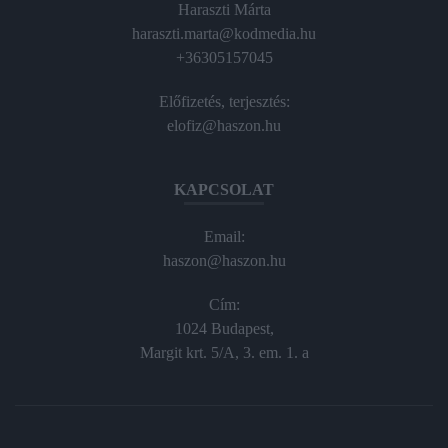
Haraszti Márta
haraszti.marta@kodmedia.hu
+36305157045
Előfizetés, terjesztés:
elofiz@haszon.hu
KAPCSOLAT
Email:
haszon@haszon.hu
Cím:
1024 Budapest,
Margit krt. 5/A, 3. em. 1. a