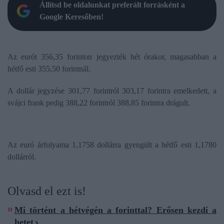
Állítsd be oldalunkat preferált forrásként a
Google Keresőben!
Az eurót 356,35 forinton jegyezték hét órakor, magasabban a
hétfő esti 355,50 forintnál.
A dollár jegyzése 301,77 forintról 303,17 forintra emelkedett, a
svájci frank pedig 388,22 forintról 388,85 forintra drágult.
Az euró árfolyama 1,1758 dollárra gyengült a hétfő esti 1,1780
dollárról.
Olvasd el ezt is!
Mi történt a hétvégén a forinttal? Erősen kezdi a
hetet