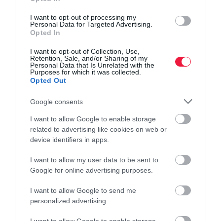
Évek óta nem látott ütemben nő az önkéntes nyugdíjpénztárak
I want to opt-out of processing my
taglétszáma: 2026 első negyedévében több mint 12 ezren
Personal Data for Targeted Advertising.
Opted In
csatlakoztak valamelyik kasszához, míg tavaly összesen több mint
40 ezren kezdtek…
I want to opt-out of Collection, Use,
Retention, Sale, and/or Sharing of my
Personal Data that Is Unrelated with the
Purposes for which it was collected.
Opted Out
Google consents
I want to allow Google to enable storage
related to advertising like cookies on web or
device identifiers in apps.
I want to allow my user data to be sent to
Google for online advertising purposes.
I want to allow Google to send me
personalized advertising.