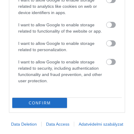
I want to allow Google to enable storage
related to analytics like cookies on web or
device identifiers in apps.
I want to allow Google to enable storage
related to functionality of the website or app.
I want to allow Google to enable storage
related to personalization.
I want to allow Google to enable storage
related to security, including authentication
LÉGIKÖZLEKEDÉS
functionality and fraud prevention, and other
Ezek a világ legtöbb pénzt termelő légitársaságai
user protection.
Rekordévet zártak a világ vezető légitársaságai: a kilenc
legprofitábilisabb szereplő összesen 25,11 milliárd dollár, vagyis
CONFIRM
mintegy 8,8 ezer milliárd forint nyereséget termelt. A toplistát
ismét az…
rectangle
Data Deletion
Data Access
Adatvédelmi szabályzat