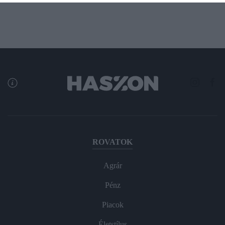
ROVATOK
Agrár
Pénz
Piacok
Életstílus