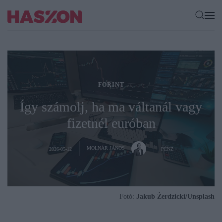
FORINT
Így számolj, ha ma váltanál vagy
fizetnél euróban
MOLNÁR JÁNOS
2026-05-12
PÉNZ
Fotó:
Jakub Żerdzicki/Unsplash