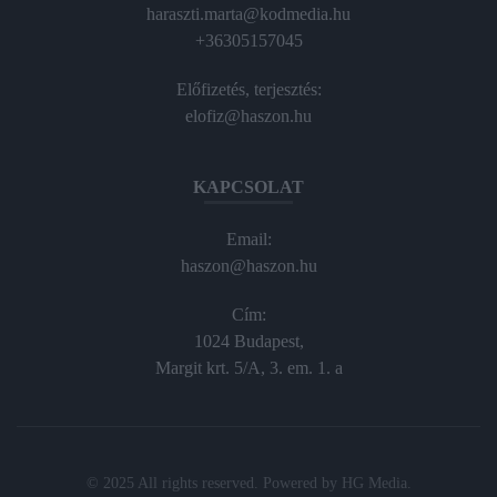
haraszti.marta@kodmedia.hu
+36305157045
Előfizetés, terjesztés:
elofiz@haszon.hu
KAPCSOLAT
Email:
haszon@haszon.hu
Cím:
1024 Budapest,
Margit krt. 5/A, 3. em. 1. a
© 2025 All rights reserved. Powered by
HG Media
.