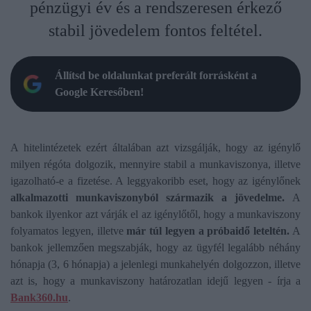
pénzügyi év és a rendszeresen érkező
stabil jövedelem fontos feltétel.
Állítsd be oldalunkat preferált forrásként a
Google Keresőben!
A hitelintézetek ezért általában azt vizsgálják, hogy az igénylő
milyen régóta dolgozik, mennyire stabil a munkaviszonya, illetve
igazolható-e a fizetése. A leggyakoribb eset, hogy az igénylőnek
alkalmazotti munkaviszonyból származik a jövedelme.
A
bankok ilyenkor azt várják el az igénylőtől, hogy a munkaviszony
folyamatos legyen, illetve
már túl legyen a próbaidő leteltén.
A
bankok jellemzően megszabják, hogy az ügyfél legalább néhány
hónapja (3, 6 hónapja) a jelenlegi munkahelyén dolgozzon, illetve
azt is, hogy a munkaviszony határozatlan idejű legyen - írja a
Bank360.hu
.