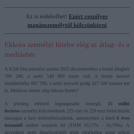
Ez is érdekelhet!
Ezért veszélyes
magánszemélytől kölcsönkérni
Ekkora személyi hitelre elég az átlag- és a
mediánbér
A KSH friss jelentése szerint 2025 decemberében a bruttó átlagbér
789 200, a nettó 548 900 forint volt. A bruttó kereset
mediánértéke 607 700, a nettó kereseté pedig 427 500 forintot tett
ki. Mekkora hitelre elég ekkora fizetés?
A jelenleg elérhető legmagasabb összegű,
15 millió
forintos
személyi kölcsönöknek 225 ezer és 229 ezer forint között
mozogna a havi törlesztőrészületük, amennyiben a hitelt
8 éves
futamidő
mellett vennénk fel (THM 10,17% - 10,70%). A
decemberi nettó átlagfizetésből tehát elméletileg gond nélkül