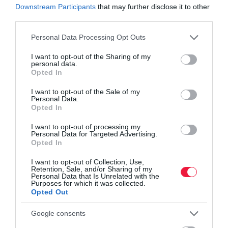
kölcsön törlesztőjében
Downstream Participants
that may further disclose it to other
Hozzányúltak a bankok a személyi kölcsönök
third parties.
kamataihoz
Please note that this website/app uses one or more Google
Personal Data Processing Opt Outs
services and may gather and store information including but
not limited to your visit or usage behaviour. You may click to
I want to opt-out of the Sharing of my
pénz
személyi kölcsön
jövedelem
hitelbírálat
personal data.
grant or deny consent to Google and its third-party tags to
Opted In
bank
use your data for below specified purposes in below Google
consent section.
I want to opt-out of the Sale of my
Personal Data.
Opted In
I want to opt-out of processing my
Personal Data for Targeted Advertising.
Opted In
I want to opt-out of Collection, Use,
Retention, Sale, and/or Sharing of my
Personal Data that Is Unrelated with the
Purposes for which it was collected.
Opted Out
Google consents