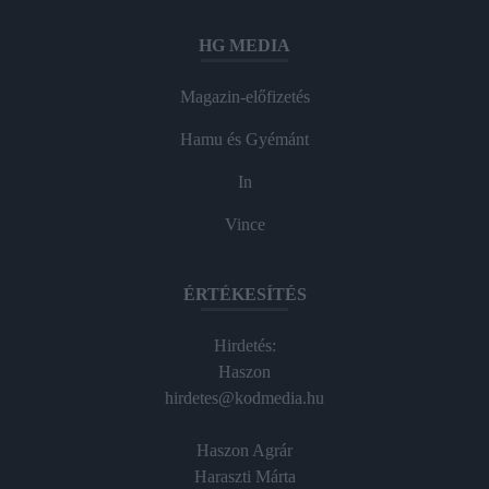
HG MEDIA
Magazin-előfizetés
Hamu és Gyémánt
In
Vince
ÉRTÉKESÍTÉS
Hirdetés:
Haszon
hirdetes@kodmedia.hu
Haszon Agrár
Haraszti Márta