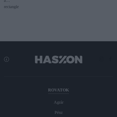
a…
rectangle
ROVATOK
Agrár
Pénz