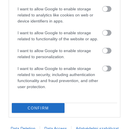
Szárnyalnak a fizetések ebben a szakmában
I want to allow Google to enable storage
related to analytics like cookies on web or
A mesterséges intelligencia térnyerése alapjaiban rendezte át a
device identifiers in apps.
munkaerőpiacot: 2021 és 2025 között kétszázszorosára emelkedett
az AI-szaktudást igénylő álláshirdetések száma. A Qubit Labs
I want to allow Google to enable storage
2026-os…
related to functionality of the website or app.
I want to allow Google to enable storage
related to personalization.
I want to allow Google to enable storage
related to security, including authentication
functionality and fraud prevention, and other
user protection.
CONFIRM
Data Deletion
Data Access
Adatvédelmi szabályzat