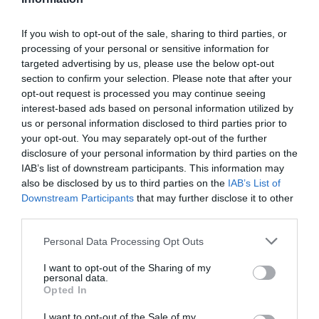
Olvasd el ezt is!
Ezek a legfontosabb jövedelmi feltételek személyi
If you wish to opt-out of the sale, sharing to third parties, or
processing of your personal or sensitive information for
kölcsönöknél
targeted advertising by us, please use the below opt-out
Ekkora a szórás az 1 millió forintos személyi
section to confirm your selection. Please note that after your
kölcsön törlesztőjében
opt-out request is processed you may continue seeing
Hozzányúltak a bankok a személyi kölcsönök
interest-based ads based on personal information utilized by
kamataihoz
us or personal information disclosed to third parties prior to
your opt-out. You may separately opt-out of the further
disclosure of your personal information by third parties on the
hitel
pénzügyek
kamat
személyi kölcsön
bank
IAB’s list of downstream participants. This information may
also be disclosed by us to third parties on the
IAB’s List of
Downstream Participants
that may further disclose it to other
third parties.
Please note that this website/app uses one or more Google
Personal Data Processing Opt Outs
services and may gather and store information including but
not limited to your visit or usage behaviour. You may click to
I want to opt-out of the Sharing of my
personal data.
grant or deny consent to Google and its third-party tags to
Opted In
use your data for below specified purposes in below Google
consent section.
I want to opt-out of the Sale of my