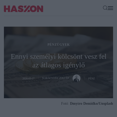
PÉNZÜGYEK
Ennyi személyi kölcsönt vesz fel
az átlagos igénylő
KARÁCSONY ZOLTÁN
2026-03-27
PÉNZ
Fotó:
Dmytro Demidko/Unsplash