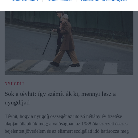
NYUGDÍJ
Sok a tévhit: így számítják ki, mennyi lesz a
nyugdíjad
Tévhit, hogy a nyugdíj összegét az utolsó néhány év fizetése
alapján állapítják meg; a valóságban az 1988 óta szerzett összes
bejelentett jövedelem és az elismert szolgálati idő határozza meg