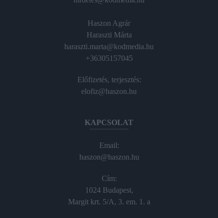
Haszon Agrár
Haraszti Márta
haraszti.marta@kodmedia.hu
+36305157045
Előfizetés, terjesztés:
elofiz@haszon.hu
KAPCSOLAT
Email:
haszon@haszon.hu
Cím:
1024 Budapest,
Margit krt. 5/A, 3. em. 1. a