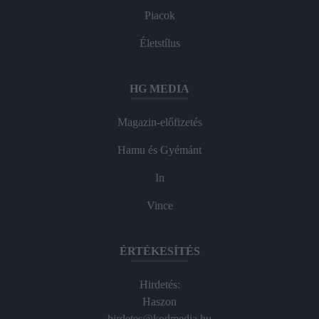
Piacok
Életstílus
HG MEDIA
Magazin-előfizetés
Hamu és Gyémánt
In
Vince
ÉRTÉKESÍTÉS
Hirdetés:
Haszon
hirdetes@kodmedia.hu