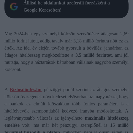
Állítsd be oldalunkat preferált forrásként a
Google Keresőben!
Míg 2024-ben egy személyi kölcsön szerződésre átlagosan 2,69
millió forint jutott, addig tavaly már 3,18 millió forintra nőtt ez az
érték. Az idei év elején tovább gyorsult a bővülés: januárban az
átlagos hitelösszeg megközelítette a
3,5 millió forintot,
ami jól
mutatja, hogy a háztartások bátrabban vállalnak nagyobb személyi
kölcsönt.
A
Biztosdöntés.hu
pénzügyi portál szerint az átlagos személyi
kölcsön összegének növekedését elsősorban az magyarázza, hogy
a bankok az elmúlt időszakban több fontos paramétert is a
hitelfelvevők szempontjából kedvező irányba módosítottak. A
leglátványosabb változás az igényelhető
maximális hitelösszeg
emelése
volt: ma már hét pénzügyi szereplőnél is
15 millió
forintnál húzódik a plafon,
miközben nem is olyan régen az