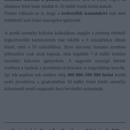
általános felső határ inkább 8–10 millió forint körül alakult.
Fontos változás az is, hogy a
kedvezőbb kamatokért
már nem
feltétlenül kell óriási összegeket igényelni.
A portál személyi kölcsön kalkulátora alapján a jelenleg elérhető
legkedvezőbb kamatszintek már inkább a 9 százalékhoz állnak
közel, mint a 10 százalékhoz. Ilyen alacsony kamatot azonban
jellemzően csak azok kapnak, akik legalább 7–8 millió forintos
személyi kölcsönt igényelnek. A nagyobb összegű hitelek
esetében a bankok a jövedelmi elvárásokat is szigorúbban kezelik,
így bár papíron sok esetben elég
400 000–500 000 forint
körüli
nettó jövedelem, a gyakorlatban 10 millió forint feletti személyi
kölcsönnél ennél magasabb havi bevétellel számolnak.