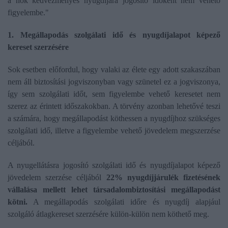
a nők kedvezményes nyugdíjára jogosító időként nem vehető
figyelembe."
1. Megállapodás szolgálati idő és nyugdíjalapot képező
kereset szerzésére
Sok esetben előfordul, hogy valaki az élete egy adott szakaszában
nem áll biztosítási jogviszonyban vagy szünetel ez a jogviszonya,
így sem szolgálati időt, sem figyelembe vehető keresetet nem
szerez az érintett időszakokban. A törvény azonban lehetővé teszi
a számára, hogy megállapodást köthessen a nyugdíjhoz szükséges
szolgálati idő, illetve a figyelembe vehető jövedelem megszerzése
céljából.
A nyugellátásra jogosító szolgálati idő és nyugdíjalapot képező
jövedelem szerzése céljából
22% nyugdíjjárulék fizetésének
vállalása mellett lehet társadalombiztosítási megállapodást
kötni.
A megállapodás szolgálati időre és nyugdíj alapjául
szolgáló átlagkereset szerzésére külön-külön nem köthető meg.