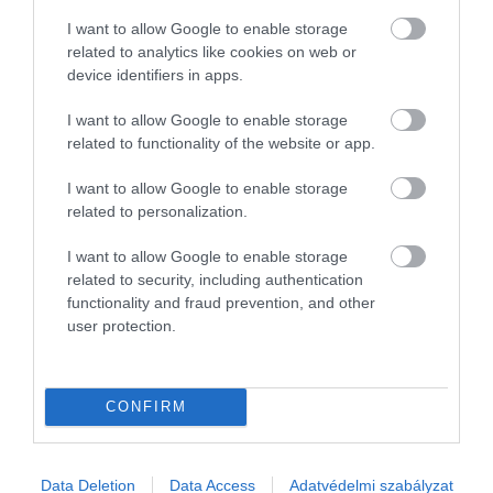
havi nyugdíja
I want to allow Google to enable storage
Ha több országban dolgoztál, így szerezhetsz onnan
related to analytics like cookies on web or
is nyugdíjat
device identifiers in apps.
Így csábítják a nyugdíjpénztárak az új tagokat
I want to allow Google to enable storage
related to functionality of the website or app.
nyugdíjszakértő
szolgálati idő
nyugdíjguru
nyugdíj
I want to allow Google to enable storage
related to personalization.
farkas andrás
I want to allow Google to enable storage
related to security, including authentication
functionality and fraud prevention, and other
user protection.
CONFIRM
Data Deletion
Data Access
Adatvédelmi szabályzat