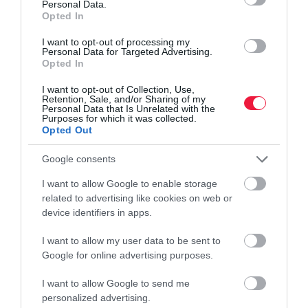
Personal Data.
Opted In
Öregségi teljes nyugdíjhoz:
Legalább 20 év szolgálati idő
I want to opt-out of processing my
szükséges (valamint a betöltött öregségi nyugdíjkorhatár).
Personal Data for Targeted Advertising.
Opted In
Öregségi résznyugdíjhoz:
Legalább 15 év szolgálati idő kell
I want to opt-out of Collection, Use,
(valamint a betöltött öregségi nyugdíjkorhatár).
Retention, Sale, and/or Sharing of my
Personal Data that Is Unrelated with the
Purposes for which it was collected.
Nők kedvezményes nyugdíjához
("Nők 40"): Legalább 40 év
Opted Out
jogosultsági idő szükséges. Ebből alapesetben legfeljebb 8 év
lehet a gyermeknevelési idő (például GYES, GYED), és legalább
Google consents
32 évet keresőtevékenységgel (munkával) kell megszerezni.
I want to allow Google to enable storage
(Fontos különbség, hogy itt nem sima szolgálati időről, hanem
related to advertising like cookies on web or
szigorúbb jogosultsági időről van szó).
device identifiers in apps.
I want to allow my user data to be sent to
Google for online advertising purposes.
Olvasd el ezt is!
I want to allow Google to send me
personalized advertising.
Ennyi magyarnak van kétmillió forintot meghaladó