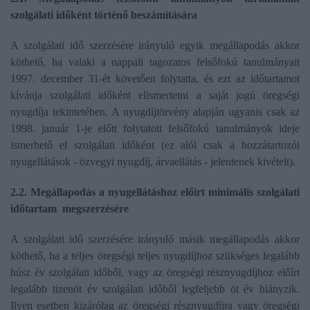
szolgálati időként történő beszámítására
A szolgálati idő szerzésére irányuló egyik megállapodás akkor
köthető, ha valaki a nappali tagozatos felsőfokú tanulmányait
1997. december 31-ét követően folytatta, és ezt az időtartamot
kívánja szolgálati időként elismertetni a saját jogú öregségi
nyugdíja tekintetében. A nyugdíjtörvény alapján ugyanis csak az
1998. január 1-je előtt folytatott felsőfokú tanulmányok ideje
ismerhető el szolgálati időként (ez alól csak a hozzátartozói
nyugellátások - özvegyi nyugdíj, árvaellátás - jelentenek kivételt).
2.2. Megállapodás a nyugellátáshoz előírt minimális szolgálati
időtartam megszerzésére
A szolgálati idő szerzésére irányuló másik megállapodás akkor
köthető, ha a teljes öregségi teljes nyugdíjhoz szükséges legalább
húsz év szolgálati időből, vagy az öregségi résznyugdíjhoz előírt
legalább tizenöt év szolgálati időből legfeljebb öt év hiányzik.
Ilyen esetben kizárólag az öregségi résznyugdíjra vagy öregségi