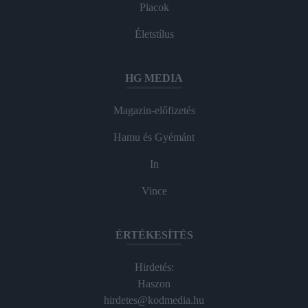
Piacok
Életstílus
HG MEDIA
Magazin-előfizetés
Hamu és Gyémánt
In
Vince
ÉRTÉKESÍTÉS
Hirdetés:
Haszon
hirdetes@kodmedia.hu