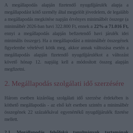
A megállapodás alapján fizetendő nyugdíjjárulék alapja a
megállapodást kötő személy által megjelölt jövedelem, de legalább
a megállapodás megkötése napján érvényes minimálbér összege (a
minimálbér 2026-ban havi 322.800 Ft, ennek a
22%-a 71.016 Ft,
ennyi a megállapodás alapján befizetendő havi járulék idei
minimális összege). Ha a megállapodást a minimálbér összegének
figyelembe vételével kötik meg, akkor annak változása esetén a
megállapodás alapján fizetendő nyugdíjjárulékot a változást
követő hónap 12. napjáig kell a módosított összeg alapján
megfizetni.
2. Megállapodás szolgálati idő szerzésére
Három esetben kizárólag szolgálati idő szerzése érdekében is
köthető megállapodás - az első két esetben szintén a minimálbér
összegének 22 százalékával egyenértékű nyugdíjjárulék fizetése
mellett.
2.1. Megállapodás felsőfokú tanulmányok tartamának