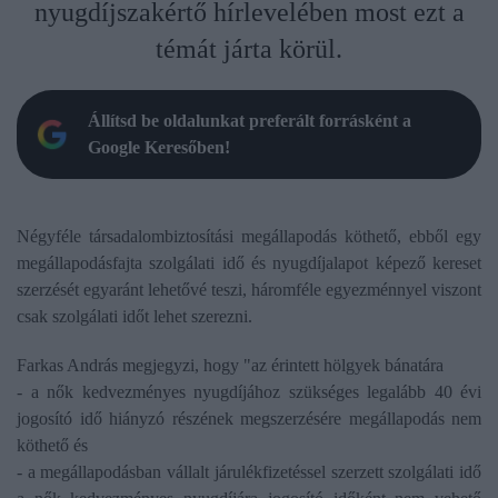
nyugdíjszakértő hírlevelében most ezt a
témát járta körül.
Állítsd be oldalunkat preferált forrásként a
Google Keresőben!
Négyféle társadalombiztosítási megállapodás köthető, ebből egy
megállapodásfajta szolgálati idő és nyugdíjalapot képező kereset
szerzését egyaránt lehetővé teszi, háromféle egyezménnyel viszont
csak szolgálati időt lehet szerezni.
Farkas András megjegyzi, hogy "az érintett hölgyek bánatára
- a nők kedvezményes nyugdíjához szükséges legalább 40 évi
jogosító idő hiányzó részének megszerzésére megállapodás nem
köthető és
- a megállapodásban vállalt járulékfizetéssel szerzett szolgálati idő