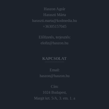
Haszon Agrár
Haraszti Márta
haraszti.marta@kodmedia.hu
+36305157045
Előfizetés, terjesztés:
elofiz@haszon.hu
KAPCSOLAT
Email:
haszon@haszon.hu
Cím:
1024 Budapest,
Margit krt. 5/A, 3. em. 1. a