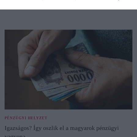
PÉNZÜGYI HELYZET
Igazságos? Így oszlik el a magyarok pénzügyi
vagyona