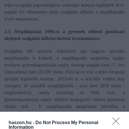
teljes nyugdíjra jogosultsághoz szükséges hiányzó legfeljebb öt év
naptári évi időtartamot lehet szolgálati időként a megállapodás
révén megszerezni.
2.3. Megállapodás 1998-ra a gyermek otthoni gondozási
idejének szolgálati időként történő beszámítására
Szolgálati idő szerzése érdekében egy nagyon speciális
megállapodás is köthető, a megállapodás megkötése napján
érvényes gyermekgondozási segély összege alapján (ami 17. éve
változatlanul havi 28.500 forint, 2022-ig ez volt a teljes öregségi
nyugdíj legkisebb összege, 2023-tól ez a szociális vetítési alap
összege), 10 százalék nyugdíjjárulék - azaz havi 2850 forint -
megfizetésével, amely kizárólag az 1998. évre, a
gyermekgondozási segély idejével megegyező otthoni gondozás
idejére szól. E megállapodás megkötését követően a
nyugdíjjárulék-fizetési kötelezettséget egy összegben, a
megállapodás megkötését követő 30 napon belül kell teljesíteni.
haszon.hu -
Do Not Process My Personal
Information