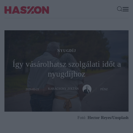
NYUGDÍJ
Így vásárolhatsz szolgálati időt a
nyugdíjhoz
KARÁCSONY ZOLTÁN
2026-05-21
PÉNZ
Fotó:
Hector Reyes/Unsplash