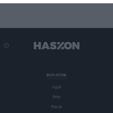
ROVATOK
Agrár
Pénz
Piacok