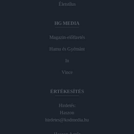
Életstílus
HG MEDIA
Magazin-előfizetés
Hamu és Gyémánt
In
Vince
ÉRTÉKESÍTÉS
Hirdetés:
Haszon
hirdetes@kodmedia.hu