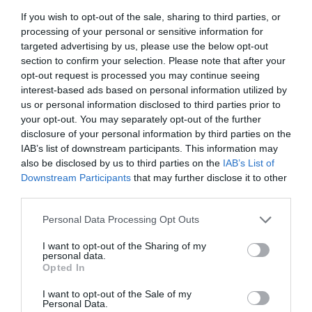
If you wish to opt-out of the sale, sharing to third parties, or
processing of your personal or sensitive information for
targeted advertising by us, please use the below opt-out
section to confirm your selection. Please note that after your
opt-out request is processed you may continue seeing
interest-based ads based on personal information utilized by
us or personal information disclosed to third parties prior to
your opt-out. You may separately opt-out of the further
disclosure of your personal information by third parties on the
IAB’s list of downstream participants. This information may
also be disclosed by us to third parties on the
IAB’s List of
Downstream Participants
that may further disclose it to other
third parties.
Please note that this website/app uses one or more Google
Personal Data Processing Opt Outs
services and may gather and store information including but
not limited to your visit or usage behaviour. You may click to
I want to opt-out of the Sharing of my
personal data.
grant or deny consent to Google and its third-party tags to
FIZETÉS
Opted In
use your data for below specified purposes in below Google
Sokkoló adat: ennyivel keresnek kevesebbet a nők
consent section.
I want to opt-out of the Sale of my
az EU-ban
Personal Data.