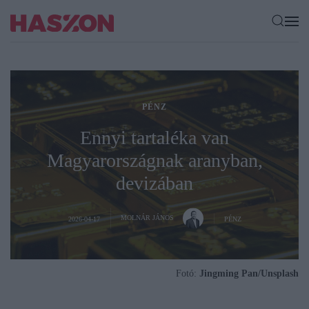
PÉNZ
Ennyi tartaléka van
Magyarországnak aranyban,
devizában
MOLNÁR JÁNOS
2026-04-17
PÉNZ
Fotó:
Jingming Pan/Unsplash