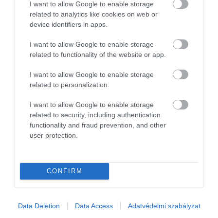
I want to allow Google to enable storage
related to analytics like cookies on web or
device identifiers in apps.
I want to allow Google to enable storage
related to functionality of the website or app.
I want to allow Google to enable storage
related to personalization.
I want to allow Google to enable storage
related to security, including authentication
SZEMÉLYI KÖLCSÖN
functionality and fraud prevention, and other
user protection.
Hány éves korig lehet személyi kölcsönt felvenni?
A bankok saját kockázatkezelési szabályzataikban szigorú
CONFIRM
korlátokat szabnak meg, hogy milyen életkori maximumhoz kötik
a személyi kölcsön megítélését. A felső életkori határ ráadásul nem
a hitel…
Data Deletion
Data Access
Adatvédelmi szabályzat
rectangle