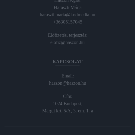
Haszon Agrár
Haraszti Márta
haraszti.marta@kodmedia.hu
+36305157045
Előfizetés, terjesztés:
elofiz@haszon.hu
KAPCSOLAT
Email:
haszon@haszon.hu
Cím:
1024 Budapest,
Margit krt. 5/A, 3. em. 1. a