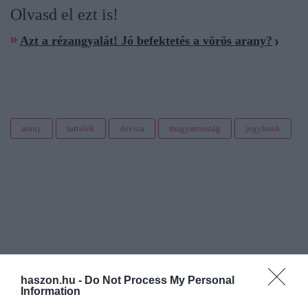
Olvasd el ezt is!
Azt a rézangyalát! Jó befektetés a vörös arany?
arany
tartalék
deviza
magyarország
jegybank
haszon.hu -
Do Not Process My Personal
Information