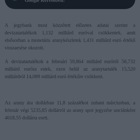
Google Keresőben!
A jegybank most közzétett előzetes adatai szerint a
devizatartalékok 1,132 milliárd euróval csökkentek, amit
elsősorban a monetáris aranykészletek 1,431 milliárd euró értékű
visszaesése okozott.
A devizatartalékok a februári 59,864 milliárd euróról 58,732
milliárd euróra estek, ezen belül az aranytartalék 15,520
milliárdról 14,089 milliárd euró értékűre csökkent.
Az arany ára dollárban 11,8 százalékot zuhant márciusban, a
február végi 5235,85 dollárról az arany spot jegyzése unciánként
4618,55 dollárra esett.