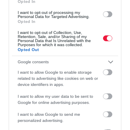
Opted In
Az Eurostat legújabb adatai szerint az Európai Unióban dolgozó
I want to opt-out of processing my
Personal Data for Targeted Advertising.
nők óránkénti bruttó bére 11,1 százalékkal alacsonyabb a
Opted In
férfiakénál. Érzékeltetésképpen: ez éves szinten fejenként
csaknem 3900 eurós…
I want to opt-out of Collection, Use,
Retention, Sale, and/or Sharing of my
Personal Data that Is Unrelated with the
Purposes for which it was collected.
Opted Out
Google consents
I want to allow Google to enable storage
related to advertising like cookies on web or
device identifiers in apps.
I want to allow my user data to be sent to
Google for online advertising purposes.
I want to allow Google to send me
personalized advertising.