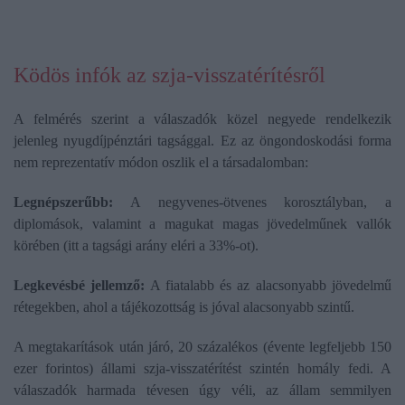
Ködös infók az szja-visszatérítésről
A felmérés szerint a válaszadók közel negyede rendelkezik
jelenleg nyugdíjpénztári tagsággal. Ez az öngondoskodási forma
nem reprezentatív módon oszlik el a társadalomban:
Legnépszerűbb:
A negyvenes-ötvenes korosztályban, a
diplomások, valamint a magukat magas jövedelműnek vallók
körében (itt a tagsági arány eléri a 33%-ot).
Legkevésbé jellemző:
A fiatalabb és az alacsonyabb jövedelmű
rétegekben, ahol a tájékozottság is jóval alacsonyabb szintű.
A megtakarítások után járó, 20 százalékos (évente legfeljebb 150
ezer forintos) állami szja-visszatérítést szintén homály fedi. A
válaszadók harmada tévesen úgy véli, az állam semmilyen