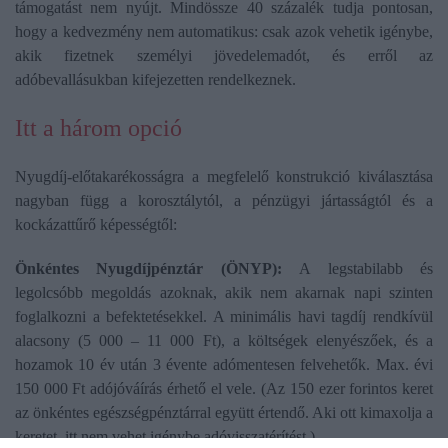
támogatást nem nyújt. Mindössze 40 százalék tudja pontosan,
hogy a kedvezmény nem automatikus: csak azok vehetik igénybe,
akik fizetnek személyi jövedelemadót, és erről az
adóbevallásukban kifejezetten rendelkeznek.
Itt a három opció
Nyugdíj-előtakarékosságra a megfelelő konstrukció kiválasztása
nagyban függ a korosztálytól, a pénzügyi jártasságtól és a
kockázattűrő képességtől:
Önkéntes Nyugdíjpénztár (ÖNYP):
A legstabilabb és
legolcsóbb megoldás azoknak, akik nem akarnak napi szinten
foglalkozni a befektetésekkel. A minimális havi tagdíj rendkívül
alacsony (5 000 – 11 000 Ft), a költségek elenyészőek, és a
hozamok 10 év után 3 évente adómentesen felvehetők. Max. évi
150 000 Ft adójóváírás érhető el vele. (Az 150 ezer forintos keret
az önkéntes egészségpénztárral együtt értendő. Aki ott kimaxolja a
keretet, itt nem vehet igénybe adóvisszatérítést.)