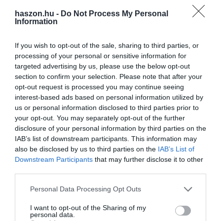
haszon.hu -
Do Not Process My Personal
Nyugdíjbiztosítás:
Biztosítótársaságokon keresztül működő,
Information
jogilag rendkívül védett forma, amely fixálja a szerződéskötéskor
érvényes nyugdíjkorhatárt (65 év). Ha az állam időközben emelné
If you wish to opt-out of the sale, sharing to third parties, or
a korhatárt, a kifizetés akkor is elindul az eredeti időpontban. Évi
processing of your personal or sensitive information for
maximum 130 000 Ft adójóváírás jár utána.
targeted advertising by us, please use the below opt-out
section to confirm your selection. Please note that after your
Nyugdíj-előtakarékossági Számla (NYESZ):
Olyan
opt-out request is processed you may continue seeing
befektetőknek ajánlott, akik maguk szeretnék adni-venni az
interest-based ads based on personal information utilized by
us or personal information disclosed to third parties prior to
értékpapírokat, részvényeket és állampapírokat. Maximális
your opt-out. You may separately opt-out of the further
szabadságot ad, alacsony költségekkel működik, de szakértelmet
disclosure of your personal information by third parties on the
is kíván. Az adójóváírás felső határa itt évi 100 000 forint.
IAB’s list of downstream participants. This information may
also be disclosed by us to third parties on the
IAB’s List of
Downstream Participants
that may further disclose it to other
third parties.
Please note that this website/app uses one or more Google
Personal Data Processing Opt Outs
Ez is érdekelhet!
Nyugdíjra gyűjtenél? Itt a
services and may gather and store information including but
segítség a számításhoz
not limited to your visit or usage behaviour. You may click to
I want to opt-out of the Sharing of my
personal data.
grant or deny consent to Google and its third-party tags to