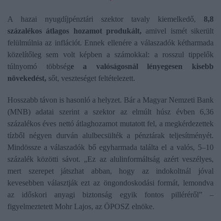
A hazai nyugdíjpénztári szektor tavaly kiemelkedő,
8,8
százalékos átlagos hozamot produkált,
amivel ismét sikerült
felülmúlnia az inflációt. Ennek ellenére a válaszadók kétharmada
közelítőleg sem volt képben a számokkal: a rosszul tippelők
túlnyomó többség
e a valóságosnál lényegesen kisebb
növekedést,
sőt, veszteséget feltételezett.
Hosszabb távon is hasonló a helyzet. Bár a Magyar Nemzeti Bank
(MNB) adatai szerint a szektor az elmúlt húsz évben 6,36
százalékos éves nettó átlaghozamot mutatott fel, a megkérdezettek
tízből négyen durván alulbecsülték a pénztárak teljesítményét.
Mindössze a válaszadók bő egyharmada találta el a valós, 5–10
százalék közötti sávot. „Ez az alulinformáltság azért veszélyes,
mert szerepet játszhat abban, hogy az indokoltnál jóval
kevesebben választják ezt az öngondoskodási formát, lemondva
az időskori anyagi biztonság egyik fontos pilléréről” –
figyelmeztetett Mohr Lajos, az ÖPOSZ elnöke.