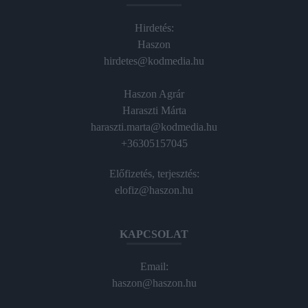
Hirdetés:
Haszon
hirdetes@kodmedia.hu
Haszon Agrár
Haraszti Márta
haraszti.marta@kodmedia.hu
+36305157045
Előfizetés, terjesztés:
elofiz@haszon.hu
KAPCSOLAT
Email:
haszon@haszon.hu