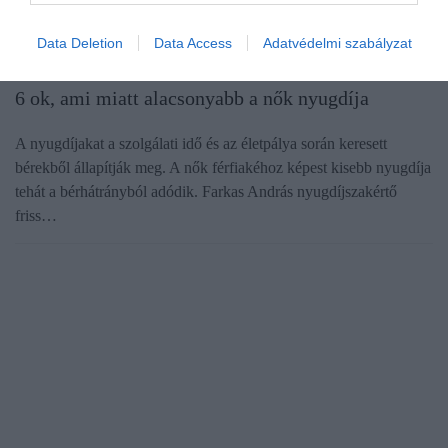
Data Deletion
Data Access
Adatvédelmi szabályzat
NYUGDÍJ
6 ok, ami miatt alacsonyabb a nők nyugdíja
A nyugdíjakat a szolgálati idő és az életpálya során keresett
bérekből állapítják meg. A nők férfiakéhoz képest kisebb nyugdíja
tehát a bérhátrányból adódik. Farkas András nyugdíjszakértő
friss…