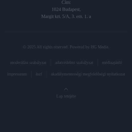
Cím:
1024 Budapest,
Margit krt. 5/A, 3. em. 1. a
© 2025 All rights reserved. Powered by
HG Media
.
moderálási szabályzat
adatvédelmi szabályzat
médiaajánló
impresszum
ászf
akadálymentességi megfelelőségi nyilatkozat
Lap tetejére