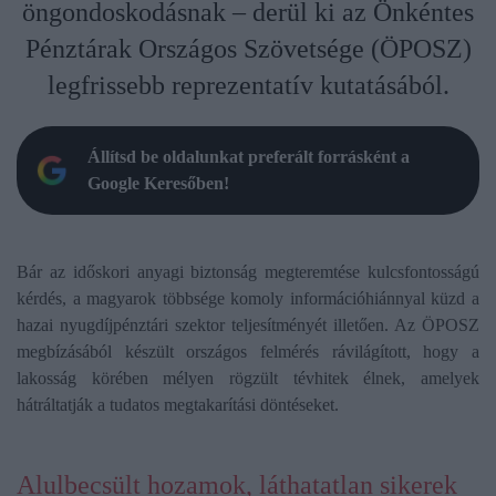
öngondoskodásnak – derül ki az Önkéntes
Pénztárak Országos Szövetsége (ÖPOSZ)
legfrissebb reprezentatív kutatásából.
Állítsd be oldalunkat preferált forrásként a
Google Keresőben!
Bár az időskori anyagi biztonság megteremtése kulcsfontosságú
kérdés, a magyarok többsége komoly információhiánnyal küzd a
hazai nyugdíjpénztári szektor teljesítményét illetően. Az ÖPOSZ
megbízásából készült országos felmérés rávilágított, hogy a
lakosság körében mélyen rögzült tévhitek élnek, amelyek
hátráltatják a tudatos megtakarítási döntéseket.
Alulbecsült hozamok, láthatatlan sikerek