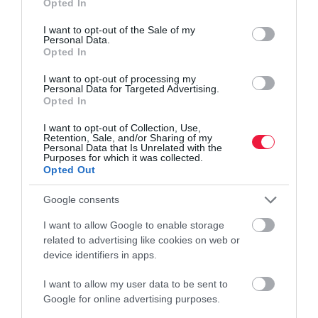
Opted In
use your data for below specified purposes in below Google
Olvasd el ezt is!
consent section.
I want to opt-out of the Sale of my
Personal Data.
Opted In
Ennyit számít, ha fiatalon havi 10-20 ezer forintot
teszel félre nyugdíjra
I want to opt-out of processing my
Ezt a juttatást kaphatod, ha csak 5 év van hátra a
Personal Data for Targeted Advertising.
Opted In
nyugdíjig
Hogy állsz a nyugdíjhoz szükséges szolgálati idővel?
I want to opt-out of Collection, Use,
Itt kérdezheted le
Retention, Sale, and/or Sharing of my
Personal Data that Is Unrelated with the
Purposes for which it was collected.
Opted Out
Google consents
I want to allow Google to enable storage
ÖNYP
öposz
öngondoskodás
nyugdíj
related to advertising like cookies on web or
device identifiers in apps.
I want to allow my user data to be sent to
Google for online advertising purposes.