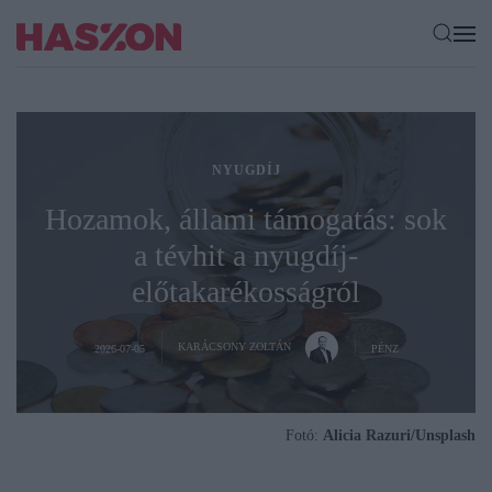
NYUGDÍJ
Hozamok, állami támogatás: sok
a tévhit a nyugdíj-
előtakarékosságról
KARÁCSONY ZOLTÁN
2026-07-05
PÉNZ
Fotó:
Alicia Razuri/Unsplash