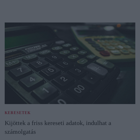
KERESETEK
Kijöttek a friss kereseti adatok, indulhat a
számolgatás