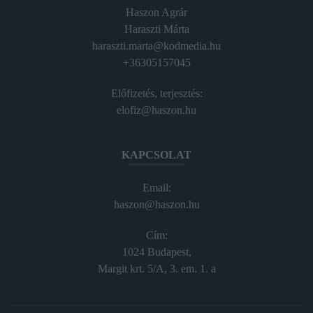
Haszon Agrár
Haraszti Márta
haraszti.marta@kodmedia.hu
+36305157045
Előfizetés, terjesztés:
elofiz@haszon.hu
KAPCSOLAT
Email:
haszon@haszon.hu
Cím:
1024 Budapest,
Margit krt. 5/A, 3. em. 1. a