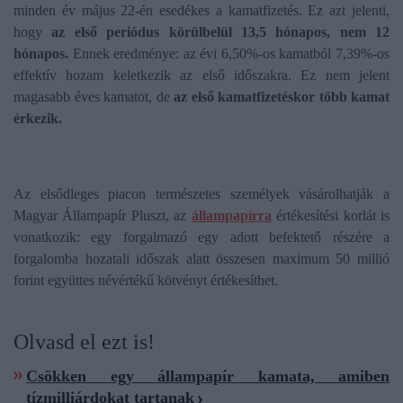
minden év május 22-én esedékes a kamatfizetés. Ez azt jelenti,
hogy
az első periódus körülbelül 13,5 hónapos, nem 12
hónapos.
Ennek eredménye: az évi 6,50%-os kamatból 7,39%-os
effektív hozam keletkezik az első időszakra. Ez nem jelent
magasabb éves kamatot, de
az első kamatfizetéskor több kamat
érkezik.
Az elsődleges piacon természetes személyek vásárolhatják a
Magyar Állampapír Pluszt, az
állampapírra
értékesítési korlát is
vonatkozik: egy forgalmazó egy adott befektető részére a
forgalomba hozatali időszak alatt összesen maximum 50 millió
forint együttes névértékű kötvényt értékesíthet.
Olvasd el ezt is!
Csökken egy állampapír kamata, amiben
tízmilliárdokat tartanak