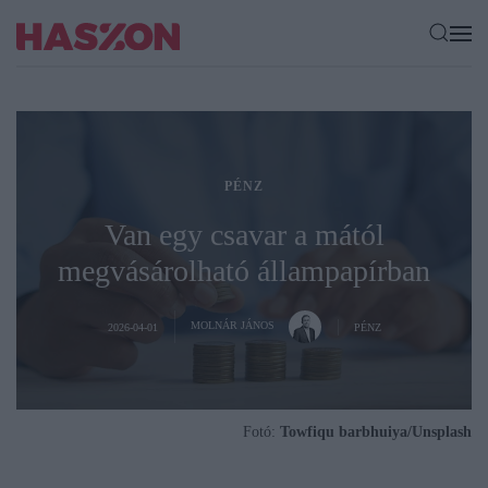
PÉNZ
Van egy csavar a mától
megvásárolható állampapírban
MOLNÁR JÁNOS
2026-04-01
PÉNZ
Fotó:
Towfiqu barbhuiya/Unsplash