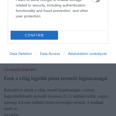
related to security, including authentication
functionality and fraud prevention, and other
user protection.
CONFIRM
Data Deletion
Data Access
Adatvédelmi szabályzat
LÉGIKÖZLEKEDÉS
Ezek a világ legtöbb pénzt termelő légitársaságai
Rekordévet zártak a világ vezető légitársaságai: a kilenc
legprofitábilisabb szereplő összesen 25,11 milliárd dollár, vagyis
mintegy 8,8 ezer milliárd forint nyereséget termelt. A toplistát
ismét az…
rectangle