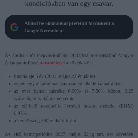
kondíciókban van egy csavar.
Állítsd be oldalunkat preferált forrásként a
Google Keresőben!
Az április 1-től megvásárolható, 2031/M2 sorozatszámú Magyar
Állampapír Plusz
paraméterei
a következők:
futamideje 5 év (2031. május 22-én jár le)
évente egy alkalommal, sávosan emelkedő kamatot fizet
az éves kamat mértéke 6,50% és 7,50% között, 0,25
százalékpontonként emelkedik
az elérhető maximális évesített hozam mértéke (EHM)
6,97%.
a keretösszeg 300 milliárd forint
Az első kamatperiódus 2027. május 22-ig tart, ezt követően