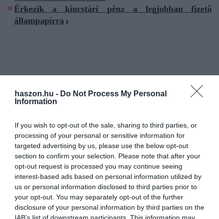
Érkezik a kincstári pénz a legjobban fizető
állampapírra
állampapír
kamat
hozam
megtakarítás
haszon.hu -
Do Not Process My Personal
lakosság
befektetés
Information
If you wish to opt-out of the sale, sharing to third parties, or
processing of your personal or sensitive information for
targeted advertising by us, please use the below opt-out
section to confirm your selection. Please note that after your
opt-out request is processed you may continue seeing
interest-based ads based on personal information utilized by
us or personal information disclosed to third parties prior to
your opt-out. You may separately opt-out of the further
disclosure of your personal information by third parties on the
IAB’s list of downstream participants. This information may