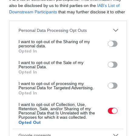
also be disclosed by us to third parties on the
IAB’s List of
Downstream Participants
that may further disclose it to other
third parties.
Please note that this website/app uses one or more Google
Personal Data Processing Opt Outs
services and may gather and store information including but
not limited to your visit or usage behaviour. You may click to
I want to opt-out of the Sharing of my
personal data.
grant or deny consent to Google and its third-party tags to
Opted In
use your data for below specified purposes in below Google
consent section.
I want to opt-out of the Sale of my
Personal Data.
Opted In
I want to opt-out of processing my
Personal Data for Targeted Advertising.
Opted In
I want to opt-out of Collection, Use,
Retention, Sale, and/or Sharing of my
Personal Data that Is Unrelated with the
Purposes for which it was collected.
PÉNZ
Opted Out
Elkezdték behajtani a tartozásokat a végrehajtók a
Google consents