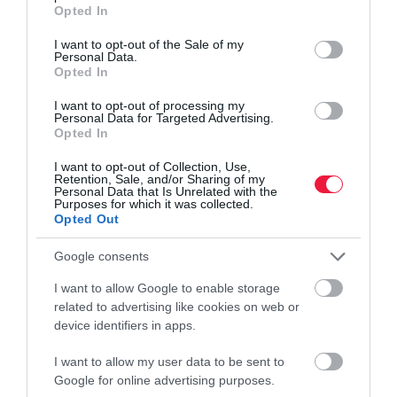
grant or deny consent to Google and its third-party tags to
Opted In
use your data for below specified purposes in below Google
consent section.
I want to opt-out of the Sale of my
Personal Data.
Opted In
LAKÁS
I want to opt-out of processing my
Personal Data for Targeted Advertising.
Bérbeadod a lakásod? Erre ügyelj az adózásnál
Opted In
A felsőoktatási képzések hivatalos ponthatárainak kihirdetésével
I want to opt-out of Collection, Use,
Retention, Sale, and/or Sharing of my
minden évben felélénkül az albérletpiac. Mostanában sok
Personal Data that Is Unrelated with the
Purposes for which it was collected.
egyetemre és főiskolára felvételt nyert hallgató keres lakhatást,
Opted Out
ezért…
Google consents
I want to allow Google to enable storage
related to advertising like cookies on web or
device identifiers in apps.
I want to allow my user data to be sent to
Google for online advertising purposes.