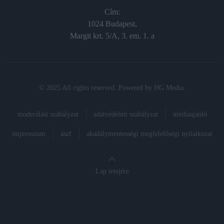
Cím:
1024 Budapest,
Margit krt. 5/A, 3. em. 1. a
© 2025 All rights reserved. Powered by
HG Media
.
moderálási szabályzat
adatvédelmi szabályzat
médiaajánló
impresszum
ászf
akadálymentességi megfelelőségi nyilatkozat
Lap tetejére