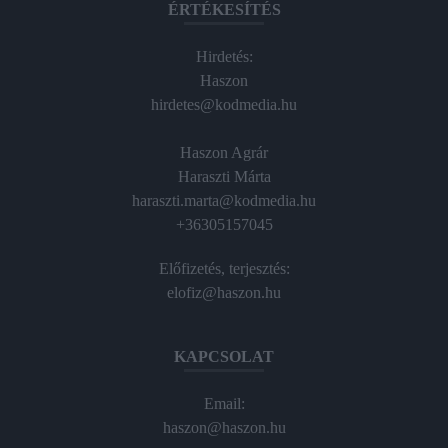
ÉRTÉKESÍTÉS
Hirdetés:
Haszon
hirdetes@kodmedia.hu
Haszon Agrár
Haraszti Márta
haraszti.marta@kodmedia.hu
+36305157045
Előfizetés, terjesztés:
elofiz@haszon.hu
KAPCSOLAT
Email:
haszon@haszon.hu