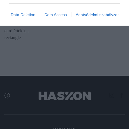
Kiemelkedő kereslet és túljegyzés volt a hétfői 3 milliárd euró
Data Deletion
Data Access
Adatvédelmi szabályzat
értékű magyar devizakötvény-kibocsátáson. A kötvényekre
háromszoros volt a befektetői érdeklődés, csaknem 10 milliárd
euró értékű…
rectangle