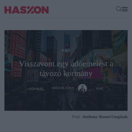
ADÓ
Visszavont egy adóemelést a
távozó kormány
MOLNÁR JÁNOS
2026-04-24
PÉNZ
Fotó:
Anthony Rosset/Unsplash