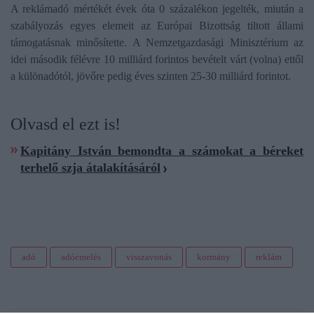
A reklámadó mértékét évek óta 0 százalékon jegelték, miután a
szabályozás egyes elemeit az Európai Bizottság tiltott állami
támogatásnak minősítette. A Nemzetgazdasági Minisztérium az
idei második félévre 10 milliárd forintos bevételt várt (volna) ettől
a különadótól, jövőre pedig éves szinten 25-30 milliárd forintot.
Olvasd el ezt is!
Kapitány István bemondta a számokat a béreket
terhelő szja átalakításáról
adó
adóemelés
visszavonás
kormány
reklám