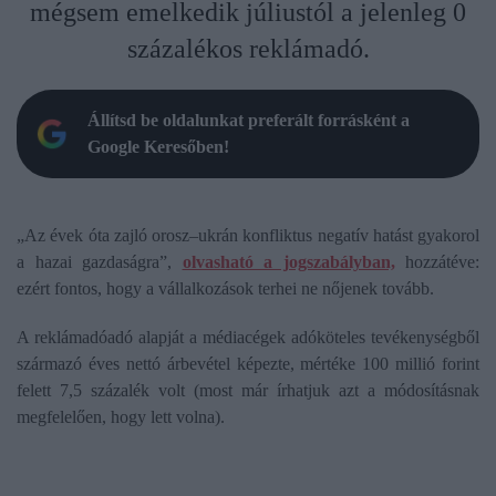
mégsem emelkedik júliustól a jelenleg 0
százalékos reklámadó.
Állítsd be oldalunkat preferált forrásként a
Google Keresőben!
„Az évek óta zajló orosz–ukrán konfliktus negatív hatást gyakorol
a hazai gazdaságra”,
olvasható a jogszabályban,
hozzátéve:
ezért fontos, hogy a vállalkozások terhei ne nőjenek tovább.
A reklámadóadó alapját a médiacégek adóköteles tevékenységből
származó éves nettó árbevétel képezte, mértéke 100 millió forint
felett 7,5 százalék volt (most már írhatjuk azt a módosításnak
megfelelően, hogy lett volna).