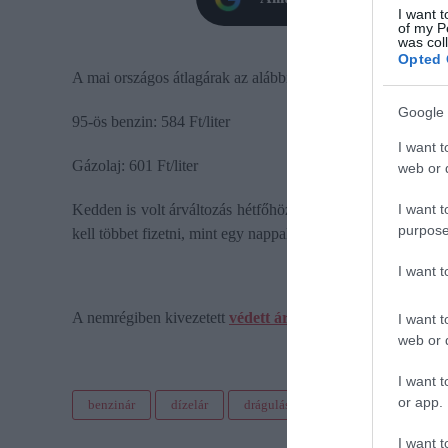
I want t
of my P
was col
Opted 
A mai országos átlagárak az alábbiak (2026.07.07-én):
Google 
95-ös benzin: 584 Ft/liter
I want t
Gázolaj: 601 Ft/liter
web or d
I want t
Kedden is volt árváltozás hétfőhöz képest, a 95-ös benzin ese
purpose
kell többet fizetni, mint egy nappal korábban.
I want 
A nemrégiben kivezetett
védett ár
a 95-ös benzinnél 595, a 
I want t
web or d
I want t
or app.
benzinár
dízelár
drágulás
üzemanyag
tank
I want t