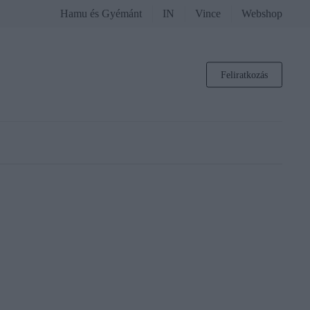
Hamu és Gyémánt
IN
Vince
Webshop
Feliratkozás