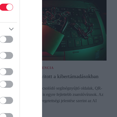
ESTERSÉGES INTELLIGENCIA
z AI új korszakot nyitott a kibertámadásokban
amis AI eszközökhöz kapcsolódó segítségnyújtó oldalak, QR-
ódos csalások és továbbra is egyre fejlettebb zsarolóvírusok. Az
SET legfrissebb kiberfenyegetettségi jelentése szerint az AI
emcsak a…
ectangle