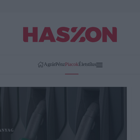
Agrár
Pénz
Piacok
Életstílus
ANYAG