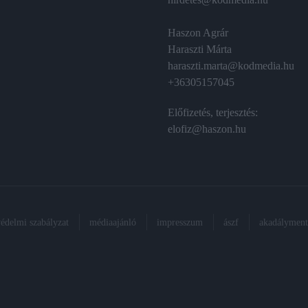
Haszon Agrár
Haraszti Márta
haraszti.marta@kodmedia.hu
+36305157045
Előfizetés, terjesztés:
elofiz@haszon.hu
védelmi szabályzat
médiaajánló
impresszum
ászf
akadálymente