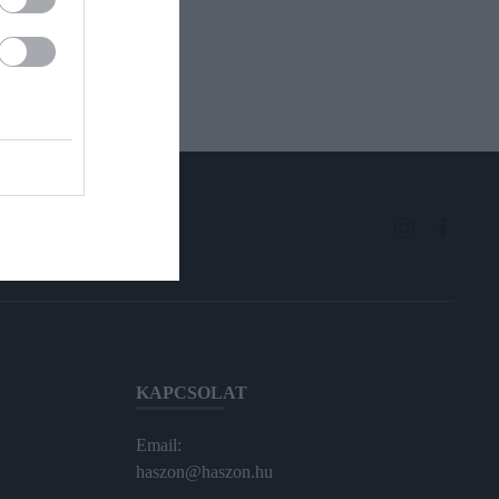
KAPCSOLAT
Email:
haszon@haszon.hu