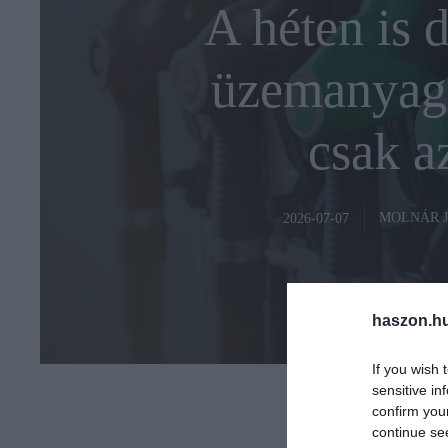
A héten is 
üzemanyago
csak a
MOLNÁR 
2026-07-07
haszon.h
If you wish 
sensitive in
confirm you
continue se