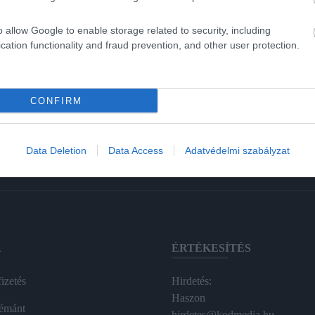
o allow Google to enable storage related to security, including
cation functionality and fraud prevention, and other user protection.
CONFIRM
Data Deletion
Data Access
Adatvédelmi szabályzat
A
ÉRTÉKESÍTÉS
izetés
Hirdetés:
Haszon
émánt
hirdetes@kodmedia.hu