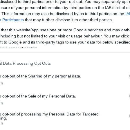
disclosed to third parties prior to your opt-out. You may separately opt-
losure of your personal information by third parties on the IAB’s list of
M
. This information may also be disclosed by us to third parties on the
IA
s
Participants
that may further disclose it to other third parties.
ü
 that this website/app uses one or more Google services and may gath
é
including but not limited to your visit or usage behaviour. You may click 
 to Google and its third-party tags to use your data for below specifi
ogle consent section.
l Data Processing Opt Outs
o opt-out of the Sharing of my personal data.
elmi ára változik: bruttó 4 forinttal
In
ési ára változatlan marad. Ennek
o opt-out of the Sale of my Personal Data.
lók számíthatnak árváltozásra a hazai
In
ja a holtankoljak.hu.
to opt-out of processing my Personal Data for Targeted
ing.
In
rált forrásként a Google Keresőben!