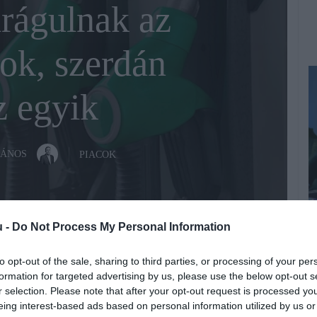
drágulnak az
k, szerdán
z egyik
JÁNOS
PIACOK
u -
Do Not Process My Personal Information
to opt-out of the sale, sharing to third parties, or processing of your per
P
Fotó:
Shutterstock serphoto
formation for targeted advertising by us, please use the below opt-out s
r selection. Please note that after your opt-out request is processed y
A
eing interest-based ads based on personal information utilized by us or
k