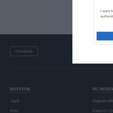
I want t
authenti
Feliratkozás
ROVATOK
HG MEDI
Agrár
Magazin-előf
Pénz
Hamu és Gy