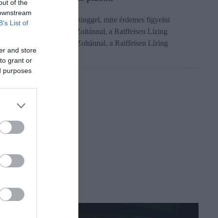
out of the
 downstream
it nyerhetnek a kkv-k a lízinggel, mire érdemes figyelni
B’s List of
zerződéskötés előtt? Kiss Zoltánnal, a Raiffeisen Lízing
zletágvezetőjével, és Vér Zoltánnal, a Raiffeisen Lízing
er and store
rtékesítési vezetőjével…
to grant or
ed purposes