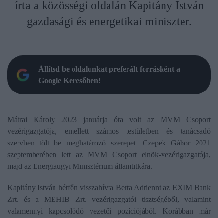
írta a közösségi oldalán Kapitány István
gazdasági és energetikai miniszter.
Állítsd be oldalunkat preferált forrásként a
Google Keresőben!
Mátrai Károly 2023 januárja óta volt az MVM Csoport
vezérigazgatója, emellett számos testületben és tanácsadó
szervben tölt be meghatározó szerepet. Czepek Gábor 2021
szeptemberében lett az MVM Csoport elnök-vezérigazgatója,
majd az Energiaügyi Minisztérium államtitkára.
Kapitány István hétfőn visszahívta Berta Adriennt az EXIM Bank
Zrt. és a MEHIB Zrt. vezérigazgatói tisztségéből, valamint
valamennyi kapcsolódó vezetői pozíciójából. Korábban már