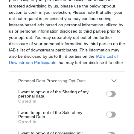
targeted advertising by us, please use the below opt-out
section to confirm your selection. Please note that after your
mvm
vezérigazgató
vezetők
felmentés
opt-out request is processed you may continue seeing
interest-based ads based on personal information utilized by
Kapitány István
us or personal information disclosed to third parties prior to
your opt-out. You may separately opt-out of the further
disclosure of your personal information by third parties on the
IAB’s list of downstream participants. This information may
also be disclosed by us to third parties on the
IAB’s List of
Downstream Participants
that may further disclose it to other
third parties.
Please note that this website/app uses one or more Google
Personal Data Processing Opt Outs
services and may gather and store information including but
not limited to your visit or usage behaviour. You may click to
I want to opt-out of the Sharing of my
personal data.
grant or deny consent to Google and its third-party tags to
Opted In
use your data for below specified purposes in below Google
consent section.
I want to opt-out of the Sale of my
Personal Data.
Opted In
I want to opt-out of processing my