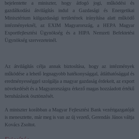
bejelentette a miniszter, hogy átfogó jogi, működési és
gazdálkodási átvilágítás indul a Gazdasági és Energetikai
Minisztérium külgazdasági területének irányítása alatt működő
intézményeknél, az EXIM Magyarország, a HEPA Magyar
Exportfejlesztési Ügynökség és a HIPA Nemzeti Befektetési
Ügynökség szervezeteinél.
Az átvilágítás célja annak biztosítása, hogy az intézmények
működése a lehető legnagyobb hatékonysággal, átláthatósággal és
eredményességgel szolgálja a magyar gazdaság érdekeit, az export
növekedését és a Magyarországra érkező magas hozzáadott értékű
beruházások ösztönzését.
A miniszter korábban a Magyar Fejlesztési Bank vezérigazgatóját
is menesztette, már meg is van az új vezető, Gerendás János váltja
Kovács Zsoltot.