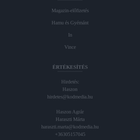
Magazin-előfizetés
Hamu és Gyémánt
In
Vince
ÉRTÉKESÍTÉS
Hirdetés:
Haszon
hirdetes@kodmedia.hu
Haszon Agrár
Haraszti Márta
haraszti.marta@kodmedia.hu
+36305157045