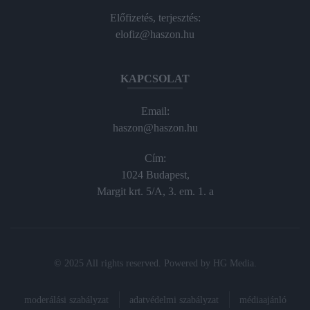
Előfizetés, terjesztés:
elofiz@haszon.hu
KAPCSOLAT
Email:
haszon@haszon.hu
Cím:
1024 Budapest,
Margit krt. 5/A, 3. em. 1. a
© 2025 All rights reserved. Powered by
HG Media
.
moderálási szabályzat
adatvédelmi szabályzat
médiaajánló