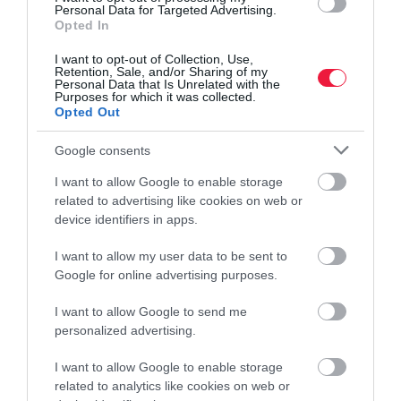
Personal Data for Targeted Advertising.
Opted In
I want to opt-out of Collection, Use,
Retention, Sale, and/or Sharing of my
Personal Data that Is Unrelated with the
Purposes for which it was collected.
Opted Out
Google consents
I want to allow Google to enable storage
related to advertising like cookies on web or
device identifiers in apps.
AUTÓ
(X)
I want to allow my user data to be sent to
Google for online advertising purposes.
Hogyan nyerhetünk értékes órákat a zsúfolt
hétköznapokban?
I want to allow Google to send me
personalized advertising.
A mindennapi rohanásban gyakran érezzük úgy, hogy a 24 óra
I want to allow Google to enable storage
egyszerűen nem elég. Folyamatosan listákat írunk, próbáljuk
related to analytics like cookies on web or
egyensúlyba hozni a munkát a magánélettel, és keressük a