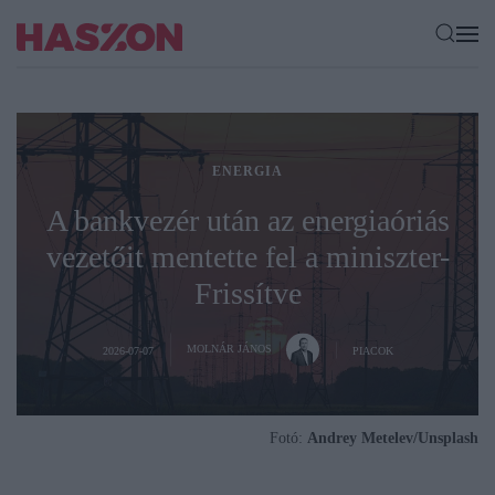
ENERGIA
A bankvezér után az energiaóriás
vezetőit mentette fel a miniszter-
Frissítve
MOLNÁR JÁNOS
2026-07-07
PIACOK
Fotó:
Andrey Metelev/Unsplash