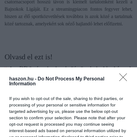
csatornacsoport hosszú távon is kiemelt tartalomként kezeli a
Bajnokok Ligáját. Ez a streamingpiacon fontos fegyver lehet,
hiszen az élő sportközvetítések továbbra is azok közé a tartalmak
közé tartoznak, amelyekért sok néző hajlandó lehet előfizetni.
Olvasd el ezt is!
A szőlőhöz és a borhoz is "ért" mindenki, akárcsak
a focihoz
haszon.hu -
Do Not Process My Personal
Súlyos adatvédelmi perbe keveredhet a Netflix
Information
Könnyebben juthatnak ki a szurkolók a foci vb-re
If you wish to opt-out of the sale, sharing to third parties, or
processing of your personal or sensitive information for
targeted advertising by us, please use the below opt-out
foci
közvetítés
rtl
streaming szolgáltató
sport
section to confirm your selection. Please note that after your
opt-out request is processed you may continue seeing
interest-based ads based on personal information utilized by