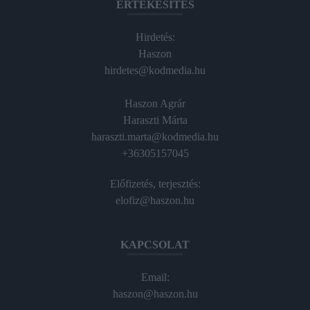
ÉRTÉKESÍTÉS
Hirdetés:
Haszon
hirdetes@kodmedia.hu
Haszon Agrár
Haraszti Márta
haraszti.marta@kodmedia.hu
+36305157045
Előfizetés, terjesztés:
elofiz@haszon.hu
KAPCSOLAT
Email:
haszon@haszon.hu