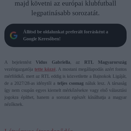
majd követni az európai klubfutball
legpatinásabb sorozatát.
Állítsd be oldalunkat preferált forrásként a
Google Keresőben!
A bejelentést
Vidus Gabriella
, az
RTL Magyarország
vezérigazgatója
tette közzé
. A mostani megállapodás azért fontos
mérföldkő, mert az RTL eddig is közvetítette a Bajnokok Ligáját,
de a 2027/28-as idénytől a
teljes csomag
náluk lesz. A társaság
így nem csupán egyes kiemelt mérkőzésekre vagy első választási
jogokra építhet, hanem a sorozat egészét kínálhatja a magyar
nézőknek.