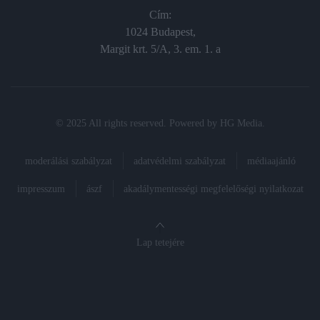
Cím:
1024 Budapest,
Margit krt. 5/A, 3. em. 1. a
© 2025 All rights reserved. Powered by
HG Media
.
moderálási szabályzat
adatvédelmi szabályzat
médiaajánló
impresszum
ászf
akadálymentességi megfelelőségi nyilatkozat
Lap tetejére