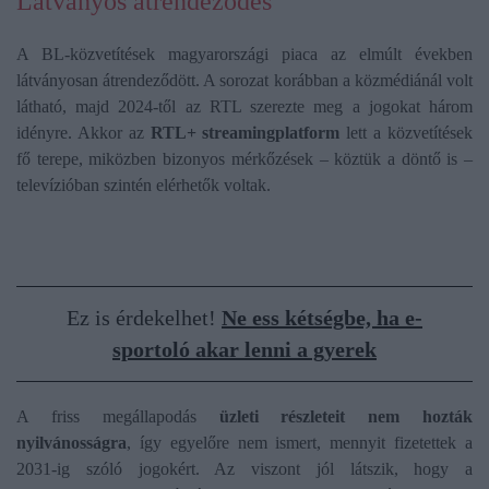
Látványos átrendeződés
A BL-közvetítések magyarországi piaca az elmúlt években
látványosan átrendeződött. A sorozat korábban a közmédiánál volt
látható, majd 2024-től az RTL szerezte meg a jogokat három
idényre. Akkor az
RTL+ streamingplatform
lett a közvetítések
fő terepe, miközben bizonyos mérkőzések – köztük a döntő is –
televízióban szintén elérhetők voltak.
Ez is érdekelhet!
Ne ess kétségbe, ha e-
sportoló akar lenni a gyerek
A friss megállapodás
üzleti részleteit nem hozták
nyilvánosságra
, így egyelőre nem ismert, mennyit fizetettek a
2031-ig szóló jogokért. Az viszont jól látszik, hogy a