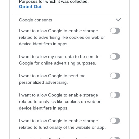
Purposes for which it was collected.
Opted Out
Google consents
I want to allow Google to enable storage
INNOVÁCIÓ
related to advertising like cookies on web or
Négy vadonatúj funkcióval bővül a Waze
device identifiers in apps.
I want to allow my user data to be sent to
A Google mesterséges intelligenciája mostantól a Waze-ben is
Google for online advertising purposes.
megjelenik: a navigációs alkalmazás négy teljesen új funkciót kap,
amelyek egyszerűbbé, személyre szabottabbá és kényelmesebbé
I want to allow Google to send me
tehetik az…
personalized advertising.
I want to allow Google to enable storage
related to analytics like cookies on web or
device identifiers in apps.
I want to allow Google to enable storage
related to functionality of the website or app.