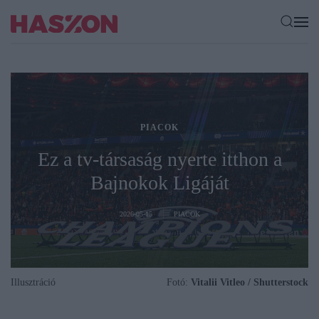
PIACOK
Ez a tv-társaság nyerte itthon a
Bajnokok Ligáját
2026-05-15
PIACOK
Illusztráció
Fotó:
Vitalii Vitleo / Shutterstock