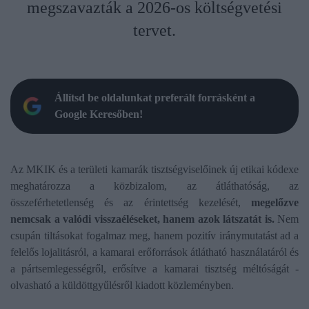
megszavazták a 2026-os költségvetési
tervet.
Állítsd be oldalunkat preferált forrásként a
Google Keresőben!
Az MKIK és a területi kamarák tisztségviselőinek új etikai kódexe
meghatározza a közbizalom, az átláthatóság, az
összeférhetetlenség és az érintettség kezelését,
megelőzve
nemcsak a valódi visszaéléseket, hanem azok látszatát is.
Nem
csupán tiltásokat fogalmaz meg, hanem pozitív iránymutatást ad a
felelős lojalitásról, a kamarai erőforrások átlátható használatáról és
a pártsemlegességről, erősítve a kamarai tisztség méltóságát -
olvasható a küldöttgyűlésről kiadott közleményben.