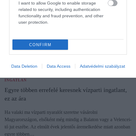
I want to allow Google to enable storage
related to security, including authentication
functionality and fraud prevention, and other
user protection.
CONFIRM
Data Deletion
Data Access
Adatvédelmi szabályzat
INGATLAN
Egyre többen errefelé keresnek vízparti ingatlant,
ez az ára
Ha valaki ma vízparti nyaralót szeretne vásárolni
Magyarországon, elsőként még mindig a Balaton vagy a Velencei-
tó jut eszébe. Az elmúlt évek jelentős áremelkedése miatt azonban
egyre többen…