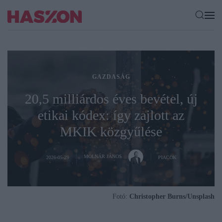
GAZDASÁG
20,5 milliárdos éves bevétel, új
etikai kódex: így zajlott az
MKIK közgyűlése
MOLNÁR JÁNOS
2026-05-29
PIACOK
Fotó:
Christopher Burns/Unsplash