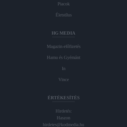
Piacok
Életstílus
HG MEDIA
Magazin-előfizetés
Hamu és Gyémánt
In
Vince
ÉRTÉKESÍTÉS
Hirdetés:
Haszon
hirdetes@kodmedia.hu