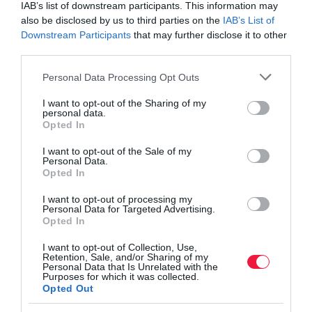
IAB’s list of downstream participants. This information may
also be disclosed by us to third parties on the
IAB’s List of
Downstream Participants
that may further disclose it to other
third parties.
Please note that this website/app uses one or more Google
Personal Data Processing Opt Outs
services and may gather and store information including but
not limited to your visit or usage behaviour. You may click to
I want to opt-out of the Sharing of my
personal data.
grant or deny consent to Google and its third-party tags to
Opted In
use your data for below specified purposes in below Google
consent section.
I want to opt-out of the Sale of my
Personal Data.
Opted In
I want to opt-out of processing my
Personal Data for Targeted Advertising.
Opted In
I want to opt-out of Collection, Use,
Retention, Sale, and/or Sharing of my
Personal Data that Is Unrelated with the
Purposes for which it was collected.
Opted Out
MUNKA