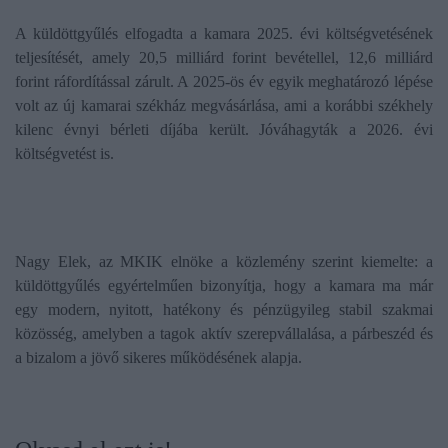
A küldöttgyűlés elfogadta a kamara 2025. évi költségvetésének
teljesítését, amely 20,5 milliárd forint bevétellel, 12,6 milliárd
forint ráfordítással zárult. A 2025-ös év egyik meghatározó lépése
volt az új kamarai székház megvásárlása, ami a korábbi székhely
kilenc évnyi bérleti díjába került. Jóváhagyták a 2026. évi
költségvetést is.
Nagy Elek, az MKIK elnöke a közlemény szerint kiemelte: a
küldöttgyűlés egyértelműen bizonyítja, hogy a kamara ma már
egy modern, nyitott, hatékony és pénzügyileg stabil szakmai
közösség, amelyben a tagok aktív szerepvállalása, a párbeszéd és
a bizalom a jövő sikeres működésének alapja.