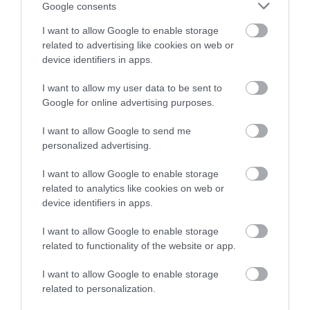
Így emelkedett a hazai vállalati középvezetők bére
Google consents
I want to allow Google to enable storage
Több mint 60 hazai vállalat mintegy 800 középvezetőjének
related to advertising like cookies on web or
béradatait vizsgálta meg az RSM Hungary. A 800 ezer és 1,2
device identifiers in apps.
millió forint közötti havi bruttó fizetési sávban dolgozó
alkalmazottak esetében a…
I want to allow my user data to be sent to
Google for online advertising purposes.
I want to allow Google to send me
personalized advertising.
I want to allow Google to enable storage
related to analytics like cookies on web or
device identifiers in apps.
I want to allow Google to enable storage
related to functionality of the website or app.
I want to allow Google to enable storage
related to personalization.