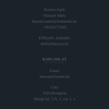
Haszon Agrár
Haraszti Márta
haraszti.marta@kodmedia.hu
+36305157045
Előfizetés, terjesztés:
elofiz@haszon.hu
KAPCSOLAT
Email:
haszon@haszon.hu
Cím:
1024 Budapest,
Margit krt. 5/A, 3. em. 1. a