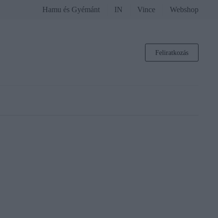
Hamu és Gyémánt
IN
Vince
Webshop
Feliratkozás