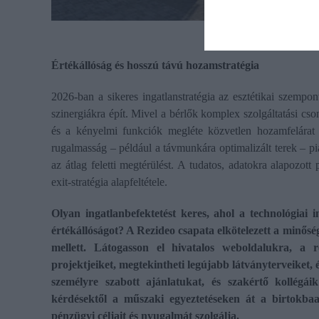
Értékállóság és hosszú távú hozamstratégia
2026-ban a sikeres ingatlanstratégia az esztétikai szempon
szinergiákra épít. Mivel a bérlők komplex szolgáltatási cso
és a kényelmi funkciók megléte közvetlen hozamfelárat e
rugalmasság – például a távmunkára optimalizált terek – piac
az átlag feletti megtérülést. A tudatos, adatokra alapozott 
exit-stratégia alapfeltétele.
Olyan ingatlanbefektetést keres, ahol a technológiai i
értékállóságot? A Rezideo csapata elkötelezett a minősé
mellett. Látogasson el hivatalos weboldalukra, a re
projektjeiket, megtekintheti legújabb látványterveiket,
személyre szabott ajánlatukat, és szakértő kollégáik
kérdésektől a műszaki egyeztetéseken át a birtokba
pénzügyi céljait és nyugalmát szolgálja.