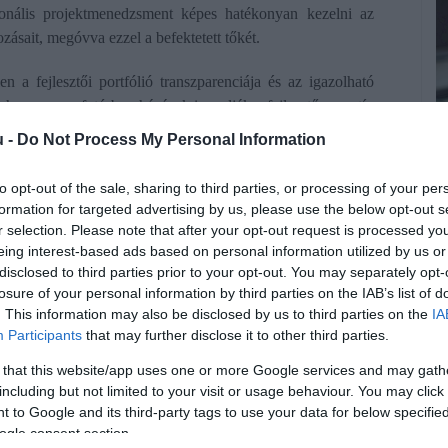
szionális projektmenedzsment képes hatékonyan kezelni az
ozásait, megóvva ezzel a befektetett tőkét.
 a fejlesztői portfólió transzparenciája és az igazolható
rhuzamosan futó beruházások igazolják a fejlesztő operatív
 A beruházó reputációja közvetlenül befolyásolja az ingatlan
u -
Do Not Process My Personal Information
 másodlagos piacon is számottevő értéktöbbletet képviselnek,
exit-stratégiát tesz lehetővé.
to opt-out of the sale, sharing to third parties, or processing of your per
formation for targeted advertising by us, please use the below opt-out s
r selection. Please note that after your opt-out request is processed y
eing interest-based ads based on personal information utilized by us or
A
kállóság alapfeltételévé vált. Az energetikai bizonytalanság
disclosed to third parties prior to your opt-out. You may separately opt-
R
ési költség az ingatlanok elsődleges értékmérője. A korszerű
losure of your personal information by third parties on the IAB’s list of
 és a megújuló energiaforrások integrálása az ökológiai
. This information may also be disclosed by us to third parties on the
IA
e
Participants
that may further disclose it to other third parties.
lógiai alapját jelentik.
I
 that this website/app uses one or more Google services and may gath
t valósít meg, amelyek az automatizált rendszerek révén –
s
including but not limited to your visit or usage behaviour. You may click 
ök vagy az intelligens világításmenedzsment – közvetlenül
 to Google and its third-party tags to use your data for below specifi
m
tlan.com piaci adatai is megerősítik a bérlői tudatosság
ogle consent section.
é