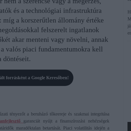
ár nem a szerencse vagy a megérzés,
ók és a technológiai infrastruktúra
H
M
: míg a korszerűtlen állomány értéke
j
megoldásokkal felszerelt ingatlanok
e
két akar menteni vagy növelni, annak
s a valós piaci fundamentumokra kell
 döntéseit.
rált forrásként a Google Keresőben!
zati tényezőt a beruházó tőkeereje és szakmai integritása
lanfejlesztő
garanciát nyújt a finanszírozási nehézségek
táridők maradéktalan betartását. Piaci volatilitás idején a