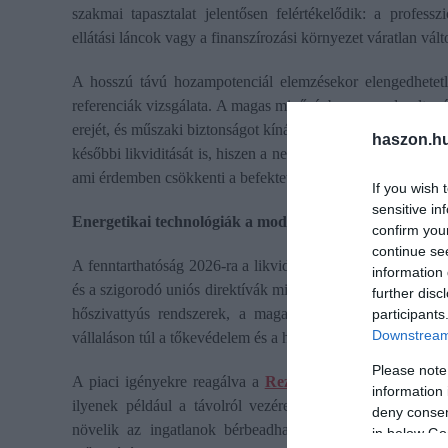
szakmai tapasztalat jelentősen felértékelődik: a profes
ellátási láncok vagy a finanszírozási környezet váratlan vált
A hosszú távú hozampotenciál elemzésekor elengedhetetlen
referenciák vizsgálata. A magas minőségben menedzselt, pá
erejét, és műszaki biztonságot kínálnak a vásárlók számára.
haszon.h
későbbi likviditását is, hiszen a neves fejlesztők munkái a
ami érdemben csökkenti a befektetési kockázatot és gyorsabb 
If you wish 
sensitive in
Energetikai technológiák a modern lakóparkokban
confirm you
continue se
A fenntarthatóság 2026-ra a likviditás és a hosszú távú érté
information 
és a szigorodó uniós direktívák miatt az alacsony üzemeltet
further disc
hőszivattyús rendszerek, a magas hatásfokú hőszigetelés
participants
Downstream 
vállaláson túl a tőkevédelem és a hozammaximalizálás techno
Please note
A piaci igényekre reagálva a
Rezideo
olyan fejlesztéseke
information 
ilyenek például a távolról vezérelhető hűtési-fűtési kör
deny consent
növelik az ingatlanok bérbeadhatósági mutatóit. Az inga
in below Go