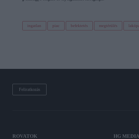
ingatlan
piac
befektetés
megtérülés
lakóp
Feliratkozás
ROVATOK
HG MEDI