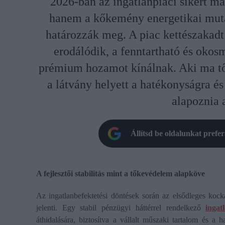
2026-ban az ingatlanpiaci sikert m
hanem a kőkemény energetikai mutat
határozzák meg. A piac kettészakadt
erodálódik, a fenntartható és okos
prémium hozamot kínálnak. Aki ma tő
a látvány helyett a hatékonyságra é
alapoznia a
Állítsd be oldalunkat prefe
A fejlesztői stabilitás mint a tőkevédelem alapköve
Az ingatlanbefektetési döntések során az elsődleges kocká
jelenti. Egy stabil pénzügyi háttérrel rendelkező
ingat
áthidalására, biztosítva a vállalt műszaki tartalom és a ha