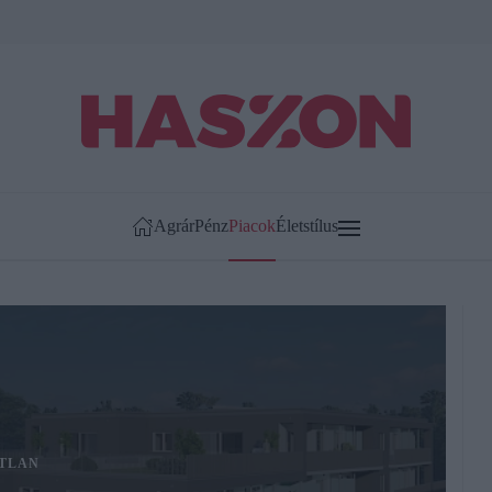
Agrár
Pénz
Piacok
Életstílus
TLAN