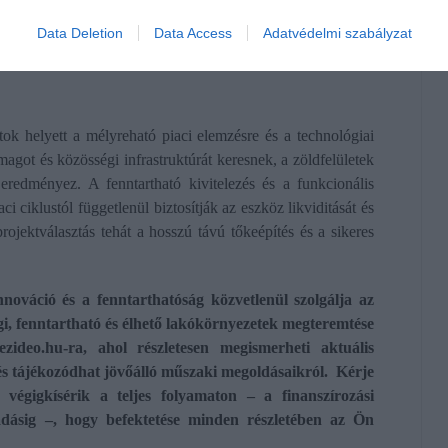
Data Deletion
Data Access
Adatvédelmi szabályzat
Fotó:
Rezideo lakásfejlesztés látványtervek
tok helyett a mélyreható piaci elemzésre és a technológiai
magot és közösségi infrastruktúrát keresnek, a zöldfelületek
redményez. A fenntartható kivitelezés és a funkcionális
i ciklustól függetlenül biztosítják az eszköz likviditását és
projektválasztás tehát a hosszú távú tőkeépítés és a sikeres
nnováció és a fenntarthatóság közvetlenül szolgálja az
gi, fenntartható és élhető lakókörnyezetek megteremtése
zideo.hu-ra, ahol részletesen megismerheti aktuális
 és tájékozódhat jövőálló műszaki megoldásaikról. Kérje
 végigkísérik a teljes folyamaton – a finanszírozási
adásig –, hogy befektetése minden részletében az Ön