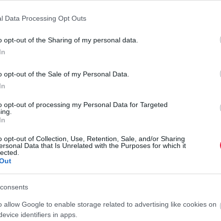
tkozik a magasabb bérleti díjú, de alacsony és kiszámítható
besorolással rendelkező épületek értéknövekedési üteme
l Data Processing Opt Outs
bilabb árfolyamot mutatnak.
o opt-out of the Sharing of my personal data.
In
felváltja az infrastrukturális beruházások elemzése. A
o opt-out of the Sale of my Personal Data.
erületekre fókuszálni, ahol a közlekedési és szolgáltatási
In
to opt-out of processing my Personal Data for Targeted
ing.
iós tengely, az egyetem közelsége és a vállalati központok
In
rtéknövekedést garantál.
o opt-out of Collection, Use, Retention, Sale, and/or Sharing
g és a Városliget rehabilitációja vonzza a tőkeerős bérlői
ersonal Data that Is Unrelated with the Purposes for which it
lected.
Out
rosrehabilitáció és a gentrifikáció miatt ezek a városrészek
.
ti infrastruktúra és a Duna-parti rekreáció találkozása miatt
consents
.
o allow Google to enable storage related to advertising like cookies on
ok piaca értékőrző eszközként funkcionál, ahol az egész
evice identifiers in apps.