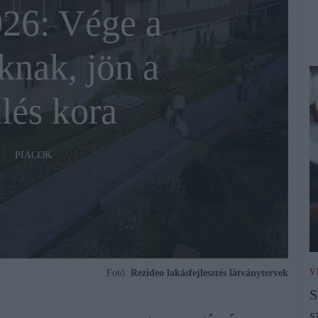
026: Vége a
knak, jön a
lés kora
PIACOK
V
Fotó:
Rezideo lakásfejlesztés látványtervek
S
s