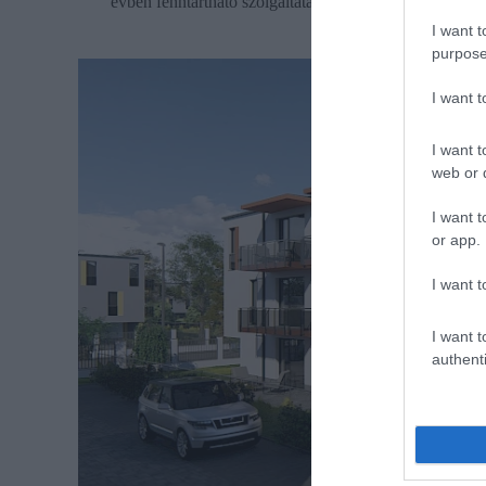
évben fenntartható szolgáltatások kínálnak diverzifikác
I want t
purpose
I want 
I want t
web or d
I want t
or app.
I want t
I want t
authenti