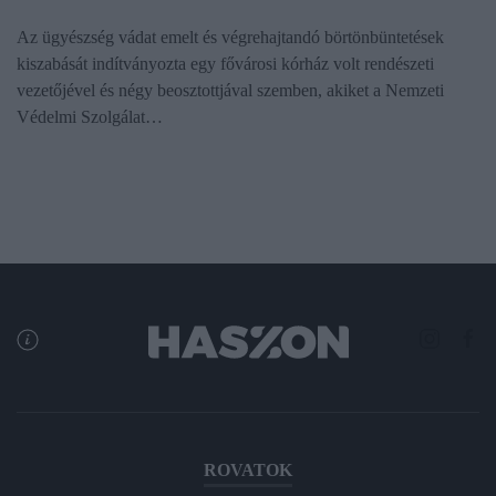
Az ügyészség vádat emelt és végrehajtandó börtönbüntetések
kiszabását indítványozta egy fővárosi kórház volt rendészeti
vezetőjével és négy beosztottjával szemben, akiket a Nemzeti
Védelmi Szolgálat…
ROVATOK