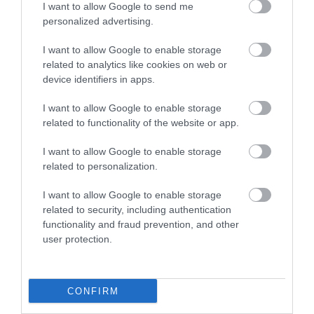
I want to allow Google to send me
personalized advertising.
FEGYVERGYÁRTÁS
I want to allow Google to enable storage
Óriási lehetőség! Magyar kkv-k a globális
related to analytics like cookies on web or
hadiiparban?
device identifiers in apps.
I want to allow Google to enable storage
Jelentős átalakulás előtt áll a magyar védelmi ipar, amiből a hazai
related to functionality of the website or app.
kis- és középvállalkozások (kkv) is profitálhatnak. A nagy
nemzetközi hadiipari cégekkel való együttműködés ugyanakkor
I want to allow Google to enable storage
számos jogi…
related to personalization.
I want to allow Google to enable storage
related to security, including authentication
functionality and fraud prevention, and other
user protection.
CONFIRM