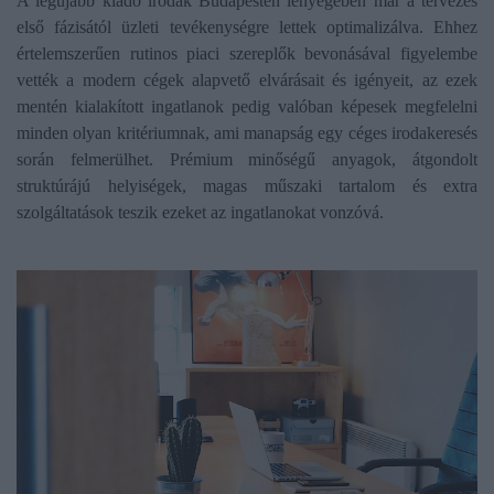
A legújabb kiadó irodák Budapesten lényegében már a tervezés
első fázisától üzleti tevékenységre lettek optimalizálva. Ehhez
értelemszerűen rutinos piaci szereplők bevonásával figyelembe
vették a modern cégek alapvető elvárásait és igényeit, az ezek
mentén kialakított ingatlanok pedig valóban képesek megfelelni
minden olyan kritériumnak, ami manapság egy céges irodakeresés
során felmerülhet. Prémium minőségű anyagok, átgondolt
struktúrájú helyiségek, magas műszaki tartalom és extra
szolgáltatások teszik ezeket az ingatlanokat vonzóvá.