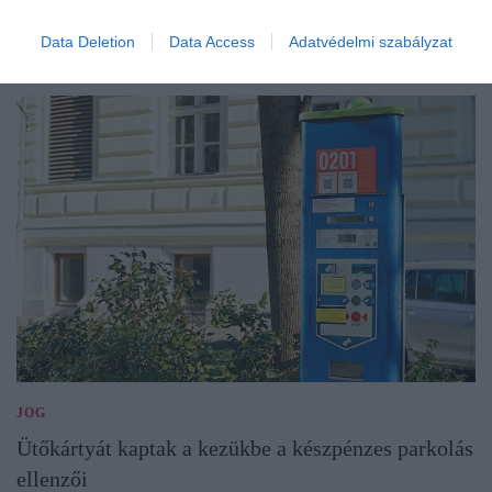
Data Deletion
Data Access
Adatvédelmi szabályzat
JOG
Ütőkártyát kaptak a kezükbe a készpénzes parkolás
ellenzői