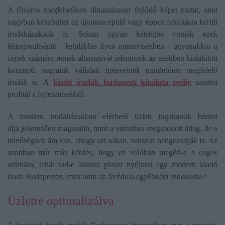
A főváros meglehetősen dinamikusan fejlődő képet mutat, amit
nagyban köszönhet az újonnan épülő vagy éppen felújításra került
irodaházaknak is. Sokan ugyan kétségbe vonják ezek
létjogosultságát - legalábbis ilyen mennyiségben - ugyanakkor a
cégek számára remek alternatívát jelentenek az ezekben kialakított
korszerű, napjaink vállalati igényeinek mindenben megfelelő
irodák is. A
kiadó irodák budapesti kínálata pedig
szintén
profitál a fejlesztésekből.
A modern irodaházakban elérhető üzleti ingatlanok bérleti
díja jellemzően magasabb, mint a városban megszokott átlag, de a
minőségnek ára van, ahogy azt sokan, sokszor hangoztatják is. Az
azonban már más kérdés, hogy ez valóban megéri-e a cégek
számára, tehát tud-e akkora pluszt nyújtani egy modern kiadó
iroda Budapesten, mint amit az árcédula egyébként indokolna?
Üzletre optimalizálva