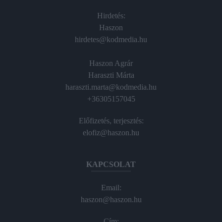
Hirdetés:
Haszon
hirdetes@kodmedia.hu
Haszon Agrár
Haraszti Márta
haraszti.marta@kodmedia.hu
+36305157045
Előfizetés, terjesztés:
elofiz@haszon.hu
KAPCSOLAT
Email:
haszon@haszon.hu
Cím: