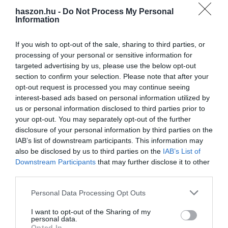
szűrését tekintve. Ezután pedig a tárgyalóasztalnál sem árt, ha
haszon.hu -
Do Not Process My Personal
adott némi dörzsöltség, hogy kedvezőbb feltételeket alkudhassunk
Information
ki a bérlés kapcsán. Ez egy cég esetén nem feltétlenül elvárás,
ezért is lehet érdemes szakértő segítséget kérni.
If you wish to opt-out of the sale, sharing to third parties, or
processing of your personal or sensitive information for
Ha az üzleti ingatlanok piacán jártas céggel társulva vágunk neki a
targeted advertising by us, please use the below opt-out
keresésnek, a komplett folyamat sokkal egyszerűbb, átláthatóbb és
section to confirm your selection. Please note that after your
gyorsabban levezényelhetővé válik. Enélkül a folyamat még
opt-out request is processed you may continue seeing
optimális esetben is 6-12 hónapra elhúzódhat, ami sok tekintetben
interest-based ads based on personal information utilized by
us or personal information disclosed to third parties prior to
megnehezíti az átállást és a költözést, illetve a költségek terén is
your opt-out. You may separately opt-out of the further
plusz terhet jelent. A kiadó irodák budapesti felhozatala óriási
disclosure of your personal information by third parties on the
merítési lehetőségekkel bír, így a profi segítség sosem árthat.
IAB’s list of downstream participants. This information may
also be disclosed by us to third parties on the
IAB’s List of
Downstream Participants
that may further disclose it to other
third parties.
iroda
irodapiac
budapest
megoldás
irodaházak
Please note that this website/app uses one or more Google
Personal Data Processing Opt Outs
services and may gather and store information including but
not limited to your visit or usage behaviour. You may click to
I want to opt-out of the Sharing of my
personal data.
grant or deny consent to Google and its third-party tags to
Opted In