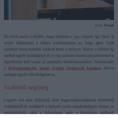
Fotó:
Pexels
Ha tehát annyi a kérdés, hogy érdemes-e egy cégnek egy ilyen új
irodát választania a válasz természetesen az, hogy igen. Ettől
azonban bonyolultabb szokott lenni a helyzet, hiszen a bérleti díj
mellett egyéb költségeket és a cég számára fontos paramétereket is
figyelembe kell venni az optimális döntéshozatalhoz. Szerencsére
a
Keressirodat.hu kiadó irodák budapesti kínálata
bőven
tartogat egyéb lehetőségeket is.
Szakértő segítség
Legyen szó akár újépítésű, akár hagyományosabbnak tekinthető
irodaházról és irodákról a keresés során mindenképpen fontos az
optimalizáció, akár a folyamatot, akár a lehetséges találatok