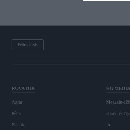
Feliratkozás
ROVATOK
HG MEDI
Agrár
Magazin-előf
Pénz
Hamu és Gy
Piacok
In