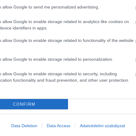
riség összességében nem tudta érdemben lassítani a
to allow Google to send me personalized advertising.
ebb időjáráshoz való alkalmazkodás elkerülhetetlenné vált.
t igényel – nem csak a távoli jövőben, hanem már ma is. És
o allow Google to enable storage related to analytics like cookies on
edés miatt biztonsági okból leálló motorvonat
még mindig
evice identifiers in apps.
e bosszantó is. A tegnapi fennakadások miatt az utasok
em kell ismét 38–40 fokos hőséggel számolnunk".
o allow Google to enable storage related to functionality of the website
o allow Google to enable storage related to personalization.
m
o allow Google to enable storage related to security, including
cation functionality and fraud prevention, and other user protection.
CONFIRM
s
Data Deletion
Data Access
Adatvédelmi szabályzat