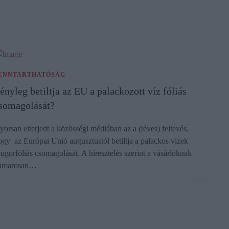
ENNTARTHATÓSÁG
ényleg betiltja az EU a palackozott víz fóliás
somagolását?
yorsan elterjedt a közösségi médiában az a (téves) feltevés,
ogy az Európai Unió augusztustól betiltja a palackos vizek
sugorfóliás csomagolását. A híresztelés szerint a vásárlóknak
amarosan…