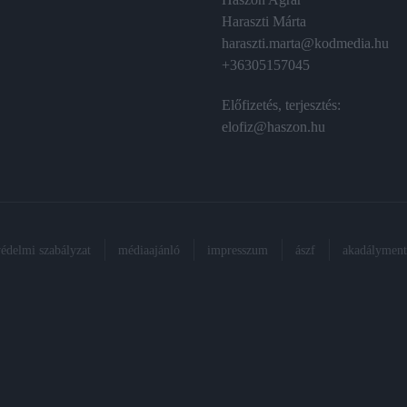
Haraszti Márta
haraszti.marta@kodmedia.hu
+36305157045
Előfizetés, terjesztés:
elofiz@haszon.hu
védelmi szabályzat
médiaajánló
impresszum
ászf
akadálymente