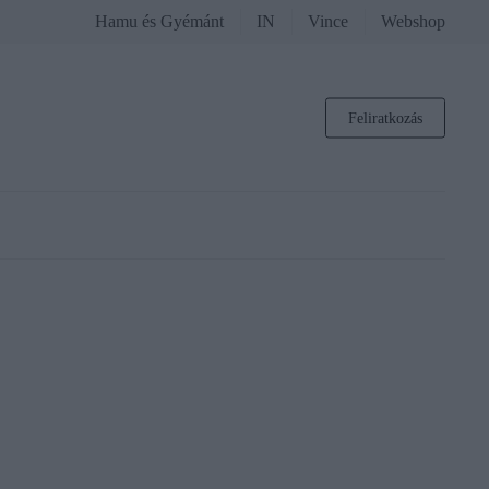
Hamu és Gyémánt
IN
Vince
Webshop
Feliratkozás