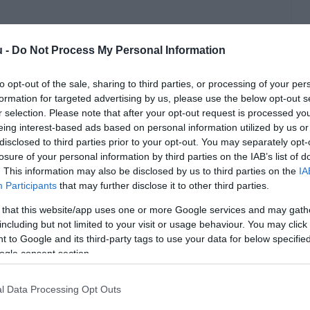
u -
Do Not Process My Personal Information
to opt-out of the sale, sharing to third parties, or processing of your per
formation for targeted advertising by us, please use the below opt-out s
r selection. Please note that after your opt-out request is processed y
eing interest-based ads based on personal information utilized by us or
disclosed to third parties prior to your opt-out. You may separately opt-
losure of your personal information by third parties on the IAB’s list of
Ü
. This information may also be disclosed by us to third parties on the
IA
S
Participants
that may further disclose it to other third parties.
aindultak. Már tegnap este elkezdtek
ü
 that this website/app uses one or more Google services and may gath
ok alá süllyedt. A járművek (a hírek
including but not limited to your visit or usage behaviour. You may click 
A 
úlmelegedés miatt letiltották az
 to Google and its third-party tags to use your data for below specifi
e
ogle consent section.
nélkül a motorvonatok megállás után
r
 tegnap egyes esetekben 70 fok feletti
l Data Processing Opt Outs
érzékelt, írta közösségi oldalán a