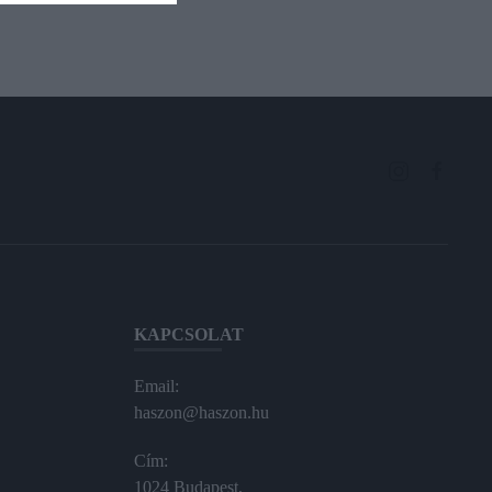
KAPCSOLAT
Email:
haszon@haszon.hu
Cím:
1024 Budapest,