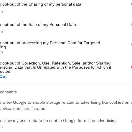
o opt-out of the Sharing of my personal data.
lelős miniszter.
In
o opt-out of the Sale of my Personal Data.
rált forrásként a Google Keresőben!
In
to opt-out of processing my Personal Data for Targeted
ing.
In
újabb, központi számítógépes rendszerekkel felszerelt
– ezek a védelmi rendszerek érthető módon a tűzveszély
o opt-out of Collection, Use, Retention, Sale, and/or Sharing
k a megoldáson.
A szintén általuk gyártott, legújabb KISS
ersonal Data that Is Unrelated with the Purposes for which it
lected.
remélhető, hogy a 2006 óta forgalomba állított FLIRT
Out
consents
vezésénél és műszaki specifikációinál is figyelembe kell
árási helyzetek egyre inkább a mindennapok részévé
o allow Google to enable storage related to advertising like cookies on
evice identifiers in apps.
o allow my user data to be sent to Google for online advertising
s.