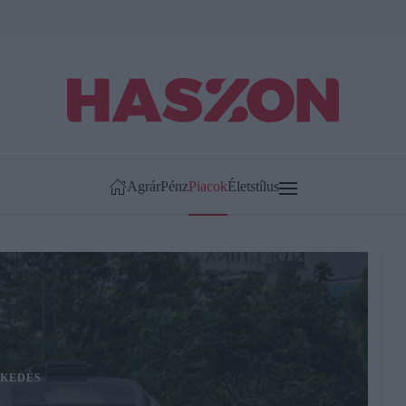
Agrár
Pénz
Piacok
Életstílus
KEDÉS