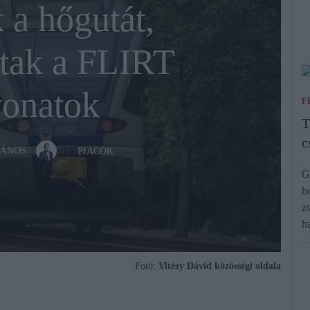
 a hőgutát,
tak a FLIRT
onatok
F
T
c
JÁNOS
PIACOK
G
h
z
h
Fotó:
Vitézy Dávid közösségi oldala