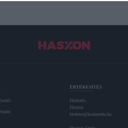
A
ÉRTÉKESÍTÉS
izetés
Hirdetés:
Haszon
émánt
hirdetes@kodmedia.hu
Haszon Agrár