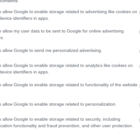
consents
encmilliárd forintnyi értékű projekthez az állam 1,9 milliárd
o allow Google to enable storage related to advertising like cookies on
evice identifiers in apps.
edményeket ismertetve elmondta:
2025-ben az értékesítés
o allow my user data to be sent to Google for online advertising
 értékesítés 285,5 millió euró, az export 1773,8 millió euró.
s.
to allow Google to send me personalized advertising.
o allow Google to enable storage related to analytics like cookies on
i árbevétele 2,245 milliárd euró volt,
35,2 millió euró
evice identifiers in apps.
rtékítés csökkenését az erős piaci versennyel magyarázta.
rópai központja iránt, hogy az elmúlt 35 évben nem vett
o allow Google to enable storage related to functionality of the website
,5 milliárd forintos alaptőkével hozta létre a magyarországi
o allow Google to enable storage related to personalization.
tt, a cég azóta is a japán anyavállalat egyetlen európai
rd eurót fordított beruházásokra. Jelenleg a Vitara és az új
o allow Google to enable storage related to security, including
cation functionality and fraud prevention, and other user protection.