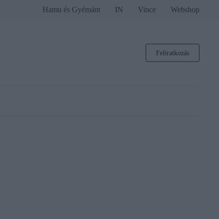
Hamu és Gyémánt
IN
Vince
Webshop
Feliratkozás