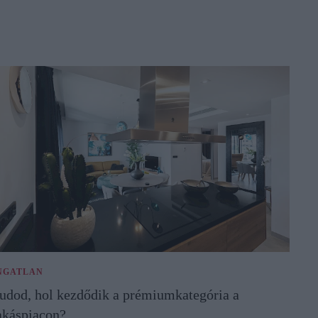
NGATLAN
udod, hol kezdődik a prémiumkategória a
akáspiacon?