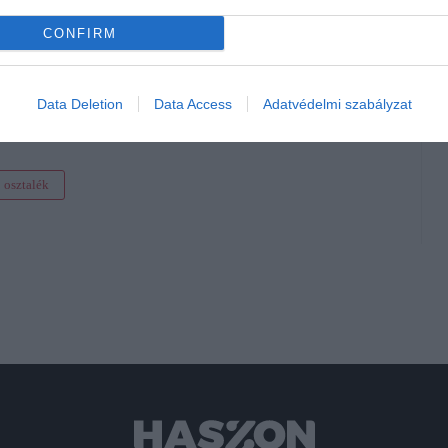
CONFIRM
lett belőle
Data Deletion
Data Access
Adatvédelmi szabályzat
osztalék