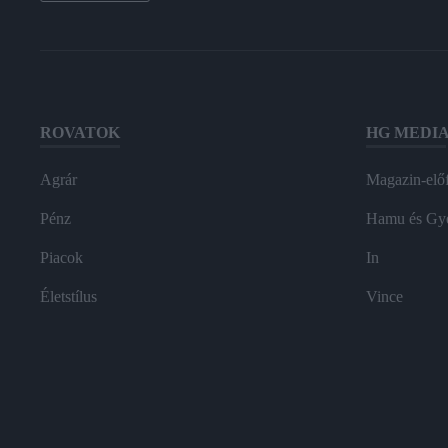
ROVATOK
HG MEDI
Agrár
Magazin-előf
Pénz
Hamu és Gy
Piacok
In
Életstílus
Vince