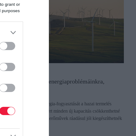
to grant or
ed purposes
NERGIAGAZDASÁG
egoldás lehetne az energiaproblémáinkra,
égsem élünk vele
agyarország villamosenergia-fogyasztását a hazai termelés
nmagában nem fedezi, ezért minden új kapacitás csökkenthetné
z importfüggőséget. A szélerőművek ráadásul jól kiegészíthetnék
…
ectangle