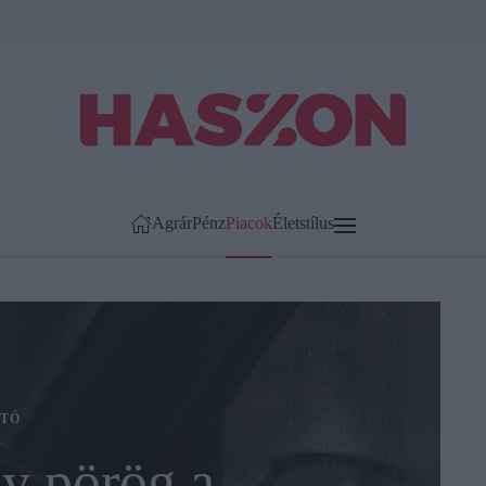
Agrár
Pénz
Piacok
Életstílus
TÓ
y pörög a