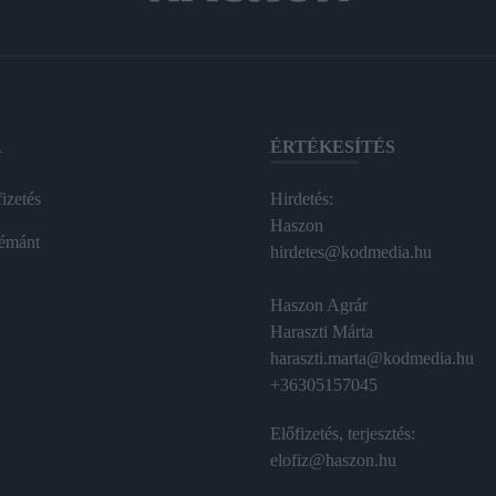
A
ÉRTÉKESÍTÉS
izetés
Hirdetés:
Haszon
émánt
hirdetes@kodmedia.hu
Haszon Agrár
Haraszti Márta
haraszti.marta@kodmedia.hu
+36305157045
Előfizetés, terjesztés:
elofiz@haszon.hu