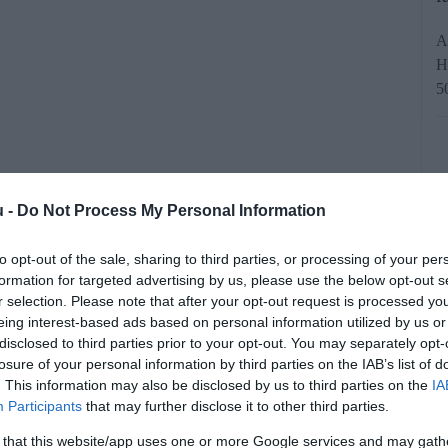
A
H
5
u -
Do Not Process My Personal Information
to opt-out of the sale, sharing to third parties, or processing of your per
t, stabil évet tud maga mögött, 2025-
formation for targeted advertising by us, please use the below opt-out s
r selection. Please note that after your opt-out request is processed y
agyarországi autópiacon - értékelte az
eing interest-based ads based on personal information utilized by us or
disclosed to third parties prior to your opt-out. You may separately opt-
uzuki Zrt. vezérigazgatója budapesti
losure of your personal information by third parties on the IAB’s list of
nyhén visszaesett, a profitra azonban
. This information may also be disclosed by us to third parties on the
IA
Participants
that may further disclose it to other third parties.
t panasz.
 that this website/app uses one or more Google services and may gath