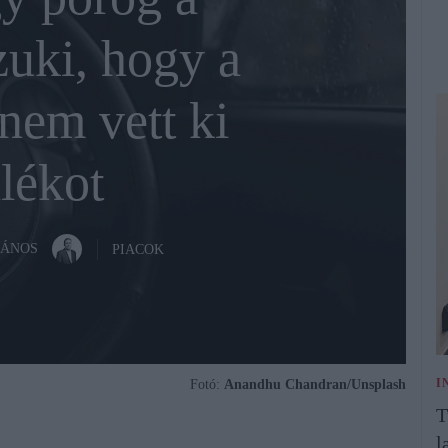
uki, hogy a
nem vett ki
lékot
JÁNOS
PIACOK
I
Fotó:
Anandhu Chandran/Unsplash
T
l