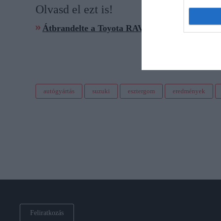
Olvasd el ezt is!
Átbrandelte a Toyota RAV4-et a Suzuki, Across 
autógyártás
suzuki
esztergom
eredmények
Feliratkozás