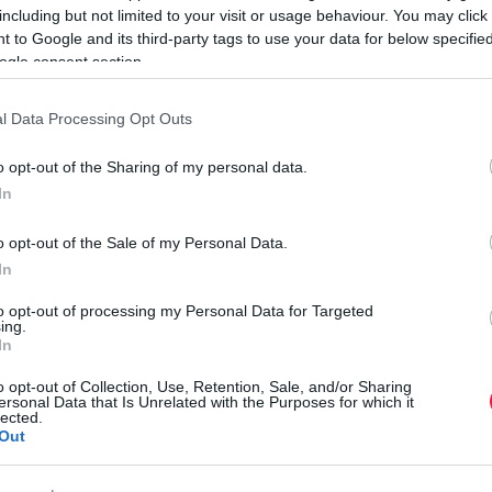
including but not limited to your visit or usage behaviour. You may click 
rált forrásként a Google Keresőben!
 to Google and its third-party tags to use your data for below specifi
ogle consent section.
l Data Processing Opt Outs
, a társaság pedig az importmodellekkel együtt 109 994
atása szerint a Suzuki válasza az autóipari kihívásokra a
o opt-out of the Sharing of my personal data.
a.
A japán gyártó globális stratégiája szerint 2030-ig 4
In
ra.
Elemzik, hogy az esztergomi gyárban mikor kezdődjön
o opt-out of the Sale of my Personal Data.
E
In
rint a tavaly Esztergomban gyártott járművek 88,2 százaléka
M
ben 116 500 autó készült Esztergomban).
A Suzuki márka
to opt-out of processing my Personal Data for Targeted
m
ing.
ók magyarországi piacán, 11,04 százalékos részesedése
In
 5590 Vitara, 6500 S-Cross modell volt.
M
o opt-out of Collection, Use, Retention, Sale, and/or Sharing
ö
ersonal Data that Is Unrelated with the Purposes for which it
tort értékesítettek. A motorkerékpár-üzletág 14 ország
lected.
a
tett 2025-ben.
Out
a
gyártóvállalat stabil működésében 2025-ben nagy szerepet
r