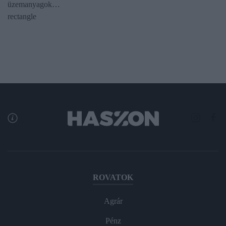
üzemanyagok…
rectangle
ROVATOK
Agrár
Pénz