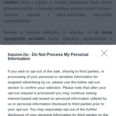
kötődést
keres a vállalat. A korábbi kampányok közül sikeres
példaként említik a közösségi médiában gyorsan terjedő Grimace-
turmixot, valamint a Minecraft-filmhez kapcsolódó
együttműködést.
Közben az éttermek működése is változhat. Az
új dizájn
egységesebb arculatot
hozna, miközben egyszerűsítené a
konyhai és háttérfolyamatokat. Öt amerikai egységben már
tesztelik az ARCHY nevű
automatizált rendelésfelvételi
haszon.hu -
Do Not Process My Personal
rendszert
, amely a monoton feladatok egy részét leveheti a
Information
dolgozók válláról. A McDonald’s szeptemberben befektetői napot
tart, ahol a stratégia pénzügyi céljait és további részleteit is
If you wish to opt-out of the sale, sharing to third parties, or
bemutatják.
processing of your personal or sensitive information for
targeted advertising by us, please use the below opt-out
section to confirm your selection. Please note that after your
opt-out request is processed you may continue seeing
interest-based ads based on personal information utilized by
Olvasd el ezt is!
us or personal information disclosed to third parties prior to
your opt-out. You may separately opt-out of the further
Trumpéknál árat csökkent a McDonald's - vajon
disclosure of your personal information by third parties on the