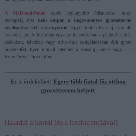
A McDonald’snak
egyik legnagyobb felismerése, hogy
manapság már
nem csupán a hagyományos gyorséttermi
riválisokkal kell versenyeznie
. Egyre több olyan új szereplő
erősödik, amely kizárólag egy-egy kategóriában – például csirkés
ételekben, kávéban vagy drive-thru szolgáltatásban épít gyors
növekedést. Ilyen kihívót jelenthet a Raising Cane’s vagy a 7
Brew Drive Thru Coffee is.
Ez is érdekelhet!
Egyre több fiatal főz otthon
gyorsétterem helyett
Haladni a korral (és a konkurenciával)