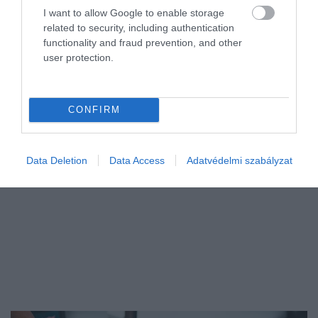
ez az ára
I want to allow Google to enable storage
related to security, including authentication
functionality and fraud prevention, and other
Ha valaki ma vízparti nyaralót szeretne vásárolni
user protection.
Magyarországon, elsőként még mindig a Balaton vagy a Velencei-
tó jut eszébe. Az elmúlt évek jelentős áremelkedése miatt azonban
egyre többen…
CONFIRM
Data Deletion
Data Access
Adatvédelmi szabályzat