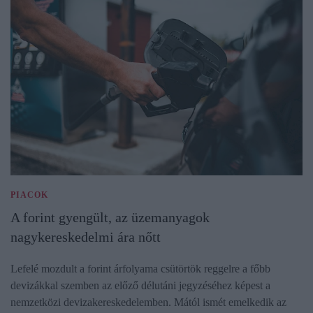
PIACOK
A forint gyengült, az üzemanyagok
nagykereskedelmi ára nőtt
Lefelé mozdult a forint árfolyama csütörtök reggelre a főbb
devizákkal szemben az előző délutáni jegyzéséhez képest a
nemzetközi devizakereskedelemben. Mától ismét emelkedik az