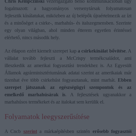
Chris Kempczinski
vezérigazgató belső kommunikációban úgy
fogalmazott: a hagyományos versenytársak folyamatosan
fejlesztik kínálatukat, miközben az új belépők újraértelmezik az ízt
és a minőséget a csirke-, marhahús- és italszegmensben. Szerinte
egy olyan világban, ahol minden étterem egyetlen érintéssel
elérhető, nincs második hely.
Az étlapon ezért kiemelt szerepet kap
a csirkekínálat bővítése
. A
vállalat tovább fejleszti a McCrispy termékcsaládot, ami
illeszkedik az amerikai fogyasztási trendekhez is. Az Egyesült
Államok agrárminisztériumának adatai szerint az amerikaiak már
tizenhat éve több csirkehúst fogyasztanak, mint marhát.
Ebben
szerepet játszanak az egészségügyi szempontok és az
emelkedő marhahúsárak is
. A fejlesztések ugyanakkor a
marhahúsos termékeket és az italokat sem kerülik el.
Folyamatok leegyszerűsítése
A Cncb
szerint
a márkaépítésben szintén
erősebb fogyasztói