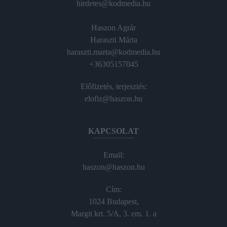
hirdetes@kodmedia.hu
Haszon Agrár
Haraszti Márta
haraszti.marta@kodmedia.hu
+36305157045
Előfizetés, terjesztés:
elofiz@haszon.hu
KAPCSOLAT
Email:
haszon@haszon.hu
Cím:
1024 Budapest,
Margit krt. 5/A, 3. em. 1. a