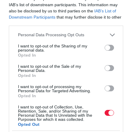
miért?
IAB’s list of downstream participants. This information may
also be disclosed by us to third parties on the
IAB’s List of
A gyorséttermek titka: így növelhető a vásárlás
Downstream Participants
that may further disclose it to other
értéke
third parties.
Nekik árthatnak a legtöbbet az ultrafeldolgozott
élelmiszerek
Please note that this website/app uses one or more Google
Personal Data Processing Opt Outs
services and may gather and store information including but
not limited to your visit or usage behaviour. You may click to
I want to opt-out of the Sharing of my
personal data.
grant or deny consent to Google and its third-party tags to
mcdonald's
gyorsétterem
gyorsétteremlánc
Opted In
use your data for below specified purposes in below Google
megújulás
verseny
consent section.
I want to opt-out of the Sale of my
Personal Data.
Opted In
I want to opt-out of processing my
Personal Data for Targeted Advertising.
Opted In
I want to opt-out of Collection, Use,
Retention, Sale, and/or Sharing of my
Personal Data that Is Unrelated with the
Purposes for which it was collected.
Opted Out