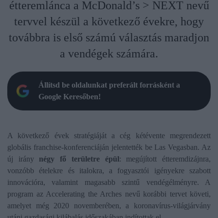
étteremlánca a McDonald’s > NEXT nevű
tervvel készül a következő évekre, hogy
továbbra is első számú választás maradjon
a vendégek számára.
Állítsd be oldalunkat preferált forrásként a
Google Keresőben!
A következő évek stratégiáját a cég kétévente megrendezett
globális franchise-konferenciáján jelentették be Las Vegasban. Az
új irány
négy fő területre épül
: megújított étteremdizájnra,
vonzóbb ételekre és italokra, a fogyasztói igényekre szabott
innovációra, valamint magasabb szintű vendégélményre. A
program az Accelerating the Arches nevű korábbi tervet követi,
amelyet még 2020 novemberében, a koronavírus-világjárvány
utáni gazdasági kilábalás időszakában indítottak el.