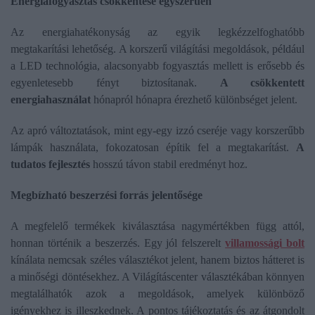
Energiafogyasztás csökkentése egyszerűen
Az energiahatékonyság az egyik legkézzelfoghatóbb
megtakarítási lehetőség. A korszerű világítási megoldások, például
a LED technológia, alacsonyabb fogyasztás mellett is erősebb és
egyenletesebb fényt biztosítanak.
A csökkentett
energiahasználat
hónapról hónapra érezhető különbséget jelent.
Az apró változtatások, mint egy-egy izzó cseréje vagy korszerűbb
lámpák használata, fokozatosan építik fel a megtakarítást.
A
tudatos fejlesztés
hosszú távon stabil eredményt hoz.
Megbízható beszerzési forrás jelentősége
A megfelelő termékek kiválasztása nagymértékben függ attól,
honnan történik a beszerzés. Egy jól felszerelt
villamossági bolt
kínálata nemcsak széles választékot jelent, hanem biztos hátteret is
a minőségi döntésekhez. A Világításcenter választékában könnyen
megtalálhatók azok a megoldások, amelyek különböző
igényekhez is illeszkednek. A pontos tájékoztatás és az átgondolt