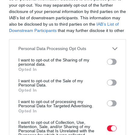
your opt-out. You may separately opt-out of the further
A mindennapi választások összeadódva határozzák meg a
disclosure of your personal information by third parties on the
költségek alakulását. Egy energiatakarékos izzó, egy strapabíróbb
IAB’s list of downstream participants. This information may
alkatrész vagy egy jobb minőségű kábel mind hozzájárul a
also be disclosed by us to third parties on the
IAB’s List of
hatékony működéshez.
A részletek jelentősége
nem
Downstream Participants
that may further disclose it to other
elhanyagolható.
third parties.
Please note that this website/app uses one or more Google
A jól megválasztott megoldások nemcsak pénzt takarítanak meg,
Personal Data Processing Opt Outs
services and may gather and store information including but
hanem kiszámíthatóbbá is teszik a működést. A Világításcenter
not limited to your visit or usage behaviour. You may click to
I want to opt-out of the Sharing of my
által kínált lehetőségek ebben nyújtanak stabil hátteret, támogatva
personal data.
grant or deny consent to Google and its third-party tags to
a tudatos és praktikus döntések mindennapi megvalósítását.
Opted In
use your data for below specified purposes in below Google
consent section.
I want to opt-out of the Sale of my
Personal Data.
Opted In
I want to opt-out of processing my
Personal Data for Targeted Advertising.
Opted In
költséghatékonyság
energia
megtakarítás
I want to opt-out of Collection, Use,
Retention, Sale, and/or Sharing of my
Personal Data that Is Unrelated with the
megoldások
tudás
Purposes for which it was collected.