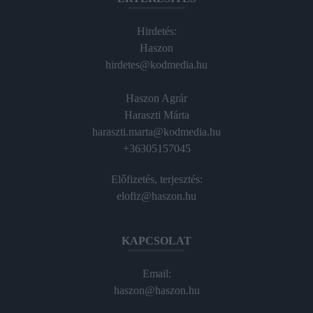
Hirdetés:
Haszon
hirdetes@kodmedia.hu
Haszon Agrár
Haraszti Márta
haraszti.marta@kodmedia.hu
+36305157045
Előfizetés, terjesztés:
elofiz@haszon.hu
KAPCSOLAT
Email:
haszon@haszon.hu