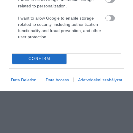
related to personalization.
I want to allow Google to enable storage
related to security, including authentication
functionality and fraud prevention, and other
user protection.
SZOLGÁLTATÁS
Ennyivel drágul a taxizás szombattól Budapesten
CONFIRM
Augusztus 1-től drágább lesz taxival utazni Budapesten, ekkor lép
hatályba a fővárosi rendelet júniusi módosítása.
Data Deletion
Data Access
Adatvédelmi szabályzat