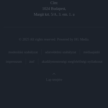
Cím:
1024 Budapest,
Margit krt. 5/A, 3. em. 1. a
© 2025 All rights reserved. Powered by
HG Media
.
moderálási szabályzat
adatvédelmi szabályzat
médiaajánló
impresszum
ászf
akadálymentességi megfelelőségi nyilatkozat
Lap tetejére