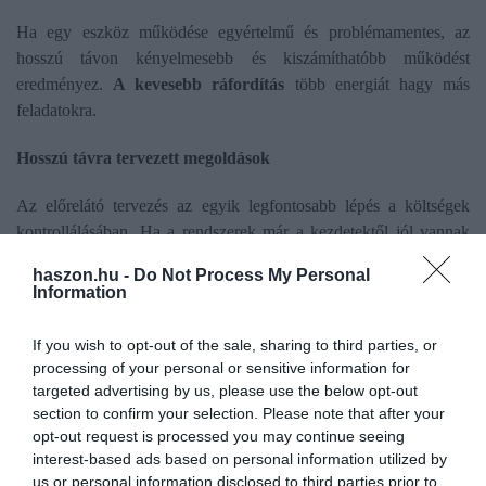
Ha egy eszköz működése egyértelmű és problémamentes, az
hosszú távon kényelmesebb és kiszámíthatóbb működést
eredményez.
A kevesebb ráfordítás
több energiát hagy más
feladatokra.
Hosszú távra tervezett megoldások
Az előrelátó tervezés az egyik legfontosabb lépés a költségek
kontrollálásában. Ha a rendszerek már a kezdetektől jól vannak
kialakítva, kevesebb módosításra és javításra lesz szükség.
A
haszon.hu -
Do Not Process My Personal
tudatos tervezés
stabil működést biztosít.
Information
Egy jól megválasztott villamossági bolt kínálatában elérhető
If you wish to opt-out of the sale, sharing to third parties, or
megoldások lehetővé teszik, hogy a rendszerek már az első
processing of your personal or sensitive information for
lépésektől megbízhatóan működjenek.
Az előre gondolkodás
targeted advertising by us, please use the below opt-out
hosszú távon kézzelfogható előnyt jelent.
section to confirm your selection. Please note that after your
opt-out request is processed you may continue seeing
Apró döntések, tartós eredmények
interest-based ads based on personal information utilized by
us or personal information disclosed to third parties prior to