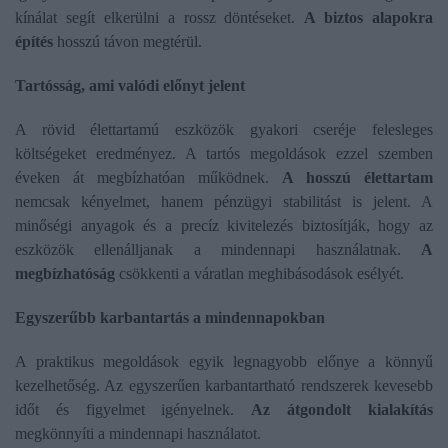
kínálat segít elkerülni a rossz döntéseket.
A biztos alapokra
építés
hosszú távon megtérül.
Tartósság, ami valódi előnyt jelent
A rövid élettartamú eszközök gyakori cseréje felesleges
költségeket eredményez. A tartós megoldások ezzel szemben
éveken át megbízhatóan működnek.
A hosszú élettartam
nemcsak kényelmet, hanem pénzügyi stabilitást is jelent. A
minőségi anyagok és a precíz kivitelezés biztosítják, hogy az
eszközök ellenálljanak a mindennapi használatnak.
A
megbízhatóság
csökkenti a váratlan meghibásodások esélyét.
Egyszerűbb karbantartás a mindennapokban
A praktikus megoldások egyik legnagyobb előnye a könnyű
kezelhetőség. Az egyszerűen karbantartható rendszerek kevesebb
időt és figyelmet igényelnek.
Az átgondolt kialakítás
megkönnyíti a mindennapi használatot.