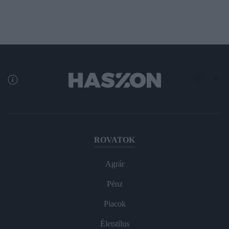
ROVATOK
Agrár
Pénz
Piacok
Életstílus