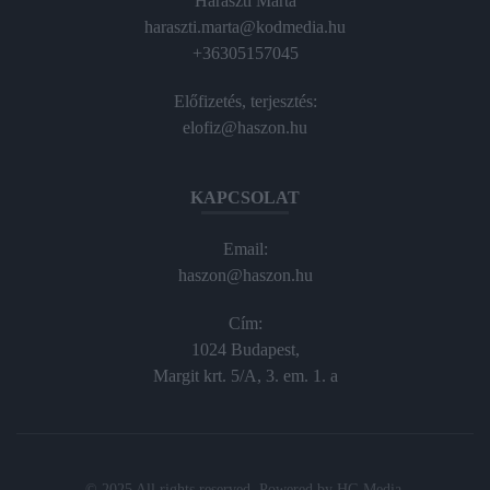
Haraszti Márta
haraszti.marta@kodmedia.hu
+36305157045
Előfizetés, terjesztés:
elofiz@haszon.hu
KAPCSOLAT
Email:
haszon@haszon.hu
Cím:
1024 Budapest,
Margit krt. 5/A, 3. em. 1. a
© 2025 All rights reserved. Powered by
HG Media
.