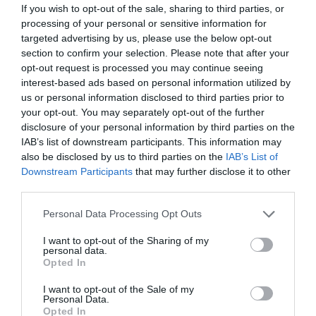
Ezek a legmegbízhatóbb használt autók
If you wish to opt-out of the sale, sharing to third parties, or
processing of your personal or sensitive information for
targeted advertising by us, please use the below opt-out
section to confirm your selection. Please note that after your
opt-out request is processed you may continue seeing
interest-based ads based on personal information utilized by
rekord
használt autó
rangsor
március
us or personal information disclosed to third parties prior to
your opt-out. You may separately opt-out of the further
volkswagen
disclosure of your personal information by third parties on the
IAB’s list of downstream participants. This information may
also be disclosed by us to third parties on the
IAB’s List of
Downstream Participants
that may further disclose it to other
third parties.
Please note that this website/app uses one or more Google
Personal Data Processing Opt Outs
services and may gather and store information including but
not limited to your visit or usage behaviour. You may click to
I want to opt-out of the Sharing of my
personal data.
grant or deny consent to Google and its third-party tags to
Opted In
use your data for below specified purposes in below Google
consent section.
I want to opt-out of the Sale of my
Personal Data.
Opted In