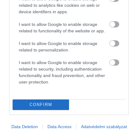
A vállalati karbonlábnyom csökkentéséről sok vezetőnek még
related to analytics like cookies on web or
mindig drága gépcserék, energetikai korszerűsítések és hosszú
device identifiers in apps.
megtérülési idejű beruházások jutnak eszébe. Pedig akad olyan
I want to allow Google to enable storage
megoldás is…
related to functionality of the website or app.
I want to allow Google to enable storage
related to personalization.
I want to allow Google to enable storage
related to security, including authentication
functionality and fraud prevention, and other
user protection.
CONFIRM
Data Deletion
Data Access
Adatvédelmi szabályzat