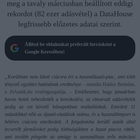
meg a tavaly márciusban beállított eddigi
rekordot (82 ezer adásvétel) a DataHouse
legfrissebb előzetes adatai szerint.
Állítsd be oldalunkat preferált forrásként a
Google Keresőben!
„Korábban nem látott csúcsra ért a használtautó-piac, ami több
tényező együttes hatásának eredménye
– mondta Halász Bertalan,
a JóAutók.hu vezérigazgatója. –
Emlékezetes, hogy januárban
havas hetek nehezítették a kereskedést, az elmaradt adásvételek
pedig az ezt követő hónapokban realizálódtak. Emellett 11
százalékkal nőtt az újautó-eladások száma, és a használtimport is
hétéves csúcsra emelkedett. A forgalomba kerülő autók által
lecserélt járműveket pedig többségükben a hazai piacra vitték,
ami tovább pörgette az amúgy is szezonálisan erős márciusi