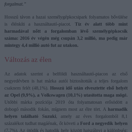
forgalmat.”
Hosszú távon a hazai személygépkocsipark folyamatos bővülése
is élénkíti a használtautó-piacot.
Tíz év alatt több mint
harmadával nőtt a forgalomban lévő személygépkocsik
száma: 2016 év végén még csupán 3,2 millió, ma pedig már
mintegy 4,4 millió autó fut az utakon.
Változás az élen
Az adatok szerint a belföldi használtautó-piacon az első
negyedévben is hat márka autói biztosították a teljes forgalom
csaknem felét (48,1%).
Hosszú idő után elvesztette első helyét
az Opel (9,9%), a Volkswagen (10,1%) utasította maga mögé.
Utóbbi márka pozíciója 2019 óta folyamatosan erősödött a
dobogó második fokán, mígnem most az élre tört. A
harmadik
helyen található Suzuki
, amely az éves forgalomból 8,1
százalékot tudhat magáénak, őt követi a
Ford a negyedik helyen
(7,7%). Az ötödik és hatodik hely között hajszálnyi a különbség: