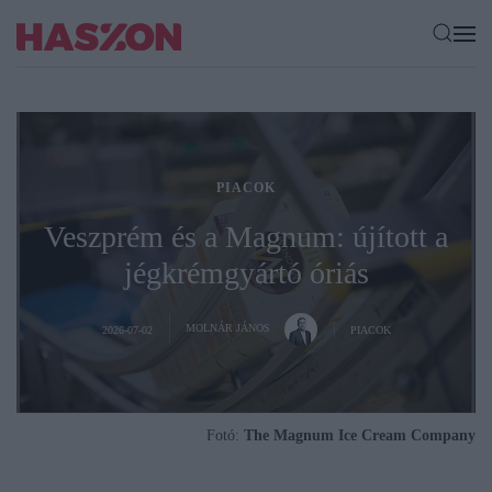
PIACOK
Veszprém és a Magnum: újított a
jégkrémgyártó óriás
MOLNÁR JÁNOS
2026-07-02
PIACOK
Fotó:
The Magnum Ice Cream Company