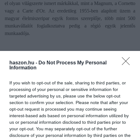
el olyan világszerte ismert márkákkal, mint a Magnum, a Cornetto
vagy a Carte d'Or. Az eredetileg 1955-ben alapított üzem a
magyar élelmiszeripar egyik fontos szereplője, több mint 500
munkavállalót foglalkoztatva pedig a régió egyik jelentős
munkaadója.
jégkrém
magnum
korszerűsítés
újítás
veszprém
haszon.hu -
Do Not Process My Personal
Information
If you wish to opt-out of the sale, sharing to third parties, or
processing of your personal or sensitive information for
targeted advertising by us, please use the below opt-out
section to confirm your selection. Please note that after your
opt-out request is processed you may continue seeing
interest-based ads based on personal information utilized by
us or personal information disclosed to third parties prior to
your opt-out. You may separately opt-out of the further
disclosure of your personal information by third parties on the