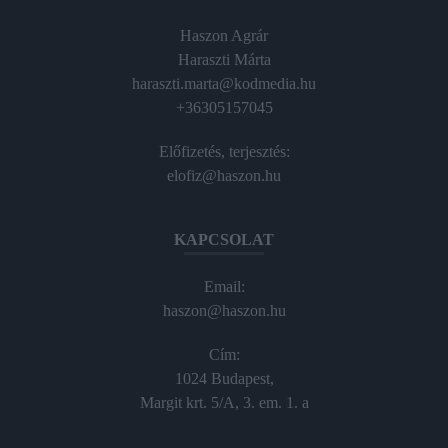
Haszon Agrár
Haraszti Márta
haraszti.marta@kodmedia.hu
+36305157045
Előfizetés, terjesztés:
elofiz@haszon.hu
KAPCSOLAT
Email:
haszon@haszon.hu
Cím:
1024 Budapest,
Margit krt. 5/A, 3. em. 1. a