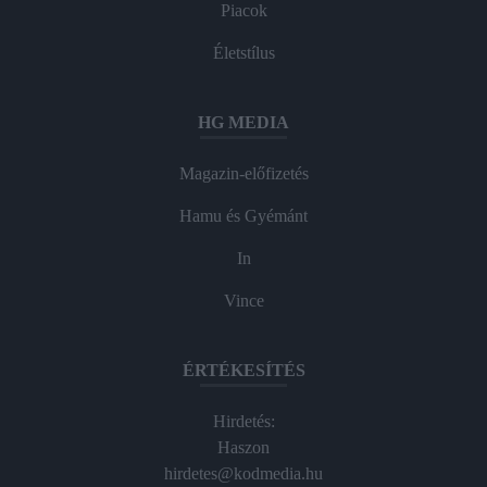
Piacok
Életstílus
HG MEDIA
Magazin-előfizetés
Hamu és Gyémánt
In
Vince
ÉRTÉKESÍTÉS
Hirdetés:
Haszon
hirdetes@kodmedia.hu