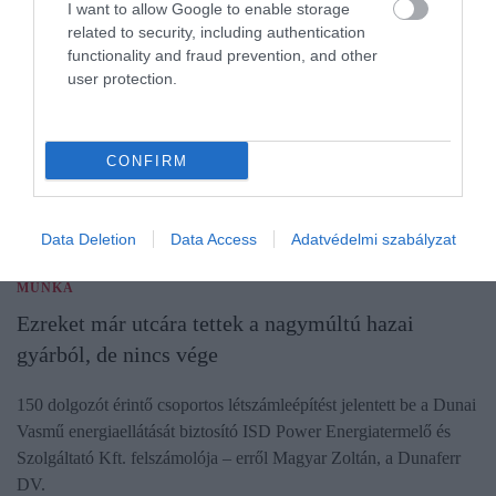
I want to allow Google to enable storage
related to security, including authentication
functionality and fraud prevention, and other
user protection.
CONFIRM
Data Deletion
Data Access
Adatvédelmi szabályzat
MUNKA
Ezreket már utcára tettek a nagymúltú hazai
gyárból, de nincs vége
150 dolgozót érintő csoportos létszámleépítést jelentett be a Dunai
Vasmű energiaellátását biztosító ISD Power Energiatermelő és
Szolgáltató Kft. felszámolója – erről Magyar Zoltán, a Dunaferr
DV.