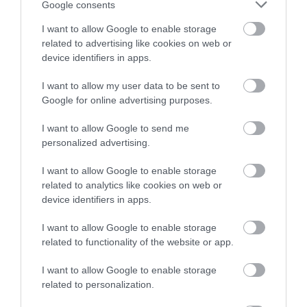
Google consents
I want to allow Google to enable storage
Folytatódnak a kormányváltást követő személycserék az állami
related to advertising like cookies on web or
vállalatoknál. A mai napon felmentettem Mátrai Károlyt, az MVM
device identifiers in apps.
vezérigazgatóját, valamint Czepek Gábort, az igazgatóság elnökét
– írta a…
I want to allow my user data to be sent to
Google for online advertising purposes.
I want to allow Google to send me
personalized advertising.
I want to allow Google to enable storage
related to analytics like cookies on web or
device identifiers in apps.
I want to allow Google to enable storage
related to functionality of the website or app.
I want to allow Google to enable storage
related to personalization.