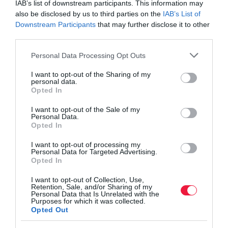
IAB’s list of downstream participants. This information may
also be disclosed by us to third parties on the
IAB’s List of
Downstream Participants
that may further disclose it to other
third parties.
Please note that this website/app uses one or more Google
Personal Data Processing Opt Outs
services and may gather and store information including but
not limited to your visit or usage behaviour. You may click to
I want to opt-out of the Sharing of my
personal data.
grant or deny consent to Google and its third-party tags to
Opted In
use your data for below specified purposes in below Google
consent section.
I want to opt-out of the Sale of my
Personal Data.
Opted In
I want to opt-out of processing my
Personal Data for Targeted Advertising.
Opted In
I want to opt-out of Collection, Use,
Retention, Sale, and/or Sharing of my
Personal Data that Is Unrelated with the
ENERGIA
Purposes for which it was collected.
Opted Out
A bankvezér után az energiaóriás vezetőit mentette
fel a miniszter- Frissítve