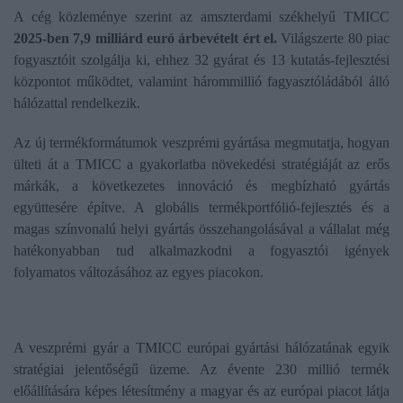
A cég közleménye szerint az amszterdami székhelyű TMICC
2025-ben 7,9 milliárd euró árbevételt ért el.
Világszerte 80 piac
fogyasztóit szolgálja ki, ehhez 32 gyárat és 13 kutatás-fejlesztési
központot működtet, valamint hárommillió fagyasztóládából álló
hálózattal rendelkezik.
Az új termékformátumok veszprémi gyártása megmutatja, hogyan
ülteti át a TMICC a gyakorlatba növekedési stratégiáját az erős
márkák, a következetes innováció és megbízható gyártás
együttesére építve. A globális termékportfólió-fejlesztés és a
magas színvonalú helyi gyártás összehangolásával a vállalat még
hatékonyabban tud alkalmazkodni a fogyasztói igények
folyamatos változásához az egyes piacokon.
A veszprémi gyár a TMICC európai gyártási hálózatának egyik
stratégiai jelentőségű üzeme. Az évente 230 millió termék
előállítására képes létesítmény a magyar és az európai piacot látja