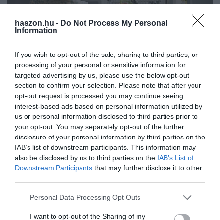
haszon.hu -
Do Not Process My Personal
Information
If you wish to opt-out of the sale, sharing to third parties, or
processing of your personal or sensitive information for
NYUGDÍJ
targeted advertising by us, please use the below opt-out
section to confirm your selection. Please note that after your
Két ütemben utalják a 13. és a 14. havi nyugdíjat
opt-out request is processed you may continue seeing
interest-based ads based on personal information utilized by
Gulyás Gergely Miniszterelnökséget vezető miniszter a
us or personal information disclosed to third parties prior to
Kormányinfón bejelentette, a Magyar Bankszövetség jelzésére a
your opt-out. You may separately opt-out of the further
kormány egyeztetett a 13. és a 14. nyugdíjakról, amit két
disclosure of your personal information by third parties on the
részletben utalnak át a…
IAB’s list of downstream participants. This information may
also be disclosed by us to third parties on the
IAB’s List of
Downstream Participants
that may further disclose it to other
third parties.
Please note that this website/app uses one or more Google
Personal Data Processing Opt Outs
services and may gather and store information including but
not limited to your visit or usage behaviour. You may click to
I want to opt-out of the Sharing of my