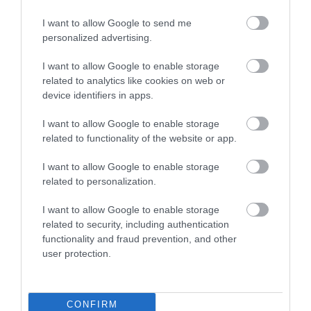
NYUGDÍJ
Hivatalos, megvan a döntés a 14. havi nyugdíjról
I want to allow Google to send me
personalized advertising.
A kormány döntött a 14. havi nyugdíj bevezetéséről, ami
I want to allow Google to enable storage
részletekben történik majd - jelentette ki a Miniszterelnökséget
related to analytics like cookies on web or
vezető miniszter a Kormányinfón. A kamatstopot
device identifiers in apps.
meghosszabbították.
I want to allow Google to enable storage
related to functionality of the website or app.
I want to allow Google to enable storage
related to personalization.
I want to allow Google to enable storage
related to security, including authentication
functionality and fraud prevention, and other
user protection.
CONFIRM