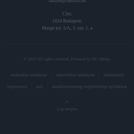
haszon@haszon.hu
Cím:
1024 Budapest,
Margit krt. 5/A, 3. em. 1. a
© 2025 All rights reserved. Powered by
HG Media
.
moderálási szabályzat
adatvédelmi szabályzat
médiaajánló
impresszum
ászf
akadálymentességi megfelelőségi nyilatkozat
Lap tetejére