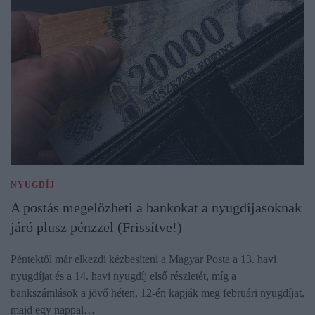
NYUGDÍJ
A postás megelőzheti a bankokat a nyugdíjasoknak
járó plusz pénzzel (Frissítve!)
Péntektől már elkezdi kézbesíteni a Magyar Posta a 13. havi
nyugdíjat és a 14. havi nyugdíj első részletét, míg a
bankszámlások a jövő héten, 12-én kapják meg februári nyugdíjat,
majd egy nappal…