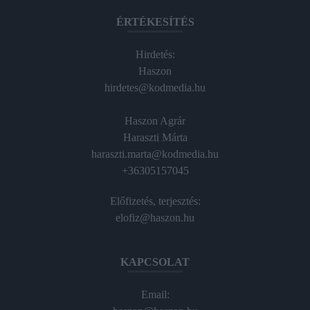
ÉRTÉKESÍTÉS
Hirdetés:
Haszon
hirdetes@kodmedia.hu
Haszon Agrár
Haraszti Márta
haraszti.marta@kodmedia.hu
+36305157045
Előfizetés, terjesztés:
elofiz@haszon.hu
KAPCSOLAT
Email: