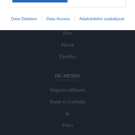
ROVATOK
Data Deletion
Data Access
Adatvédelmi szabályzat
Agrár
Pénz
Piacok
Életstílus
HG MEDIA
Magazin-előfizetés
Hamu és Gyémánt
In
Vince