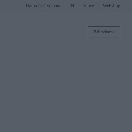
Hamu és Gyémánt
IN
Vince
Webshop
Feliratkozás