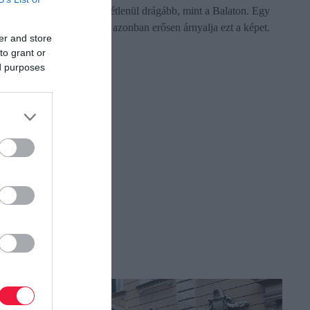
horvát tengerpart nem feltétlenül drágább, mint a Balaton. Egy
vadonatúj összehasonlítás azonban erősen árnyalja ezt a képet.
er and store
to grant or
ed purposes