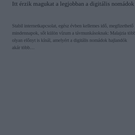
Itt érzik magukat a legjobban a digitális nomádok
Stabil internetkapcsolat, egész évben kellemes idő, megfizethető
mindennapok, sőt külön vízum a távmunkásoknak: Malajzia töb
olyan előnyt is kínál, amelyért a digitális nomádok hajlandók
akár több…