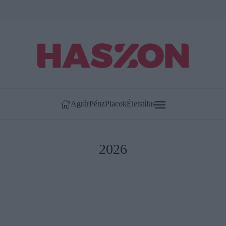
Agrár
Pénz
Piacok
Életstílus
2026