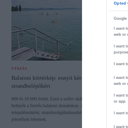
Opted 
Google 
I want t
web or d
I want t
purpose
I want 
UTAZÁS
Balatoni körtérkép: ennyit kérnek el idén a
I want t
web or d
strandbelépőkért
I want t
800 és 10 000 forint. Ezen a széles skálán mozognak idén a
or app.
belépők a fizetős balatoni strandokon. A különbségek
településenként, strandszolgáltatásonként és szezononként is
I want t
jelentősek lehetnek.
I want t