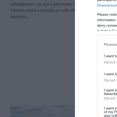
költségkerettel vág neki a pihenésnek. Egy friss, reprezentatív
Downstream 
felmérés szerint a nyaralást tervezők több mint fele fejenként
Please note
legfeljebb…
information 
deny consent
in below Go
Persona
I want t
Opted 
I want t
Opted 
I want 
Advertis
Opted 
I want t
of my P
was col