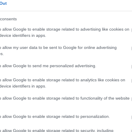
Out
consents
o allow Google to enable storage related to advertising like cookies on
evice identifiers in apps.
o allow my user data to be sent to Google for online advertising
s.
to allow Google to send me personalized advertising.
ÉLETSTÍLUS
Digitális detox: képernyőmentes nyarat terveznek
o allow Google to enable storage related to analytics like cookies on
evice identifiers in apps.
az európaiak
o allow Google to enable storage related to functionality of the website
Úgy tűnik, 2026 nyarán sok európai már nem a képernyő előtt
keresné a következő programot, hanem inkább személyes
ajánlásokra, közös élményekre és offline kikapcsolódásra vágyik.
o allow Google to enable storage related to personalization.
A Mastercard friss…
o allow Google to enable storage related to security, including