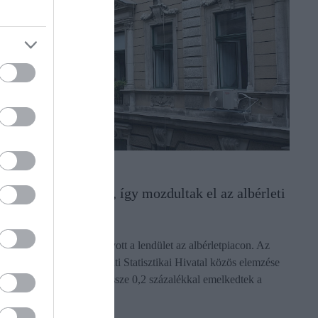
INGATLAN
Örülhetnek a bérlők, így mozdultak el az albérleti
díjak
Úgy tűnik, áprilisra elfogyott a lendület az albérletpiacon. Az
Ingatlan.com és a Központi Statisztikai Hivatal közös elemzése
szerint országosan mindössze 0,2 százalékkal emelkedtek a
bérleti díjak…