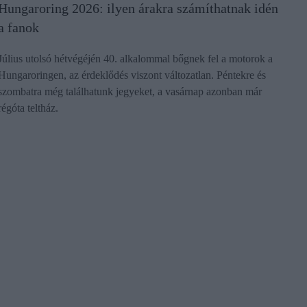
Hungaroring 2026: ilyen árakra számíthatnak idén
a fanok
Július utolsó hétvégéjén 40. alkalommal bőgnek fel a motorok a
Hungaroringen, az érdeklődés viszont változatlan. Péntekre és
szombatra még találhatunk jegyeket, a vasárnap azonban már
régóta teltház.