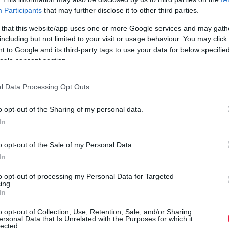
termálfürdők nyitják meg kapuikat. A szezon indulásával pedig
Participants
that may further disclose it to other third parties.
választ kapunk a mindenkit érdeklő kérdésre is: mennyit kell
 that this website/app uses one or more Google services and may gath
fizetnünk idén egy…
including but not limited to your visit or usage behaviour. You may click 
 to Google and its third-party tags to use your data for below specifi
ogle consent section.
l Data Processing Opt Outs
o opt-out of the Sharing of my personal data.
In
o opt-out of the Sale of my Personal Data.
In
to opt-out of processing my Personal Data for Targeted
ing.
In
o opt-out of Collection, Use, Retention, Sale, and/or Sharing
ersonal Data that Is Unrelated with the Purposes for which it
lected.