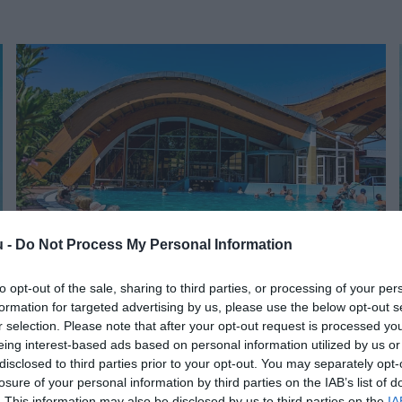
u -
Do Not Process My Personal Information
to opt-out of the sale, sharing to third parties, or processing of your per
UTAZÁS
formation for targeted advertising by us, please use the below opt-out s
Indul a strandszezon: idén ennyibe kerülhet a
r selection. Please note that after your opt-out request is processed y
eing interest-based ads based on personal information utilized by us or
fürdőzés
disclosed to third parties prior to your opt-out. You may separately opt-
losure of your personal information by third parties on the IAB’s list of
A júniusi meleggel együtt országszerte újabb strandok és
. This information may also be disclosed by us to third parties on the
IA