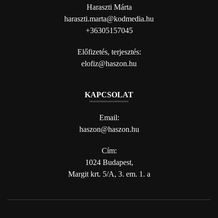
Haraszti Márta
haraszti.marta@kodmedia.hu
+36305157045
Előfizetés, terjesztés:
elofiz@haszon.hu
KAPCSOLAT
Email:
haszon@haszon.hu
Cím:
1024 Budapest,
Margit krt. 5/A, 3. em. 1. a