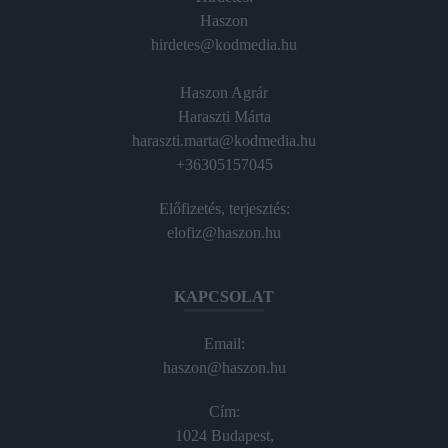
Haszon
hirdetes@kodmedia.hu
Haszon Agrár
Haraszti Márta
haraszti.marta@kodmedia.hu
+36305157045
Előfizetés, terjesztés:
elofiz@haszon.hu
KAPCSOLAT
Email:
haszon@haszon.hu
Cím:
1024 Budapest,