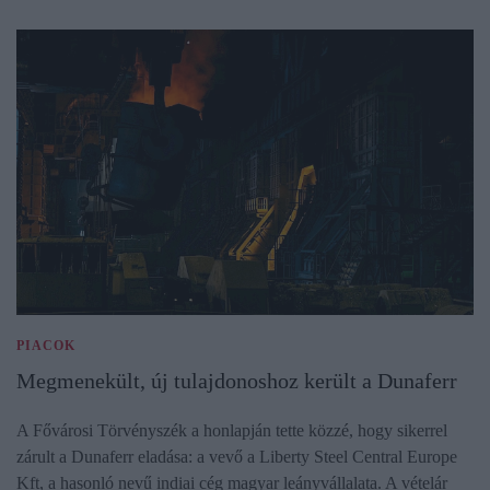
PIACOK
Megmenekült, új tulajdonoshoz került a Dunaferr
A Fővárosi Törvényszék a honlapján tette közzé, hogy sikerrel
zárult a Dunaferr eladása: a vevő a Liberty Steel Central Europe
Kft, a hasonló nevű indiai cég magyar leányvállalata. A vételár