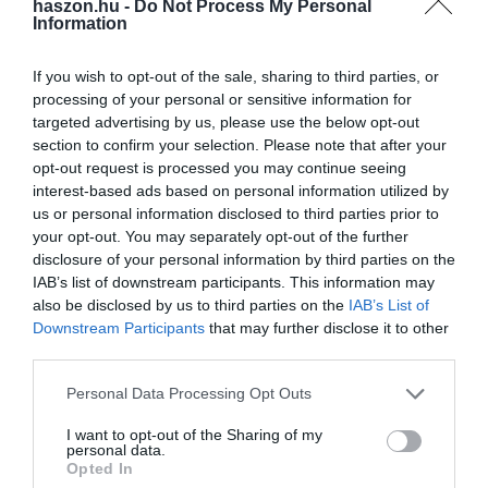
haszon.hu -
Do Not Process My Personal
Information
If you wish to opt-out of the sale, sharing to third parties, or
processing of your personal or sensitive information for
targeted advertising by us, please use the below opt-out
section to confirm your selection. Please note that after your
opt-out request is processed you may continue seeing
interest-based ads based on personal information utilized by
us or personal information disclosed to third parties prior to
your opt-out. You may separately opt-out of the further
disclosure of your personal information by third parties on the
IAB’s list of downstream participants. This information may
also be disclosed by us to third parties on the
IAB’s List of
Downstream Participants
that may further disclose it to other
third parties.
Please note that this website/app uses one or more Google
Personal Data Processing Opt Outs
services and may gather and store information including but
not limited to your visit or usage behaviour. You may click to
I want to opt-out of the Sharing of my
personal data.
grant or deny consent to Google and its third-party tags to
Opted In
use your data for below specified purposes in below Google