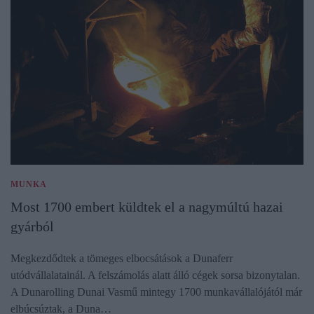
MUNKA
Most 1700 embert küldtek el a nagymúltú hazai
gyárból
Megkezdődtek a tömeges elbocsátások a Dunaferr
utódvállalatainál. A felszámolás alatt álló cégek sorsa bizonytalan.
A Dunarolling Dunai Vasmű mintegy 1700 munkavállalójától már
elbúcsúztak, a Duna…