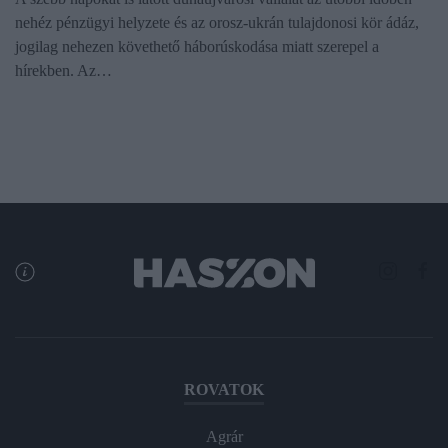
nehéz pénzügyi helyzete és az orosz-ukrán tulajdonosi kör ádáz,
jogilag nehezen követhető háborúskodása miatt szerepel a
hírekben. Az…
ROVATOK
Agrár