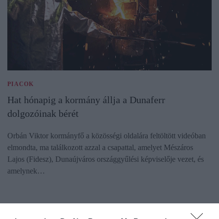
PIACOK
Hat hónapig a kormány állja a Dunaferr
dolgozóinak bérét
Orbán Viktor kormányfő a közösségi oldalára feltöltött videóban
elmondta, ma találkozott azzal a csapattal, amelyet Mészáros
Lajos (Fidesz), Dunaújváros országgyűlési képviselője vezet, és
amelynek…