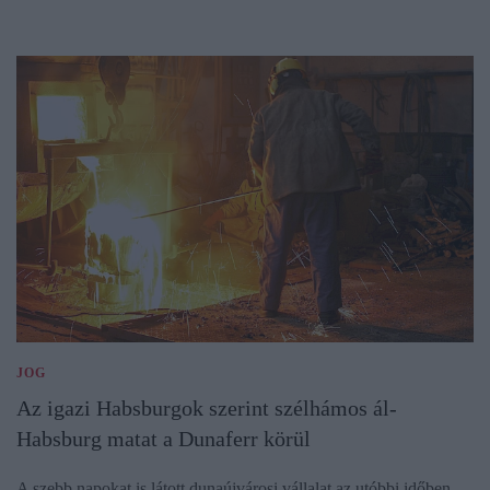
JOG
Az igazi Habsburgok szerint szélhámos ál-
Habsburg matat a Dunaferr körül
A szebb napokat is látott dunaújvárosi vállalat az utóbbi időben