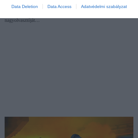
helyzete, a kormány megvizsgálja, hogyan lehetne megmenteni a
Data Deletion
Data Access
Adatvédelmi szabályzat
nehéz helyzetbe került acélművet, amely mindkét
nagyolvasztóját…