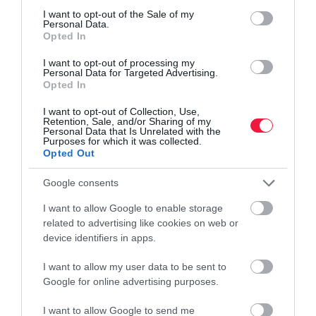
consent section.
I want to opt-out of the Sale of my
Personal Data.
Opted In
PIACOK
Felszámolják, de így megmenekülhet a Dunaferr
I want to opt-out of processing my
Personal Data for Targeted Advertising.
Opted In
Ideiglenes vagyonkezelőt jelöltek ki az ezer sebből vérző
dunaújvárosi vállalathoz, amely egy új piaci befektető
I want to opt-out of Collection, Use,
Retention, Sale, and/or Sharing of my
bevonásával még megmenekülhet.
Personal Data that Is Unrelated with the
Purposes for which it was collected.
Opted Out
Google consents
I want to allow Google to enable storage
related to advertising like cookies on web or
device identifiers in apps.
I want to allow my user data to be sent to
Google for online advertising purposes.
I want to allow Google to send me