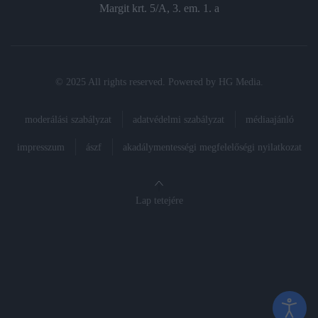
Margit krt. 5/A, 3. em. 1. a
© 2025 All rights reserved. Powered by
HG Media
.
moderálási szabályzat
adatvédelmi szabályzat
médiaajánló
impresszum
ászf
akadálymentességi megfelelőségi nyilatkozat
Lap tetejére