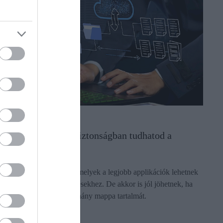
PIACOK
5 szoftver, amivel biztonságban tudhatod a
fájljaid
Sorolunk öt alkalmazást, melyek a legjobb applikációk lehetnek
komplett biztonsági mentésekhez. De akkor is jól jöhetnek, ha
szinkronban tartanánk néhány mappa tartalmát.