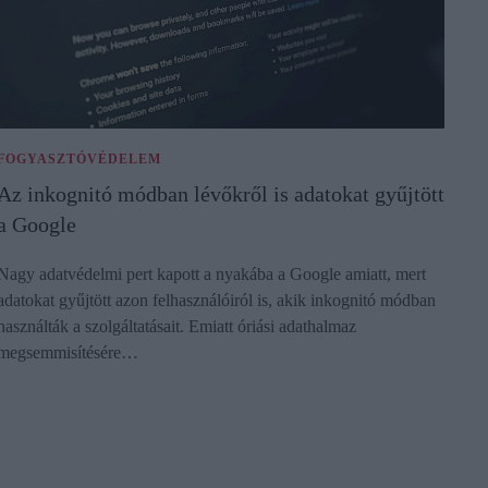
FOGYASZTÓVÉDELEM
Az inkognitó módban lévőkről is adatokat gyűjtött
a Google
Nagy adatvédelmi pert kapott a nyakába a Google amiatt, mert
adatokat gyűjtött azon felhasználóiról is, akik inkognitó módban
használták a szolgáltatásait. Emiatt óriási adathalmaz
megsemmisítésére…