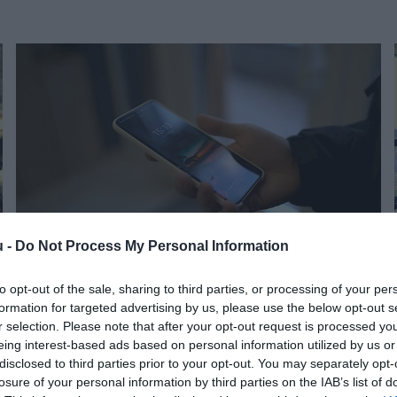
u -
Do Not Process My Personal Information
to opt-out of the sale, sharing to third parties, or processing of your per
TELEFON
formation for targeted advertising by us, please use the below opt-out s
Lopásgátló újítások a Samsung mobiljain,
r selection. Please note that after your opt-out request is processed y
eing interest-based ads based on personal information utilized by us or
érdemes frissíteni
disclosed to third parties prior to your opt-out. You may separately opt-
losure of your personal information by third parties on the IAB’s list of
A Samsung-felhasználókat új lopásgátló funkciók védik az