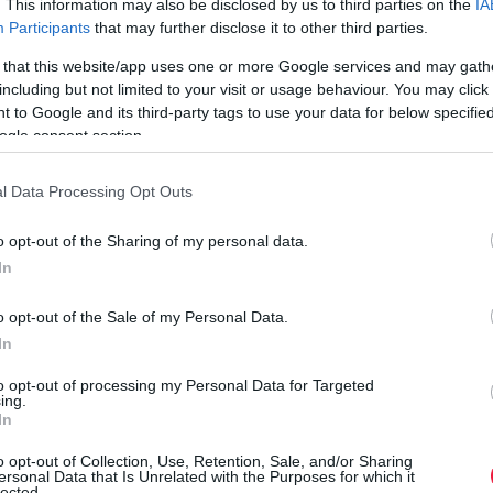
. This information may also be disclosed by us to third parties on the
IA
adatvesztéstől: automatikus zárolás offline módban, biztonsági
Participants
that may further disclose it to other third parties.
k
késleltetés a biometrikus adatok megváltoztatásakor - bár az
 that this website/app uses one or more Google services and may gath
újdonságok nem…
including but not limited to your visit or usage behaviour. You may click 
 to Google and its third-party tags to use your data for below specifi
ogle consent section.
l Data Processing Opt Outs
o opt-out of the Sharing of my personal data.
In
o opt-out of the Sale of my Personal Data.
In
to opt-out of processing my Personal Data for Targeted
ing.
In
o opt-out of Collection, Use, Retention, Sale, and/or Sharing
ersonal Data that Is Unrelated with the Purposes for which it
lected.