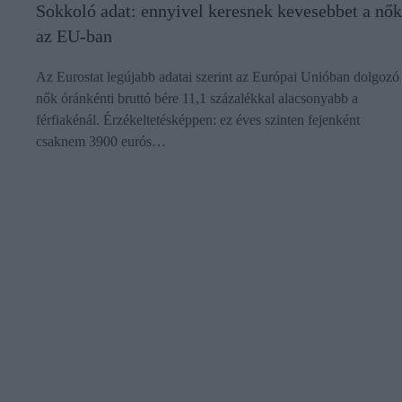
Sokkoló adat: ennyivel keresnek kevesebbet a nők
az EU-ban
Az Eurostat legújabb adatai szerint az Európai Unióban dolgozó
nők óránkénti bruttó bére 11,1 százalékkal alacsonyabb a
férfiakénál. Érzékeltetésképpen: ez éves szinten fejenként
csaknem 3900 eurós…