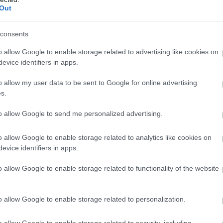
Out
consents
o allow Google to enable storage related to advertising like cookies on
evice identifiers in apps.
o allow my user data to be sent to Google for online advertising
s.
to allow Google to send me personalized advertising.
FOGYASZTÓVÉDELEM
A Meta az adataidat akarja, de Brüsszel nem adja!
o allow Google to enable storage related to analytics like cookies on
evice identifiers in apps.
o allow Google to enable storage related to functionality of the website
A mesterséges intelligencia-modellek fejlesztéséhez rengeteg
adatra van szükség, a Meta pedig komoly előnyt szerezhet az
Instagramra és a Facebookra regisztrált óriási mennyiségű
o allow Google to enable storage related to personalization.
felhasználónak…
o allow Google to enable storage related to security, including