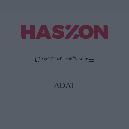
Agrár
Pénz
Piacok
Életstílus
ADAT