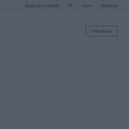
Hamu és Gyémánt
IN
Vince
Webshop
Feliratkozás