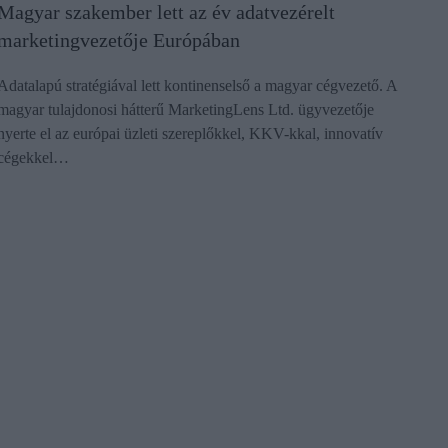
Magyar szakember lett az év adatvezérelt
marketingvezetője Európában
Adatalapú stratégiával lett kontinenselső a magyar cégvezető. A
magyar tulajdonosi hátterű MarketingLens Ltd. ügyvezetője
nyerte el az európai üzleti szereplőkkel, KKV-kkal, innovatív
cégekkel…