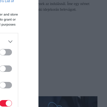
B’s List of
mindig akadályokba ütköznek az indulásnál. Íme egy német
gazdálkodó tapasztalatai, aki idejekorán belevágott.
er and store
to grant or
ed purposes