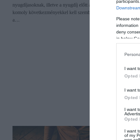
participants
nyugdíjasoknak, illetve a nyugdíj előtt álló személyeknek
Downstream 
komoly következményekkel kell szembenézniük, ha mulasztana
Please note
a…
information 
deny consent
in below Go
Persona
I want t
Opted 
I want t
Opted 
I want 
Advertis
Opted 
I want t
of my P
was col