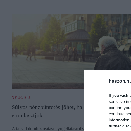
haszon.h
If you wish 
NYUGDÍJ
sensitive in
Súlyos pénzbüntetés jöhet, ha ezt nyugdíjasként
confirm you
continue se
elmulasztjuk
information 
further disc
A társadalombiztosítási nyugellátásról szóló törvény szerint a