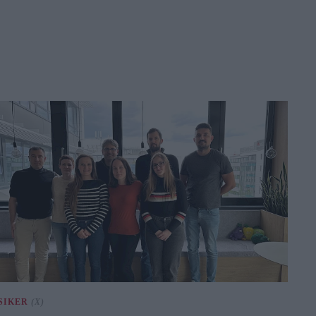
SIKER
(X)