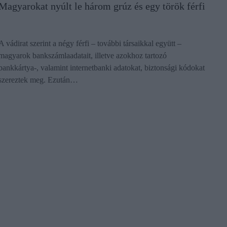
Magyarokat nyúlt le három grúz és egy török férfi
A vádirat szerint a négy férfi – további társaikkal együtt –
magyarok bankszámlaadatait, illetve azokhoz tartozó
bankkártya-, valamint internetbanki adatokat, biztonsági kódokat
szereztek meg. Ezután…