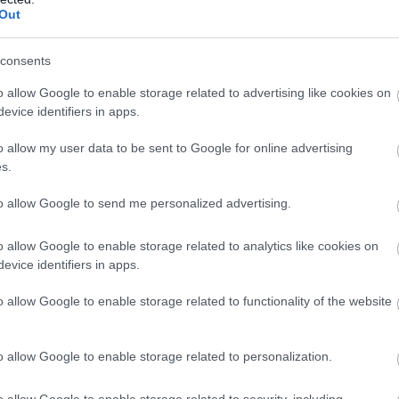
Out
consents
o allow Google to enable storage related to advertising like cookies on
evice identifiers in apps.
o allow my user data to be sent to Google for online advertising
s.
to allow Google to send me personalized advertising.
REZSI
Most a rezsistopra ugrottak rá az online csalók: ne
o allow Google to enable storage related to analytics like cookies on
evice identifiers in apps.
dőlj be nekik
o allow Google to enable storage related to functionality of the website
a
A bűnözők újabban kiegyenlítetlen villanyszámlára és több
százezer forintos adóvisszatérítésre hivatkozva próbálják kicsalni
a bankkártyánk adatait.
o allow Google to enable storage related to personalization.
o allow Google to enable storage related to security, including