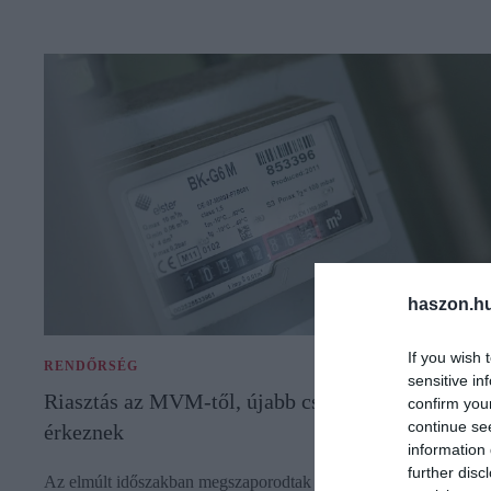
haszon.h
If you wish 
RENDŐRSÉG
sensitive in
Riasztás az MVM-től, újabb csaló sms-ek
confirm you
continue se
érkeznek
information 
further disc
Az elmúlt időszakban megszaporodtak az MVM Next nevével