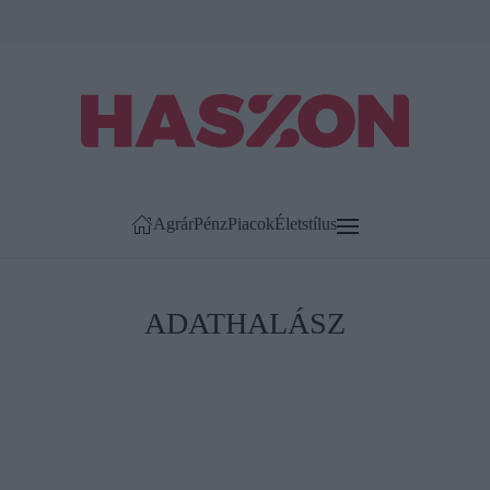
Agrár
Pénz
Piacok
Életstílus
ADATHALÁSZ