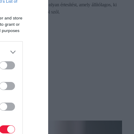
B’s List of
több ember kap SMS-ben olyan értesítést, amely állítólagos, ki
nem fizetett útdíjtartozásról szól.
er and store
to grant or
ed purposes