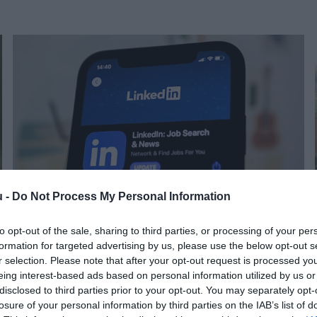
u -
Do Not Process My Personal Information
to opt-out of the sale, sharing to third parties, or processing of your per
CSALÁS
formation for targeted advertising by us, please use the below opt-out s
Így verhetnek át kamu állásokkal a Linkedinen
r selection. Please note that after your opt-out request is processed y
eing interest-based ads based on personal information utilized by us or
disclosed to third parties prior to your opt-out. You may separately opt-
losure of your personal information by third parties on the IAB’s list of
Nem árt az óvatosság: már a kiberbűnözők is aktívan használják