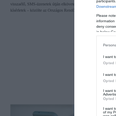
participants
visszaélő, SMS-üzenetek útján elkövetett, adathalász csalási
Downstream 
kísérletek – közölte az Országos Rendőr-főkapitányság.
Please note
information 
deny consent
in below Go
Persona
I want t
Opted 
I want t
Opted 
I want 
Advertis
Opted 
I want t
of my P
was col