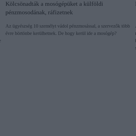
Kölcsönadták a mosógépüket a külföldi
pénzmosodának, ráfizetnek
Az ügyészség 10 személyt vádol pénzmosással, a szervezők több
évre börtönbe kerülhetnek. De hogy kerül ide a mosógép?
e