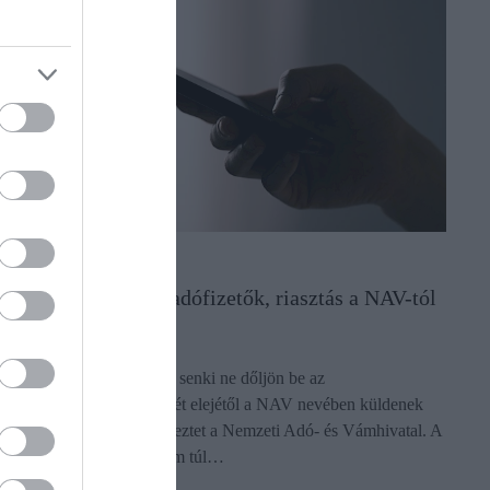
ADÓ
Veszélyben a hazai adófizetők, riasztás a NAV-tól
A NAV nem küld e-mailt, senki ne dőljön be az
adathalászoknak, akik a hét elejétől a NAV nevében küldenek
csaló e-maileket - figyelmeztet a Nemzeti Adó- és Vámhivatal. A
védekezés szerencsére nem túl…