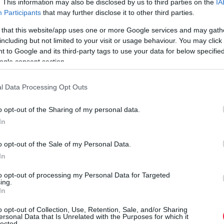
. This information may also be disclosed by us to third parties on the
IA
a világ legagyobb szakmai közösségi oldalát, a Linkedint.
Participants
that may further disclose it to other third parties.
Sokszor állásajánlatnak álcázott adathalász módszerekkel
 that this website/app uses one or more Google services and may gath
próbálkoznak.
including but not limited to your visit or usage behaviour. You may click 
 to Google and its third-party tags to use your data for below specifi
ogle consent section.
l Data Processing Opt Outs
o opt-out of the Sharing of my personal data.
In
o opt-out of the Sale of my Personal Data.
In
to opt-out of processing my Personal Data for Targeted
ing.
In
o opt-out of Collection, Use, Retention, Sale, and/or Sharing
ersonal Data that Is Unrelated with the Purposes for which it
lected.