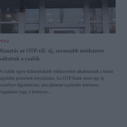
PÉNZ
Riasztás az OTP-től: új, ravaszabb módszerre
váltottak a csalók
A csalók egyre kifinomultabb módszereket alkalmaznak a banki
ügyfelek pénzének lenyúlására. Az OTP Bank most egy új
veszélyre figyelmeztet, ami túlmutat a primitív telefonos
riogatáson vagy a könnyen…