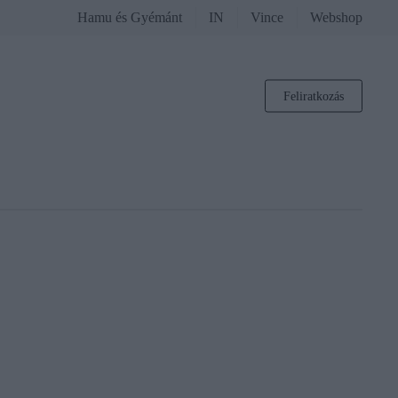
Hamu és Gyémánt
IN
Vince
Webshop
Feliratkozás