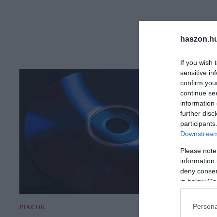
haszon.h
If you wish 
sensitive in
confirm you
continue se
information 
further disc
participants
Downstream 
Please note
information 
deny consent
in below Go
Persona
PIACOK