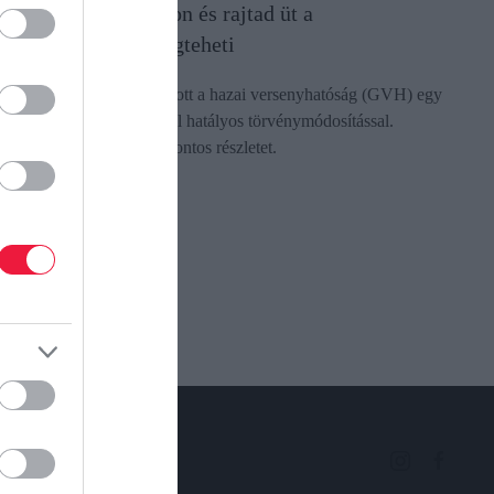
Békésen alszol otthon és rajtad üt a
versenyhatóság, megteheti
Szélesebb jogköröket kapott a hazai versenyhatóság (GVH) egy
tavaly elfogadott, januártól hatályos törvénymódosítással.
Kimazsoláztunk néhány fontos részletet.