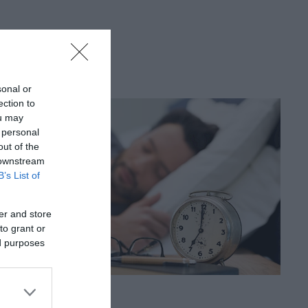
sonal or
ection to
ou may
 personal
out of the
 downstream
B’s List of
er and store
to grant or
ed purposes
JOG