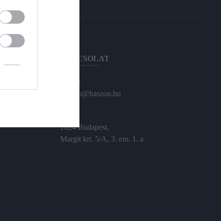
KAPCSOLAT
Email:
haszon@haszon.hu
Cím:
1024 Budapest,
Margit krt. 5/A, 3. em. 1. a