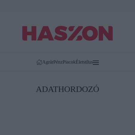
Agrár
Pénz
Piacok
Életstílus
ADATHORDOZÓ