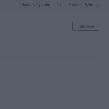
Hamu és Gyémánt
IN
Vince
Webshop
Feliratkozás