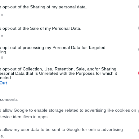
Kiderült, meddig tárolhatóak az adatok pendrive-
o opt-out of the Sharing of my personal data.
on
In
A hagyományos adattározókkal szemben DNS-ben őrzi a
o opt-out of the Sale of my Personal Data.
digitális tartalmakat egy frissen bemutatott adathordozó,
In
adatromlás nélkül akár másfél évszázadig. A hagyományos SSD-
to opt-out of processing my Personal Data for Targeted
ken és pendrive-okon ennél…
ing.
In
o opt-out of Collection, Use, Retention, Sale, and/or Sharing
ersonal Data that Is Unrelated with the Purposes for which it
lected.
Out
consents
o allow Google to enable storage related to advertising like cookies on
evice identifiers in apps.
o allow my user data to be sent to Google for online advertising
s.