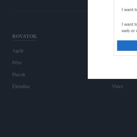
I want 
I want t
web or d
ROVATOK
HG MEDI
I want t
or app.
Agrár
Magazin-előf
I want t
Pénz
Hamu és Gy
Piacok
In
I want t
authenti
Életstílus
Vince