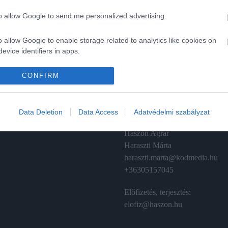
to allow Google to send me personalized advertising.
o allow Google to enable storage related to analytics like cookies on
evice identifiers in apps.
A
ÉRTÉKESÍTÉS
o allow Google to enable storage related to functionality of the website
CONFIRM
izetés
Hirdetés:
Haszon
o allow Google to enable storage related to personalization.
émánt
hirdetes@kodmedia.hu
Data Deletion
Data Access
Adatvédelmi szabályzat
o allow Google to enable storage related to security, including
Haszon Agrár
cation functionality and fraud prevention, and other user protection.
Haraszti Márta
haraszti.marta@kodmedia.hu
+36305157045
Előfizetés, terjesztés:
elofiz@haszon.hu