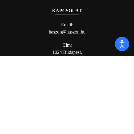
KAPCSOLAT
Email:
haszon@haszon.hu
Cím:
1024 Budapest,
Margit krt. 5/A, 3. em. 1. a
© 2025 All rights reserved. Powered by
HG Media
.
moderálási szabályzat
adatvédelmi szabályzat
médiaajánló
impresszum
ászf
akadálymentességi megfelelőségi nyilatkozat