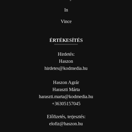
In
Vince
ÉRTÉKESÍTÉS
Hirdetés:
Haszon
hirdetes@kodmedia.hu
Haszon Agrár
Haraszti Márta
haraszti.marta@kodmedia.hu
+36305157045
Előfizetés, terjesztés:
elofiz@haszon.hu