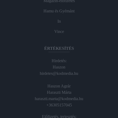
Magazin-előfizetés
Hamu és Gyémánt
In
Vince
ÉRTÉKESÍTÉS
Hirdetés:
Haszon
hirdetes@kodmedia.hu
Haszon Agrár
Haraszti Márta
haraszti.marta@kodmedia.hu
+36305157045
Előfizetés, terjesztés: