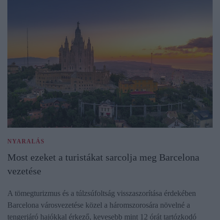
NYARALÁS
Most ezeket a turistákat sarcolja meg Barcelona
vezetése
A tömegturizmus és a túlzsúfoltság visszaszorítása érdekében
Barcelona városvezetése közel a háromszorosára növelné a
tengerjáró hajókkal érkező, kevesebb mint 12 órát tartózkodó