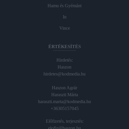
Hamu és Gyémánt
In
Vince
ÉRTÉKESÍTÉS
Hirdetés:
Haszon
hirdetes@kodmedia.hu
Haszon Agrár
Haraszti Márta
haraszti.marta@kodmedia.hu
+36305157045
Előfizetés, terjesztés:
elofiz@haszon.hu