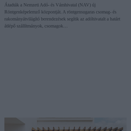
Átadták a Nemzeti Adó- és Vámhivatal (NAV) új
Röntgenképelemző központját. A röntgensugaras csomag- és
rakományátvilágító berendezések segítik az adóhivatalt a határt
átlépő szállítmányok, csomagok…