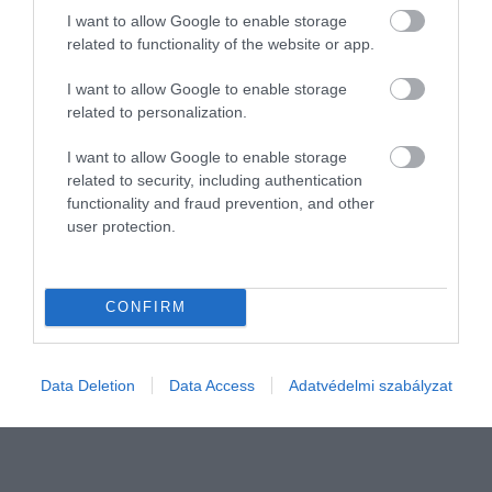
I want to allow Google to enable storage
related to functionality of the website or app.
I want to allow Google to enable storage
related to personalization.
I want to allow Google to enable storage
related to security, including authentication
functionality and fraud prevention, and other
user protection.
ADÓ
Így járhatsz a bértámogatással, ha tartozol a NAV-
nak
CONFIRM
A Megyeri csárda esete az adóhatósággal tanulságos, de a hasonló
helyzetekre van megoldás.
Data Deletion
Data Access
Adatvédelmi szabályzat