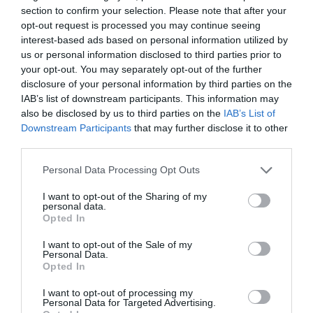
section to confirm your selection. Please note that after your
opt-out request is processed you may continue seeing
interest-based ads based on personal information utilized by
us or personal information disclosed to third parties prior to
your opt-out. You may separately opt-out of the further
disclosure of your personal information by third parties on the
IAB’s list of downstream participants. This information may
also be disclosed by us to third parties on the
IAB’s List of
Downstream Participants
that may further disclose it to other
third parties.
Please note that this website/app uses one or more Google
Personal Data Processing Opt Outs
services and may gather and store information including but
not limited to your visit or usage behaviour. You may click to
I want to opt-out of the Sharing of my
personal data.
grant or deny consent to Google and its third-party tags to
Opted In
use your data for below specified purposes in below Google
ADÓ
consent section.
I want to opt-out of the Sale of my
A minisztériumról lepattantak, most a NAV-ot
Personal Data.
Opted In
győzködik a könyvelők
I want to opt-out of processing my
Personal Data for Targeted Advertising.
A Minősített Könyvelők Egyesülete (Minke) a céges bevallások