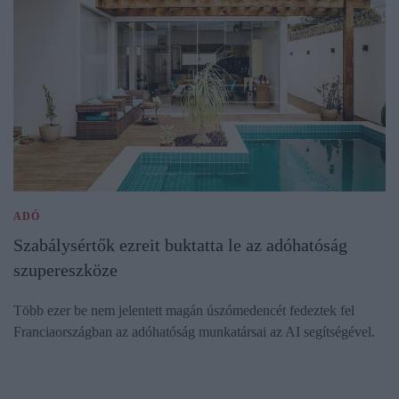
ADÓ
Szabálysértők ezreit buktatta le az adóhatóság
szupereszköze
Több ezer be nem jelentett magán úszómedencét fedeztek fel
Franciaországban az adóhatóság munkatársai az AI segítségével.