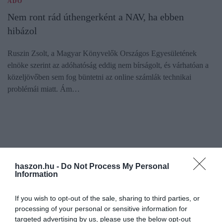
ADÓ
Nem ront rád úthengerként a NAV, ha ebben
hibázol
Ruszin Zsolt, a Magyar Könyvelők Országos Egyesületének
elnöke szerint az adóhatóság eddig nem bírságolt, és várhatóan a
közeljövőben sem fog büntetni az online számlák technikai
problémái miatt. Ám…
haszon.hu -
Do Not Process My Personal
Information
If you wish to opt-out of the sale, sharing to third parties, or
processing of your personal or sensitive information for
targeted advertising by us, please use the below opt-out