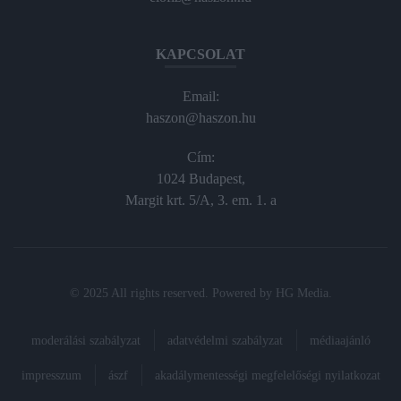
KAPCSOLAT
Email:
haszon@haszon.hu
Cím:
1024 Budapest,
Margit krt. 5/A, 3. em. 1. a
© 2025 All rights reserved. Powered by
HG Media
.
moderálási szabályzat
adatvédelmi szabályzat
médiaajánló
impresszum
ászf
akadálymentességi megfelelőségi nyilatkozat