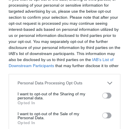
processing of your personal or sensitive information for
targeted advertising by us, please use the below opt-out
section to confirm your selection. Please note that after your
opt-out request is processed you may continue seeing
interest-based ads based on personal information utilized by
us or personal information disclosed to third parties prior to
your opt-out. You may separately opt-out of the further
disclosure of your personal information by third parties on the
IAB’s list of downstream participants. This information may
also be disclosed by us to third parties on the
IAB’s List of
Downstream Participants
that may further disclose it to other
third parties.
Please note that this website/app uses one or more Google
Personal Data Processing Opt Outs
services and may gather and store information including but
not limited to your visit or usage behaviour. You may click to
I want to opt-out of the Sharing of my
personal data.
grant or deny consent to Google and its third-party tags to
Opted In
use your data for below specified purposes in below Google
ADÓ
consent section.
I want to opt-out of the Sale of my
Personal Data.
Sok kicsi sokra ment, így jött össze 80 millió
Opted In
elcsalt áfa