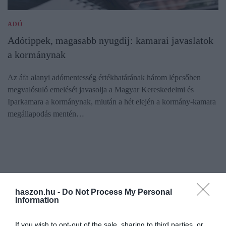
ADÓ
Adótippek, magasabb nyugdíj: kamarai javaslatok
a kormánynak
Az áfa alanyi adómentesség értékhatárának három lépcsőben
megvalósuló emelését javasolja a Magyar Kereskedelmi és
Iparkamara a kormánynak, miután a hét elején a kormány-kamara
megállapodás mentén…
haszon.hu -
Do Not Process My Personal
Information
If you wish to opt-out of the sale, sharing to third parties, or