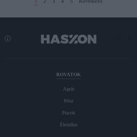
1
2
3
4
5
Következő
ROVATOK
Agrár
Pénz
Piacok
Életstílus