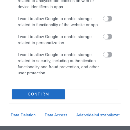
related to analytics like cookies on web or
device identifiers in apps.
I want to allow Google to enable storage
related to functionality of the website or app.
I want to allow Google to enable storage
related to personalization.
I want to allow Google to enable storage
related to security, including authentication
functionality and fraud prevention, and other
user protection.
ADÓ
Bírság helyett előbb adategyeztetés: bevált a NAV
új eljárása
CONFIRM
Idén februárban indította el a NAV az első adategyeztetéseket.
Minden megszólított adózó önként korrigálta korábbi hibáit, így
Data Deletion
Data Access
Adatvédelmi szabályzat
mulasztási bírságot sem kaptak.