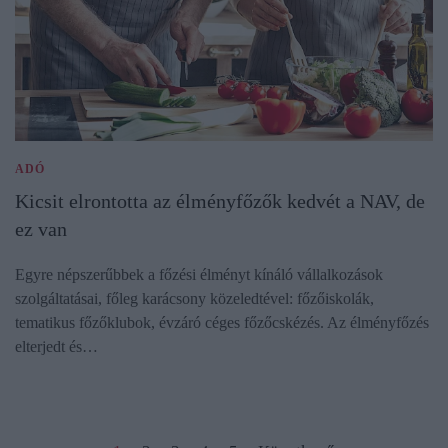
ADÓ
Kicsit elrontotta az élményfőzők kedvét a NAV, de
ez van
Egyre népszerűbbek a főzési élményt kínáló vállalkozások
szolgáltatásai, főleg karácsony közeledtével: főzőiskolák,
tematikus főzőklubok, évzáró céges főzőcskézés. Az élményfőzés
elterjedt és…