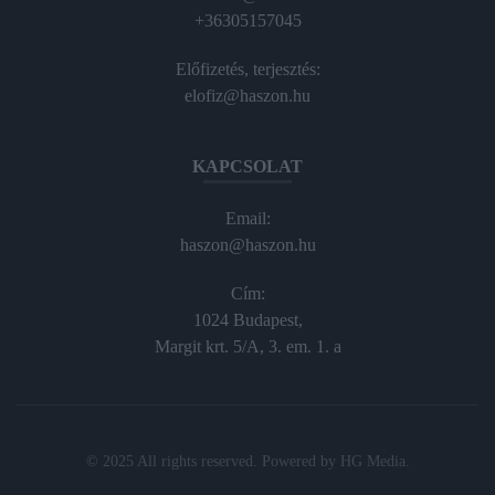
+36305157045
Előfizetés, terjesztés:
elofiz@haszon.hu
KAPCSOLAT
Email:
haszon@haszon.hu
Cím:
1024 Budapest,
Margit krt. 5/A, 3. em. 1. a
© 2025 All rights reserved. Powered by
HG Media
.