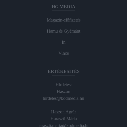
HG MEDIA
Magazin-előfizetés
Hamu és Gyémánt
In
Vince
ÉRTÉKESÍTÉS
Hirdetés:
Haszon
hirdetes@kodmedia.hu
Haszon Agrár
Haraszti Márta
haraszti.marta@kodmedia.hu