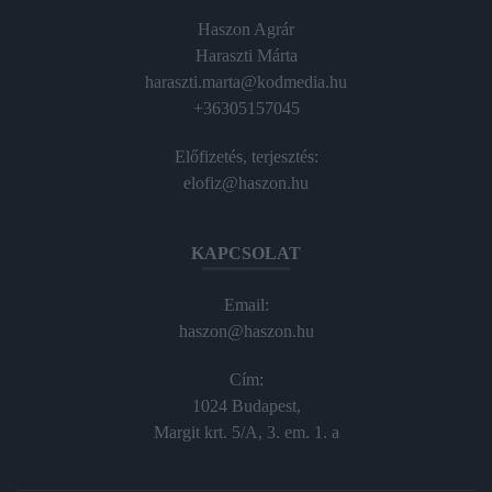
Haszon Agrár
Haraszti Márta
haraszti.marta@kodmedia.hu
+36305157045
Előfizetés, terjesztés:
elofiz@haszon.hu
KAPCSOLAT
Email:
haszon@haszon.hu
Cím:
1024 Budapest,
Margit krt. 5/A, 3. em. 1. a