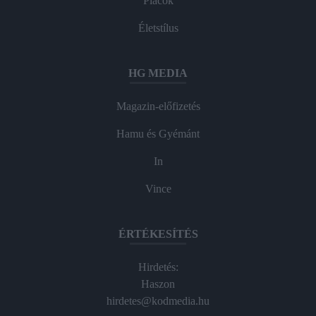
Piacok
Életstílus
HG MEDIA
Magazin-előfizetés
Hamu és Gyémánt
In
Vince
ÉRTÉKESÍTÉS
Hirdetés:
Haszon
hirdetes@kodmedia.hu