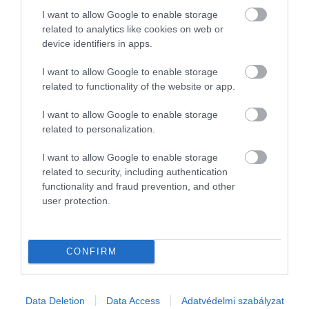
I want to allow Google to enable storage
related to analytics like cookies on web or
device identifiers in apps.
I want to allow Google to enable storage
related to functionality of the website or app.
I want to allow Google to enable storage
related to personalization.
I want to allow Google to enable storage
related to security, including authentication
functionality and fraud prevention, and other
user protection.
ÁLLAMPAPÍR
Kevesebb állampapírt vettünk, a fix a legkapósabb
CONFIRM
A múlt héten mindössze 55 milliárd forintért vett állampapírt a
lakosság, ami töredéke a két héttel azelőtti heti közel 370
milliárdos vásárlásnak és alig több a múlt heti 51 milliárdos
Data Deletion
Data Access
Adatvédelmi szabályzat
mélypontnál.