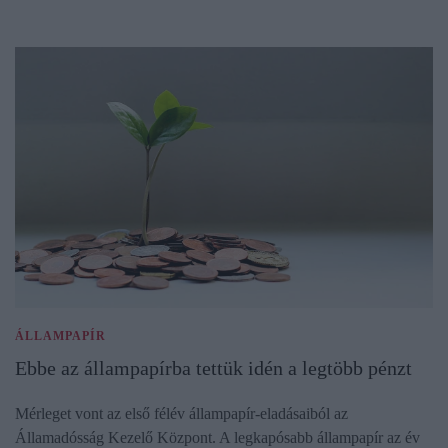
ÁLLAMPAPÍR
Ebbe az állampapírba tettük idén a legtöbb pénzt
Mérleget vont az első félév állampapír-eladásaiból az
Államadósság Kezelő Központ. A legkapósabb állampapír az év