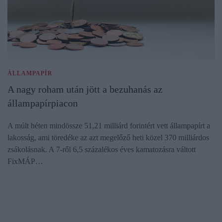
ÁLLAMPAPÍR
A nagy roham után jött a bezuhanás az
állampapírpiacon
A múlt héten mindössze 51,21 milliárd forintért vett állampapírt a
lakosság, ami töredéke az azt megelőző heti közel 370 milliárdos
zsákolásnak. A 7-ről 6,5 százalékos éves kamatozásra váltott
FixMÁP…