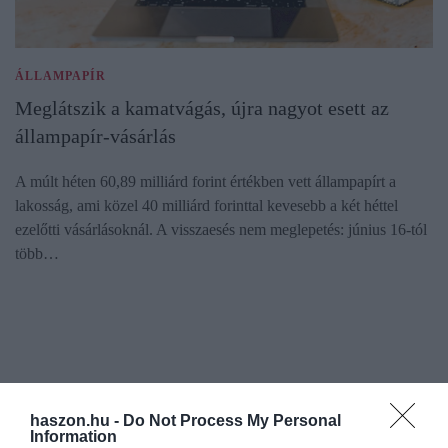
ÁLLAMPAPÍR
Meglátszik a kamatvágás, újra nagyot esett az
állampapír-vásárlás
A múlt héten 60,89 milliárd forint értékben vett állampapírt a
lakosság, ami közel 40 milliárd forinttal kevesebb a két héttel
ezelőtti vásárlásoknál. A visszaesés nem meglepetés: június 16-tól
több…
haszon.hu -
Do Not Process My Personal
Information