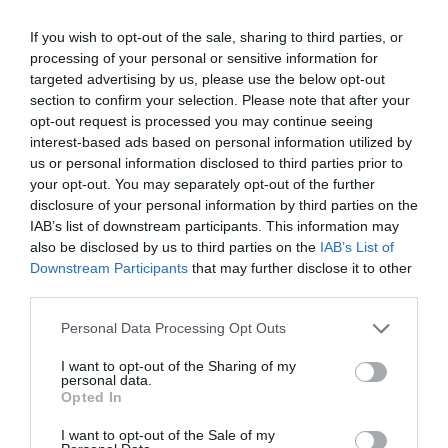
If you wish to opt-out of the sale, sharing to third parties, or
processing of your personal or sensitive information for
targeted advertising by us, please use the below opt-out
section to confirm your selection. Please note that after your
opt-out request is processed you may continue seeing
interest-based ads based on personal information utilized by
us or personal information disclosed to third parties prior to
your opt-out. You may separately opt-out of the further
disclosure of your personal information by third parties on the
IAB’s list of downstream participants. This information may
also be disclosed by us to third parties on the
IAB’s List of
Downstream Participants
that may further disclose it to other
third parties.
Please note that this website/app uses one or more Google
Personal Data Processing Opt Outs
services and may gather and store information including but
not limited to your visit or usage behaviour. You may click to
I want to opt-out of the Sharing of my
personal data.
grant or deny consent to Google and its third-party tags to
Opted In
use your data for below specified purposes in below Google
ÁLLAMPAPÍR
consent section.
I want to opt-out of the Sale of my
Még bezsákoltunk a Fixből az állampapírok újabb