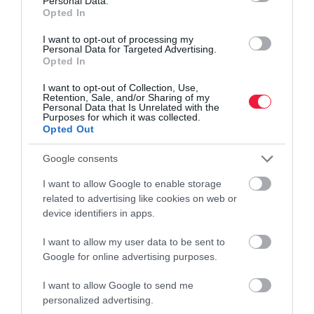
Personal Data.
kamatvágása előtt
Opted In
I want to opt-out of processing my
A múlt héten 100 milliárd forint értékben vett állampapírt a
Personal Data for Targeted Advertising.
Opted In
lakosság, ami közel duplája a két éhéttel ezelőtti 55 milliárd
forintnak. A megugrás nem meglepetés: június 16-tól több
I want to opt-out of Collection, Use,
állampapír kamata…
Retention, Sale, and/or Sharing of my
Personal Data that Is Unrelated with the
Purposes for which it was collected.
Opted Out
Google consents
I want to allow Google to enable storage
related to advertising like cookies on web or
device identifiers in apps.
I want to allow my user data to be sent to
Google for online advertising purposes.
I want to allow Google to send me
personalized advertising.