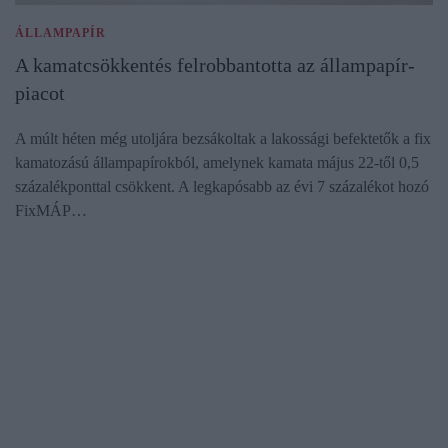
ÁLLAMPAPÍR
A kamatcsökkentés felrobbantotta az állampapír-
piacot
A múlt héten még utoljára bezsákoltak a lakossági befektetők a fix
kamatozású állampapírokból, amelynek kamata május 22-től 0,5
százalékponttal csökkent. A legkapósabb az évi 7 százalékot hozó
FixMÁP…