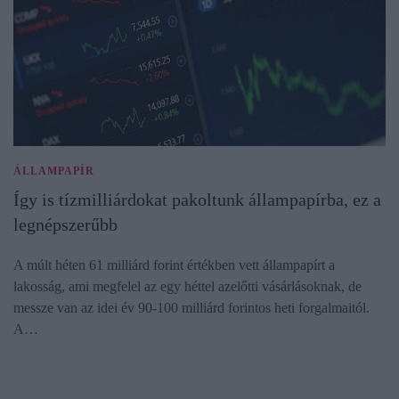
ÁLLAMPAPÍR
Így is tízmilliárdokat pakoltunk állampapírba, ez a
legnépszerűbb
A múlt héten 61 milliárd forint értékben vett állampapírt a
lakosság, ami megfelel az egy héttel azelőtti vásárlásoknak, de
messze van az idei év 90-100 milliárd forintos heti forgalmaitól.
A…