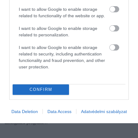
I want to allow Google to enable storage
related to functionality of the website or app.
I want to allow Google to enable storage
related to personalization.
I want to allow Google to enable storage
related to security, including authentication
functionality and fraud prevention, and other
user protection.
INGATLAN
Halogatod a felújítást? Lassan érdemes lehet
elkezdeni
CONFIRM
20 százalék körüli árcsökkenés mérhető éves alapon több
építőipari terméknél. A szakértők úgy látják, a mélyponthoz
Data Deletion
Data Access
Adatvédelmi szabályzat
közelítenek az árak. A szektor ezért is sürgeti egy felújítás-
támogatási program…