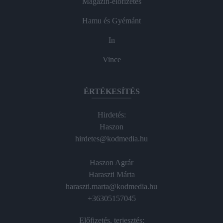
Magazin-előfizetés
Hamu és Gyémánt
In
Vince
ÉRTÉKESÍTÉS
Hirdetés:
Haszon
hirdetes@kodmedia.hu
Haszon Agrár
Haraszti Márta
haraszti.marta@kodmedia.hu
+36305157045
Előfizetés, terjesztés: