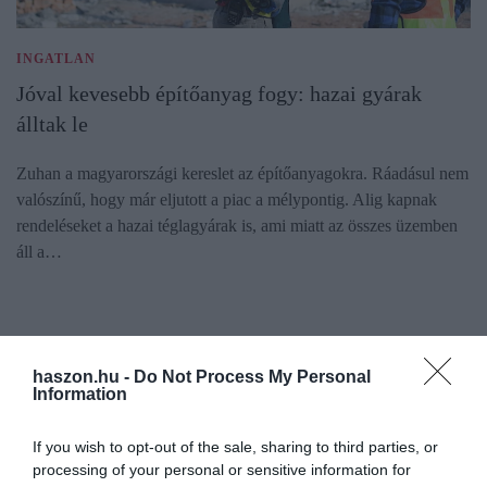
INGATLAN
Jóval kevesebb építőanyag fogy: hazai gyárak
álltak le
Zuhan a magyarországi kereslet az építőanyagokra. Ráadásul nem
valószínű, hogy már eljutott a piac a mélypontig. Alig kapnak
rendeléseket a hazai téglagyárak is, ami miatt az összes üzemben
áll a…
haszon.hu -
Do Not Process My Personal
Information
If you wish to opt-out of the sale, sharing to third parties, or
processing of your personal or sensitive information for