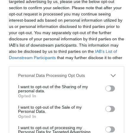
targeted advertising by us, please use the below opt-out
section to confirm your selection. Please note that after your
opt-out request is processed you may continue seeing
interest-based ads based on personal information utilized by
us or personal information disclosed to third parties prior to
your opt-out. You may separately opt-out of the further
disclosure of your personal information by third parties on the
IAB’s list of downstream participants. This information may
also be disclosed by us to third parties on the
IAB’s List of
Downstream Participants
that may further disclose it to other
third parties.
Please note that this website/app uses one or more Google
Personal Data Processing Opt Outs
services and may gather and store information including but
not limited to your visit or usage behaviour. You may click to
I want to opt-out of the Sharing of my
personal data.
grant or deny consent to Google and its third-party tags to
Opted In
use your data for below specified purposes in below Google
consent section.
I want to opt-out of the Sale of my
Personal Data.
Ez most nem tévéshow, keresik Magyarország
Opted In
legjobb ételét
I want to opt-out of processing my
Personal Data for Targeted Advertising.