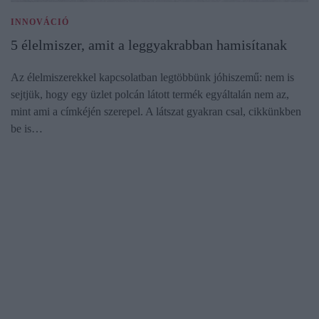
INNOVÁCIÓ
5 élelmiszer, amit a leggyakrabban hamisítanak
Az élelmiszerekkel kapcsolatban legtöbbünk jóhiszemű: nem is
sejtjük, hogy egy üzlet polcán látott termék egyáltalán nem az,
mint ami a címkéjén szerepel. A látszat gyakran csal, cikkünkben
be is…