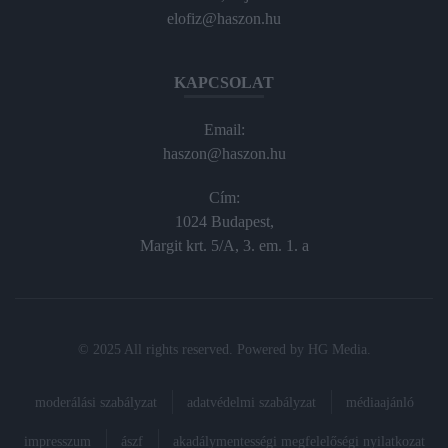
elofiz@haszon.hu
KAPCSOLAT
Email:
haszon@haszon.hu
Cím:
1024 Budapest,
Margit krt. 5/A, 3. em. 1. a
© 2025 All rights reserved. Powered by
HG Media
.
moderálási szabályzat
adatvédelmi szabályzat
médiaajánló
impresszum
ászf
akadálymentességi megfelelőségi nyilatkozat