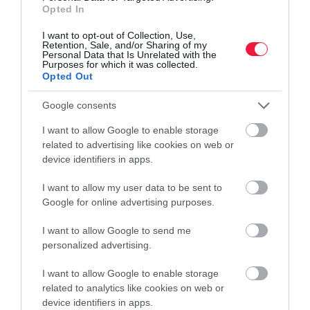
Opted In
Elindult a nevezés a Magyarország étele 2024 versenyre, amelyre
december 15-ig lehet jelentkezni, a recepteket pedig december 29-
I want to opt-out of Collection, Use,
Retention, Sale, and/or Sharing of my
ig kell beküldeni.
Personal Data that Is Unrelated with the
Purposes for which it was collected.
Opted Out
Google consents
I want to allow Google to enable storage
related to advertising like cookies on web or
device identifiers in apps.
I want to allow my user data to be sent to
Google for online advertising purposes.
I want to allow Google to send me
personalized advertising.
I want to allow Google to enable storage
related to analytics like cookies on web or
device identifiers in apps.