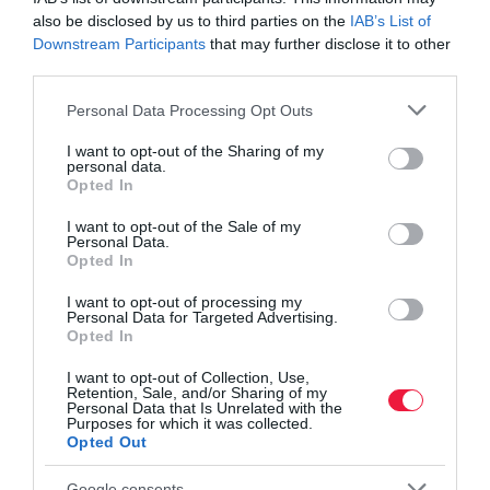
also be disclosed by us to third parties on the
IAB’s List of
Downstream Participants
that may further disclose it to other
third parties.
Please note that this website/app uses one or more Google
Personal Data Processing Opt Outs
services and may gather and store information including but
not limited to your visit or usage behaviour. You may click to
I want to opt-out of the Sharing of my
personal data.
grant or deny consent to Google and its third-party tags to
Opted In
use your data for below specified purposes in below Google
consent section.
I want to opt-out of the Sale of my
Personal Data.
Opted In
JOG
I want to opt-out of processing my
A független benzinkutasok elmentek a falig
Personal Data for Targeted Advertising.
Opted In
Az Alkotmánybírósághoz és a strasbourgi bírósághoz fordultak a
I want to opt-out of Collection, Use,
független benzinkutasok. A kutasok szerint a hatósági áras
Retention, Sale, and/or Sharing of my
üzemanyaggal veszteséges működésre kényszerítette őket az
Personal Data that Is Unrelated with the
Purposes for which it was collected.
állam, ami törvényi…
Opted Out
Google consents