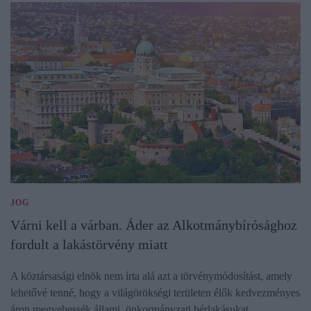
JOG
Várni kell a várban. Áder az Alkotmánybírósághoz
fordult a lakástörvény miatt
A köztársasági elnök nem írta alá azt a törvénymódosítást, amely
lehetővé tenné, hogy a világörökségi területen élők kedvezményes
áron megvehessék állami, önkormányzati bérlakásukat.