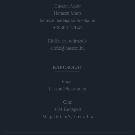
Haszon Agrár
Haraszti Márta
haraszti.marta@kodmedia.hu
+36305157045
Előfizetés, terjesztés:
elofiz@haszon.hu
KAPCSOLAT
Email:
haszon@haszon.hu
Cím:
1024 Budapest,
Margit krt. 5/A, 3. em. 1. a