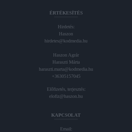
ÉRTÉKESÍTÉS
Hirdetés:
Haszon
hirdetes@kodmedia.hu
Haszon Agrár
Haraszti Márta
haraszti.marta@kodmedia.hu
+36305157045
Előfizetés, terjesztés:
elofiz@haszon.hu
KAPCSOLAT
Email: