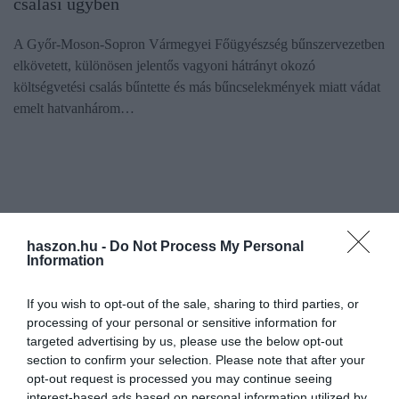
csalási ügyben
A Győr-Moson-Sopron Vármegyei Főügyészség bűnszervezetben
elkövetett, különösen jelentős vagyoni hátrányt okozó
költségvetési csalás bűntette és más bűncselekmények miatt vádat
emelt hatvanhárom…
haszon.hu -
Do Not Process My Personal
Information
If you wish to opt-out of the sale, sharing to third parties, or
processing of your personal or sensitive information for
targeted advertising by us, please use the below opt-out
section to confirm your selection. Please note that after your
opt-out request is processed you may continue seeing
interest-based ads based on personal information utilized by