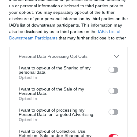
us or personal information disclosed to third parties prior to
your opt-out. You may separately opt-out of the further
disclosure of your personal information by third parties on the
IAB’s list of downstream participants. This information may
also be disclosed by us to third parties on the
IAB’s List of
Downstream Participants
that may further disclose it to other
third parties.
Please note that this website/app uses one or more Google
Personal Data Processing Opt Outs
services and may gather and store information including but
not limited to your visit or usage behaviour. You may click to
I want to opt-out of the Sharing of my
personal data.
grant or deny consent to Google and its third-party tags to
Opted In
use your data for below specified purposes in below Google
INGATLAN
consent section.
I want to opt-out of the Sale of my
Personal Data.
Szívhatják a fogukat az alkudozó lakásvásárlók
Opted In
A kedvezményes hitelprogram elindulásával felpörgött a
I want to opt-out of processing my
Personal Data for Targeted Advertising.
lakáspiac, ami azzal is járt, hogy több területen korábban soha
Opted In
nem látott mértékben szűkült a mozgástér az alkura. Az OTP
Ingatlanpont adatai…
I want to opt-out of Collection, Use,
Retention, Sale, and/or Sharing of my