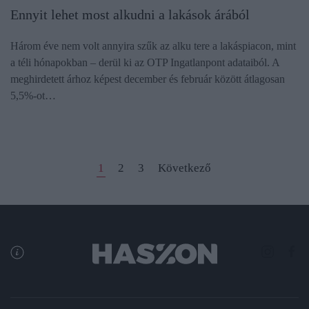
Ennyit lehet most alkudni a lakások árából
Három éve nem volt annyira szűk az alku tere a lakáspiacon, mint
a téli hónapokban – derül ki az OTP Ingatlanpont adataiból. A
meghirdetett árhoz képest december és február között átlagosan
5,5%-ot…
1
2
3
Következő