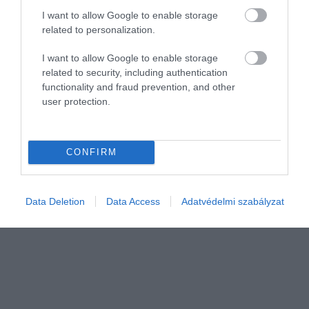
I want to allow Google to enable storage
related to personalization.
I want to allow Google to enable storage
related to security, including authentication
functionality and fraud prevention, and other
INGATLAN
user protection.
Ennyit lehet most alkudni az ingatlanokra
Jelentősen csökkent az alkupozíció mértéke a lakáspiacon
CONFIRM
augusztusban az Otthon Start Programhoz köthető
keresletélénkülés miatt, derül ki az ingatlan.com elemzéséből,
amely csaknem 50 ezer olyan…
Data Deletion
Data Access
Adatvédelmi szabályzat