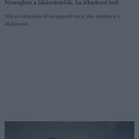
Nyeregben a lakásvásárlók, ha alkudozni kell
Nőtt az értékesítési idő és nagyobb lett az alku mértéke is a
lakáspiacon.