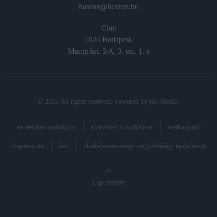
haszon@haszon.hu
Cím:
1024 Budapest,
Margit krt. 5/A, 3. em. 1. a
© 2025 All rights reserved. Powered by
HG Media
.
moderálási szabályzat
adatvédelmi szabályzat
médiaajánló
impresszum
ászf
akadálymentességi megfelelőségi nyilatkozat
Lap tetejére