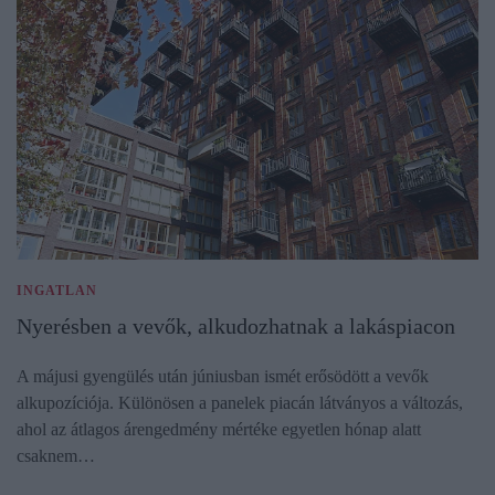
INGATLAN
Nyerésben a vevők, alkudozhatnak a lakáspiacon
A májusi gyengülés után júniusban ismét erősödött a vevők
alkupozíciója. Különösen a panelek piacán látványos a változás,
ahol az átlagos árengedmény mértéke egyetlen hónap alatt
csaknem…