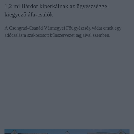
1,2 milliárdot kiperkálnak az ügyészséggel
kiegyező áfa-csalók
A Csongrád-Csanád Vármegyei Főügyészség vádat emelt egy
adócsalásra szakososott bűnszervezet tagjaival szemben.