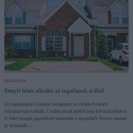
INGATLAN
Ennyit lehet alkudni az ingatlanok árából
Az ingatlanpiaci áralkuk mozgástere az elmúlt években
folyamatosan szűkült. Családi házak árából még 6-8 százalékot is
le lehet faragni, paneleknél minimális a mozgástér. Persze vannak
jó technikák…